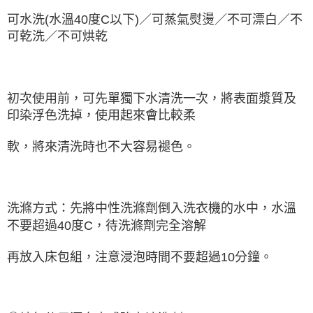
可水洗(水溫40度C以下)／可蒸氣熨燙／不可漂白／不
可乾洗／不可烘乾
初次使用前，可先單獨下水清洗一次，將表面漿質及
印染浮色洗掉，使用起來會比較柔
軟，將來清洗時也不大容易褪色。
洗滌方式：先將中性洗滌劑倒入洗衣機的水中，水溫
不要超過40度C，待洗滌劑完全溶解
再放入床包組，注意浸泡時間不要超過10分鐘。