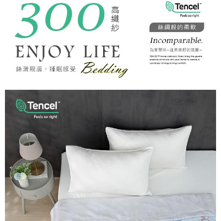
後付繳納相關費用。
付款後7-11取貨
※ 交易是否成功請以「AFTEE先享後付 」之結帳頁面顯示為準，若有關於
是否繳費成功／繳費後需取消欲退款等相關疑問，請聯繫「AFTEE先享後付
每筆NT$60，滿NT$499(含以上)免運費
客戶支援中心」
https://netprotections.freshdesk.com/support/home
宅配
【注意事項】
１．透過由恩沛科技股份有限公司提供之「AFTEE先享後付」服務完成之交
每筆NT$100，滿NT$499(含以上)免運費
易，需依本服務之必要範圍內提供個人資料，並將交易相關給付款項請求債
權轉讓予恩沛科技股份有限公司。
離島宅配
２．關於個人資料處理事宜，請瀏覽以下網址：
每筆NT$100，滿NT$499(含以上)免運費
https://aftee.tw/terms/#terms3
３．未成年的使用者請事先徵得法定代理人或監護人之同意方可使用
「AFTEE先享後付」，若未經同意申辦者引起之損失，本公司不負相關責
任。
４．使用「AFTEE先享後付」時，將依據個別帳號之用戶狀況，依本公司即
時審查核予不同之上限額度；若仍有額度不足之情形，本公司將視審查結果
請求用戶進行身份認證。
５．嚴禁一人註冊多個帳號或使用他人資訊註冊。若發現惡意使用之情形，
恩沛科技股份有限公司將有權停止該用戶之使用額度並採取法律行動。