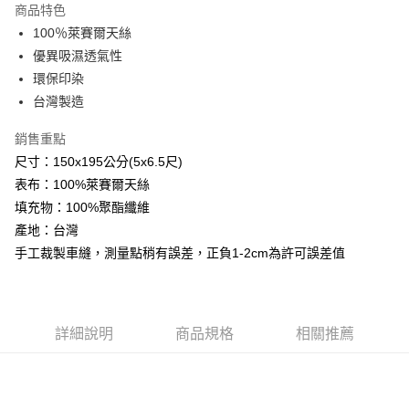
商品特色
Apple Pay
100％萊賽爾天絲
優異吸濕透氣性
悠遊付
環保印染
Google Pay
台灣製造
AFTEE先享後付
銷售重點
相關說明
尺寸：150x195公分(5x6.5尺)
【關於「AFTEE先享後付」】
表布：100%萊賽爾天絲
ATM付款
AFTEE先享後付是「在收到商品之後才付款」的支付方式。 讓您購物簡單
便利好安心！
填充物：100%聚酯纖維
１．簡單：不需註冊會員、不需綁卡、不需儲值。
產地：台灣
運送方式
２．便利：只要手機號碼，簡訊認證，即可結帳。
手工裁製車縫，測量點稍有誤差，正負1-2cm為許可誤差值
３．安心：先確認商品／服務後，再付款。
全家取貨付款
免運費
【「AFTEE先享後付」結帳流程】
１．於結帳方式選擇「AFTEE先享後付」後，將跳轉至「AFTEE先享後付」
付款後全家取貨
結帳頁面，進行簡訊認證並確認金額後，即可完成結帳。
詳細說明
商品規格
相關推薦
２．訂單成立數日內，您將收到繳費通知簡訊。
免運費
３．收到繳費通知簡訊後14天內，點擊此簡訊中的連結，可透過四大超商／
ATM／網路銀行／等多元方式進行付款，方視為交易完成。
7-11取貨付款
※ 請注意：結帳手續完成當下不需立刻繳費，但若您需要取消訂單，請聯絡
每筆NT$60，滿NT$499(含以上)免運費
購買商品的店家。未經商家同意取消之訂單仍視為有效，需透過AFTEE先享