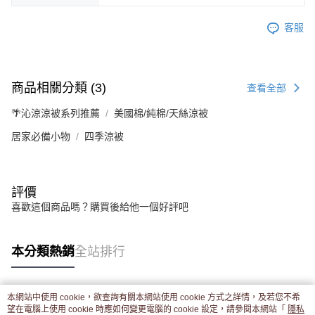
客服
商品相關分類 (3)
查看全部
🌴沁涼涼被系列推薦
美國棉/純棉/天絲涼被
居家必備小物
四季涼被
評價
喜歡這個商品嗎？購買後給他一個好評吧
本分類熱銷
全站排行
本網站中使用 cookie，欲查詢有關本網站使用 cookie 方式之詳情，及若您不希
熱門標籤
望在電腦上使用 cookie 時應如何變更電腦的 cookie 設定，請參閱本網站「
隱私