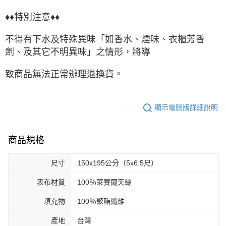
♦♦特別注意♦♦
不得有下水及特殊異味「如香水、煙味、衣櫃芳香
劑、及其它不明異味」之情形，將導
致商品無法正常辦理退換貨。
顯示電腦版詳細說明
商品規格
尺寸
150x195公分（5x6.5尺）
表布材質
100％萊賽爾天絲
填充物
100％聚酯纖維
產地
台灣