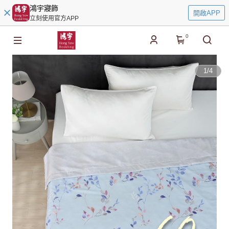
鴻宇寢飾
開啟APP
立刻使用官方APP
0
1
/
4