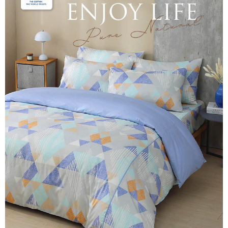
後付繳納相關費用。
付款後7-11取貨
※ 交易是否成功請以「AFTEE先享後付 」之結帳頁面顯示為準，若有關於
是否繳費成功／繳費後需取消欲退款等相關疑問，請聯繫「AFTEE先享後付
每筆NT$60，滿NT$499(含以上)免運費
客戶支援中心」
https://netprotections.freshdesk.com/support/home
宅配
【注意事項】
１．透過由恩沛科技股份有限公司提供之「AFTEE先享後付」服務完成之交
每筆NT$100，滿NT$499(含以上)免運費
易，需依本服務之必要範圍內提供個人資料，並將交易相關給付款項請求債
權轉讓予恩沛科技股份有限公司。
離島宅配
２．關於個人資料處理事宜，請瀏覽以下網址：
每筆NT$100，滿NT$499(含以上)免運費
https://aftee.tw/terms/#terms3
３．未成年的使用者請事先徵得法定代理人或監護人之同意方可使用
「AFTEE先享後付」，若未經同意申辦者引起之損失，本公司不負相關責
任。
４．使用「AFTEE先享後付」時，將依據個別帳號之用戶狀況，依本公司即
時審查核予不同之上限額度；若仍有額度不足之情形，本公司將視審查結果
請求用戶進行身份認證。
５．嚴禁一人註冊多個帳號或使用他人資訊註冊。若發現惡意使用之情形，
恩沛科技股份有限公司將有權停止該用戶之使用額度並採取法律行動。