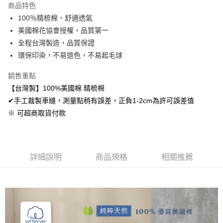
商品特色
Apple Pay
100％精梳棉、舒適透氣
美國棉花協會授權，品質第一
悠遊付
全程台灣製造，品質保證
Google Pay
環保印染，不易退色，不易起毛球
AFTEE先享後付
銷售重點
相關說明
【台灣製】100%美國棉 精梳棉
【關於「AFTEE先享後付」】
✔手工裁製車縫，測量點稍有誤差，正負1-2cm為許可誤差值
ATM付款
AFTEE先享後付是「在收到商品之後才付款」的支付方式。 讓您購物簡單
便利好安心！
※ 可超商取貨付款
１．簡單：不需註冊會員、不需綁卡、不需儲值。
運送方式
２．便利：只要手機號碼，簡訊認證，即可結帳。
３．安心：先確認商品／服務後，再付款。
全家取貨付款
免運費
詳細說明
商品規格
相關推薦
【「AFTEE先享後付」結帳流程】
１．於結帳方式選擇「AFTEE先享後付」後，將跳轉至「AFTEE先享後付」
付款後全家取貨
結帳頁面，進行簡訊認證並確認金額後，即可完成結帳。
２．訂單成立數日內，您將收到繳費通知簡訊。
免運費
３．收到繳費通知簡訊後14天內，點擊此簡訊中的連結，可透過四大超商／
ATM／網路銀行／等多元方式進行付款，方視為交易完成。
7-11取貨付款
※ 請注意：結帳手續完成當下不需立刻繳費，但若您需要取消訂單，請聯絡
每筆NT$60，滿NT$499(含以上)免運費
購買商品的店家。未經商家同意取消之訂單仍視為有效，需透過AFTEE先享