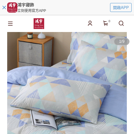
鴻宇寢飾
開啟APP
立刻使用官方APP
0
1
/
9