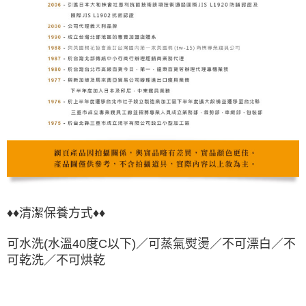
♦♦清潔保養方式♦♦
可水洗(水溫40度C以下)／可蒸氣熨燙／不可漂白／不
可乾洗／不可烘乾