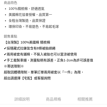
商品特色
Apple Pay
100％精梳棉、舒適透氣
美國棉花協會授權，品質第一
悠遊付
全程台灣製造，品質保證
Google Pay
環保印染，不易退色，不易起毛球
AFTEE先享後付
銷售重點
相關說明
【台灣製】100%美國棉 精梳棉
【關於「AFTEE先享後付」】
✔採隱藏式拉鍊皆含有8條被胎綁繩
ATM付款
AFTEE先享後付是「在收到商品之後才付款」的支付方式。 讓您購物簡單
便利好安心！
✔兩用被套有鋪棉，不裝入被胎也可以當涼被使用
１．簡單：不需註冊會員、不需綁卡、不需儲值。
✔手工裁製車縫，測量點稍有誤差，正負1-2cm為許可誤差值
運送方式
２．便利：只要手機號碼，簡訊認證，即可結帳。
※寄送限制※
３．安心：先確認商品／服務後，再付款。
全家取貨付款
超取因體積限制，單筆訂單兩用被套以『一件』為限，
免運費
【「AFTEE先享後付」結帳流程】
超出請選擇【宅配】或客服詢問
１．於結帳方式選擇「AFTEE先享後付」後，將跳轉至「AFTEE先享後付」
付款後全家取貨
結帳頁面，進行簡訊認證並確認金額後，即可完成結帳。
２．訂單成立數日內，您將收到繳費通知簡訊。
免運費
３．收到繳費通知簡訊後14天內，點擊此簡訊中的連結，可透過四大超商／
ATM／網路銀行／等多元方式進行付款，方視為交易完成。
7-11取貨付款
詳細說明
商品規格
相關推薦
※ 請注意：結帳手續完成當下不需立刻繳費，但若您需要取消訂單，請聯絡
每筆NT$60，滿NT$499(含以上)免運費
購買商品的店家。未經商家同意取消之訂單仍視為有效，需透過AFTEE先享