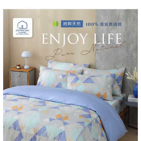
後付繳納相關費用。
付款後7-11取貨
※ 交易是否成功請以「AFTEE先享後付 」之結帳頁面顯示為準，若有關於
是否繳費成功／繳費後需取消欲退款等相關疑問，請聯繫「AFTEE先享後付
每筆NT$60，滿NT$499(含以上)免運費
客戶支援中心」
https://netprotections.freshdesk.com/support/home
宅配
【注意事項】
１．透過由恩沛科技股份有限公司提供之「AFTEE先享後付」服務完成之交
每筆NT$100，滿NT$499(含以上)免運費
易，需依本服務之必要範圍內提供個人資料，並將交易相關給付款項請求債
權轉讓予恩沛科技股份有限公司。
離島宅配
２．關於個人資料處理事宜，請瀏覽以下網址：
每筆NT$100，滿NT$499(含以上)免運費
https://aftee.tw/terms/#terms3
３．未成年的使用者請事先徵得法定代理人或監護人之同意方可使用
「AFTEE先享後付」，若未經同意申辦者引起之損失，本公司不負相關責
任。
４．使用「AFTEE先享後付」時，將依據個別帳號之用戶狀況，依本公司即
時審查核予不同之上限額度；若仍有額度不足之情形，本公司將視審查結果
請求用戶進行身份認證。
５．嚴禁一人註冊多個帳號或使用他人資訊註冊。若發現惡意使用之情形，
恩沛科技股份有限公司將有權停止該用戶之使用額度並採取法律行動。