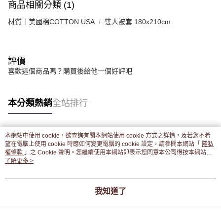
商品相關分類 (1)
材質｜美國棉COTTON USA
雙人被套 180x210cm
評價
喜歡這個商品嗎？購買後給他一個好評吧
本分類熱銷
全站排行
本網站中使用 cookie，欲查詢有關本網站使用 cookie 方式之詳情，及若您不希
熱門標籤
望在電腦上使用 cookie 時應如何變更電腦的 cookie 設定，請參閱本網站「
隱私
權條款
」之 Cookie 聲明。您繼續使用本網站即表示您同意本公司得按本網站使
用條款之 Cookie 聲明使用 cookie。
了解更多 >
我知道了