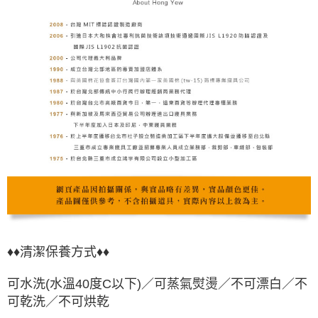
♦♦清潔保養方式♦♦
可水洗(水溫40度C以下)／可蒸氣熨燙／不可漂白／不
可乾洗／不可烘乾