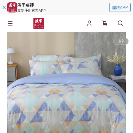
鴻宇寢飾
開啟APP
立刻使用官方APP
0
1
/
9