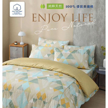
後付繳納相關費用。
付款後7-11取貨
※ 交易是否成功請以「AFTEE先享後付 」之結帳頁面顯示為準，若有關於
是否繳費成功／繳費後需取消欲退款等相關疑問，請聯繫「AFTEE先享後付
每筆NT$60，滿NT$499(含以上)免運費
客戶支援中心」
https://netprotections.freshdesk.com/support/home
宅配
【注意事項】
１．透過由恩沛科技股份有限公司提供之「AFTEE先享後付」服務完成之交
每筆NT$100，滿NT$499(含以上)免運費
易，需依本服務之必要範圍內提供個人資料，並將交易相關給付款項請求債
權轉讓予恩沛科技股份有限公司。
離島宅配
２．關於個人資料處理事宜，請瀏覽以下網址：
每筆NT$100，滿NT$499(含以上)免運費
https://aftee.tw/terms/#terms3
３．未成年的使用者請事先徵得法定代理人或監護人之同意方可使用
「AFTEE先享後付」，若未經同意申辦者引起之損失，本公司不負相關責
任。
４．使用「AFTEE先享後付」時，將依據個別帳號之用戶狀況，依本公司即
時審查核予不同之上限額度；若仍有額度不足之情形，本公司將視審查結果
請求用戶進行身份認證。
５．嚴禁一人註冊多個帳號或使用他人資訊註冊。若發現惡意使用之情形，
恩沛科技股份有限公司將有權停止該用戶之使用額度並採取法律行動。