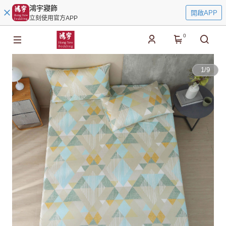
鴻宇寢飾
開啟APP
立刻使用官方APP
0
1
/
9