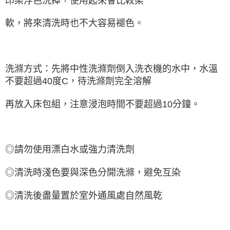
印染浮色洗掉，使用起來會比較柔
軟，將來清洗時也不大容易褪色。
洗滌方式：先將中性洗滌劑倒入洗衣機的水中，水溫
不要超過40度C，待洗滌劑完全溶解
再放入床包組，注意浸泡時間不要超過10分鐘。
◎請勿使用漂白水或強力清洗劑
◎清洗時淺色要與深色分開洗滌，避免互染
◎清洗後盡量置於室外通風處自然風乾