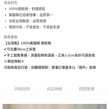
商品特色
Apple Pay
100％精梳棉、舒適透氣
美國棉花協會授權，品質第一
悠遊付
全程台灣製造，品質保證
Google Pay
環保印染，不易退色，不易起毛球
AFTEE先享後付
銷售重點
相關說明
【台灣製】100%美國棉 精梳棉
【關於「AFTEE先享後付」】
✔可包覆30cm之床墊
ATM付款
AFTEE先享後付是「在收到商品之後才付款」的支付方式。 讓您購物簡單
便利好安心！
✔手工裁製車縫，測量點稍有誤差，正負1-2cm為許可誤差值
１．簡單：不需註冊會員、不需綁卡、不需儲值。
※寄送限制※
運送方式
２．便利：只要手機號碼，簡訊認證，即可結帳。
可超商取貨付款，因體積限制，單筆訂單最多以『兩件』為限
３．安心：先確認商品／服務後，再付款。
全家取貨付款
免運費
【「AFTEE先享後付」結帳流程】
１．於結帳方式選擇「AFTEE先享後付」後，將跳轉至「AFTEE先享後付」
付款後全家取貨
結帳頁面，進行簡訊認證並確認金額後，即可完成結帳。
詳細說明
商品規格
相關推薦
２．訂單成立數日內，您將收到繳費通知簡訊。
免運費
３．收到繳費通知簡訊後14天內，點擊此簡訊中的連結，可透過四大超商／
ATM／網路銀行／等多元方式進行付款，方視為交易完成。
7-11取貨付款
※ 請注意：結帳手續完成當下不需立刻繳費，但若您需要取消訂單，請聯絡
每筆NT$60，滿NT$499(含以上)免運費
購買商品的店家。未經商家同意取消之訂單仍視為有效，需透過AFTEE先享