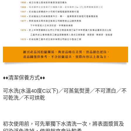
♦♦清潔保養方式♦♦
可水洗(水溫40度C以下)／可蒸氣熨燙／不可漂白／不
可乾洗／不可烘乾
初次使用前，可先單獨下水清洗一次，將表面漿質及