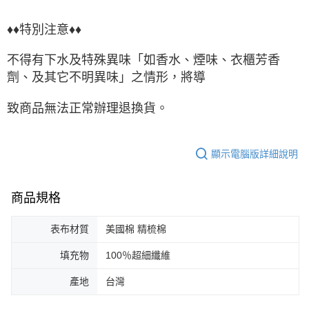
♦♦特別注意♦♦
不得有下水及特殊異味「如香水、煙味、衣櫃芳香
劑、及其它不明異味」之情形，將導
致商品無法正常辦理退換貨。
顯示電腦版詳細說明
商品規格
表布材質
美國棉 精梳棉
填充物
100％超細纖維
產地
台灣