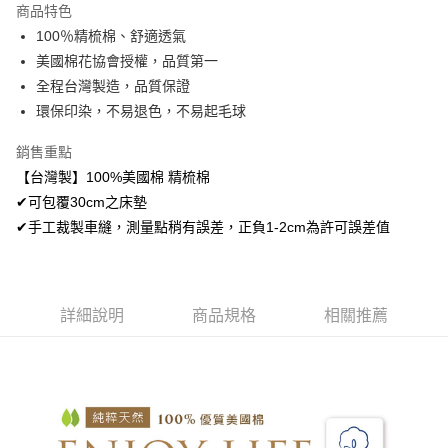
商品特色
悠遊付
100％精梳棉、舒適透氣
美國棉花協會授權，品質第一
Google Pay
全程台灣製造，品質保證
AFTEE先享後付
環保印染，不易退色，不易起毛球
相關說明
銷售重點
【關於「AFTEE先享後付」】
ATM付款
AFTEE先享後付是「在收到商品之後才付款」的支付方式。 讓您購物簡單
【台灣製】100%美國棉 精梳棉
便利好安心！
✔可包覆30cm之床墊
１．簡單：不需註冊會員、不需綁卡、不需儲值。
運送方式
２．便利：只要手機號碼，簡訊認證，即可結帳。
✔手工裁製車縫，測量點稍有誤差，正負1-2cm為許可誤差值
３．安心：先確認商品／服務後，再付款。
宅配
每筆NT$100，滿NT$499(含以上)免運費
【「AFTEE先享後付」結帳流程】
１．於結帳方式選擇「AFTEE先享後付」後，將跳轉至「AFTEE先享後付」
離島宅配
結帳頁面，進行簡訊認證並確認金額後，即可完成結帳。
詳細說明
商品規格
相關推薦
２．訂單成立數日內，您將收到繳費通知簡訊。
每筆NT$100，滿NT$499(含以上)免運費
３．收到繳費通知簡訊後14天內，點擊此簡訊中的連結，可透過四大超商／
ATM／網路銀行／等多元方式進行付款，方視為交易完成。
※ 請注意：結帳手續完成當下不需立刻繳費，但若您需要取消訂單，請聯絡
購買商品的店家。未經商家同意取消之訂單仍視為有效，需透過AFTEE先享
後付繳納相關費用。
※ 交易是否成功請以「AFTEE先享後付 」之結帳頁面顯示為準，若有關於