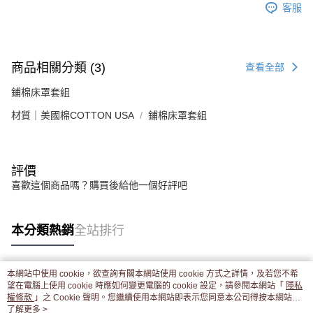
客服
商品相關分類 (3)
查看全部
鋪棉床罩套組
材質｜美國棉COTTON USA
鋪棉床罩套組
評價
喜歡這個商品嗎？購買後給他一個好評吧
本分類熱銷
全站排行
本網站中使用 cookie，欲查詢有關本網站使用 cookie 方式之詳情，及若您不希
熱門標籤
望在電腦上使用 cookie 時應如何變更電腦的 cookie 設定，請參閱本網站「
隱私
權條款
」之 Cookie 聲明。您繼續使用本網站即表示您同意本公司得按本網站使
用條款之 Cookie 聲明使用 cookie。
了解更多 >