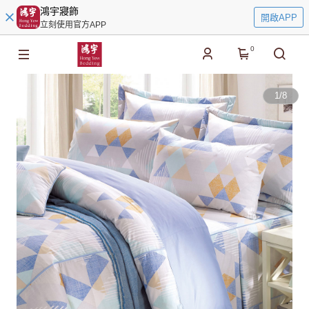
鴻宇寢飾
開啟APP
立刻使用官方APP
0
1
/
8