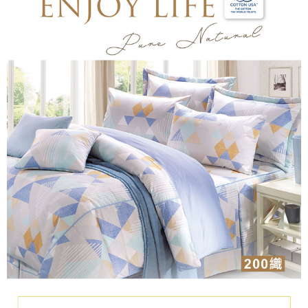
是否繳費成功／繳費後需取消欲退款等相關疑問，請聯繫「AFTEE先享後付
客戶支援中心」
https://netprotections.freshdesk.com/support/home
【注意事項】
１．透過由恩沛科技股份有限公司提供之「AFTEE先享後付」服務完成之交
易，需依本服務之必要範圍內提供個人資料，並將交易相關給付款項請求債
權轉讓予恩沛科技股份有限公司。
２．關於個人資料處理事宜，請瀏覽以下網址：
https://aftee.tw/terms/#terms3
３．未成年的使用者請事先徵得法定代理人或監護人之同意方可使用
「AFTEE先享後付」，若未經同意申辦者引起之損失，本公司不負相關責
任。
４．使用「AFTEE先享後付」時，將依據個別帳號之用戶狀況，依本公司即
時審查核予不同之上限額度；若仍有額度不足之情形，本公司將視審查結果
請求用戶進行身份認證。
５．嚴禁一人註冊多個帳號或使用他人資訊註冊。若發現惡意使用之情形，
恩沛科技股份有限公司將有權停止該用戶之使用額度並採取法律行動。