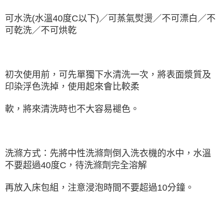
可水洗(水溫40度C以下)／可蒸氣熨燙／不可漂白／不
可乾洗／不可烘乾
初次使用前，可先單獨下水清洗一次，將表面漿質及
印染浮色洗掉，使用起來會比較柔
軟，將來清洗時也不大容易褪色。
洗滌方式：先將中性洗滌劑倒入洗衣機的水中，水溫
不要超過40度C，待洗滌劑完全溶解
再放入床包組，注意浸泡時間不要超過10分鐘。