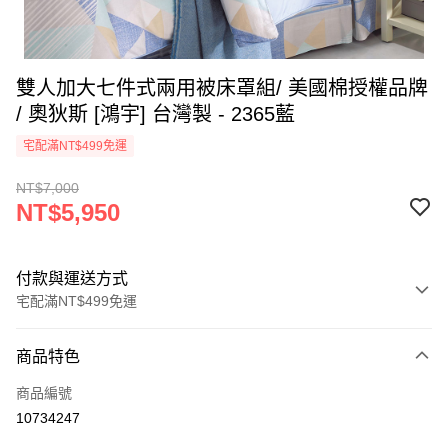
雙人加大七件式兩用被床罩組/ 美國棉授權品牌
/ 奧狄斯 [鴻宇] 台灣製 - 2365藍
宅配滿NT$499免運
NT$7,000
NT$5,950
付款與運送方式
宅配滿NT$499免運
付款方式
商品特色
信用卡一次付款
商品編號
LINE Pay
10734247
Apple Pay