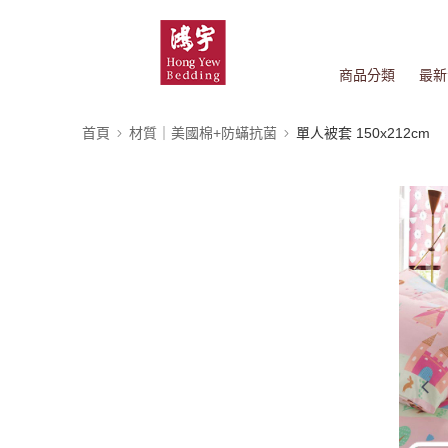
商品分類
最新
首頁
材質｜美國棉+防蟎抗菌
單人被套 150x212cm