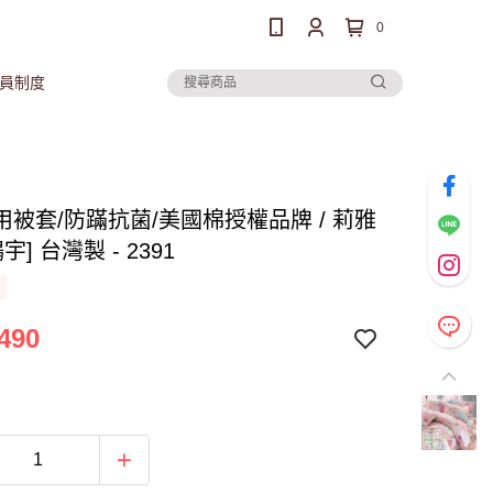
0
員制度
用被套/防蹣抗菌/美國棉授權品牌 / 莉雅
宇] 台灣製 - 2391
490