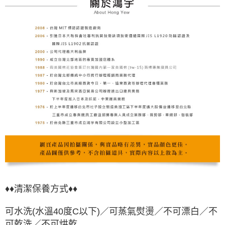
♦♦清潔保養方式♦♦
可水洗(水溫40度C以下)／可蒸氣熨燙／不可漂白／不
可乾洗／不可烘乾