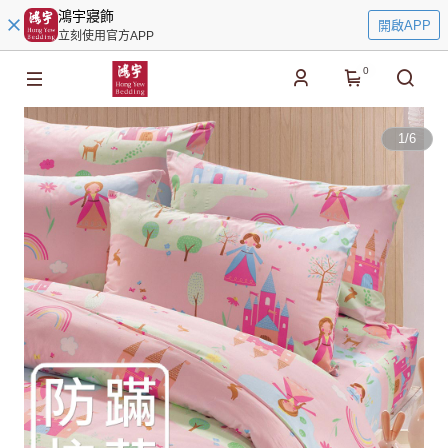
鴻宇寢飾
開啟APP
立刻使用官方APP
0
1
/
6