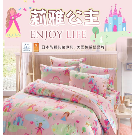
付款後7-11取貨
※ 交易是否成功請以「AFTEE先享後付 」之結帳頁面顯示為準，若有關於
是否繳費成功／繳費後需取消欲退款等相關疑問，請聯繫「AFTEE先享後付
每筆NT$60，滿NT$499(含以上)免運費
客戶支援中心」
https://netprotections.freshdesk.com/support/home
宅配
【注意事項】
１．透過由恩沛科技股份有限公司提供之「AFTEE先享後付」服務完成之交
每筆NT$100，滿NT$499(含以上)免運費
易，需依本服務之必要範圍內提供個人資料，並將交易相關給付款項請求債
權轉讓予恩沛科技股份有限公司。
離島宅配
２．關於個人資料處理事宜，請瀏覽以下網址：
每筆NT$100，滿NT$499(含以上)免運費
https://aftee.tw/terms/#terms3
３．未成年的使用者請事先徵得法定代理人或監護人之同意方可使用
「AFTEE先享後付」，若未經同意申辦者引起之損失，本公司不負相關責
任。
４．使用「AFTEE先享後付」時，將依據個別帳號之用戶狀況，依本公司即
時審查核予不同之上限額度；若仍有額度不足之情形，本公司將視審查結果
請求用戶進行身份認證。
５．嚴禁一人註冊多個帳號或使用他人資訊註冊。若發現惡意使用之情形，
恩沛科技股份有限公司將有權停止該用戶之使用額度並採取法律行動。