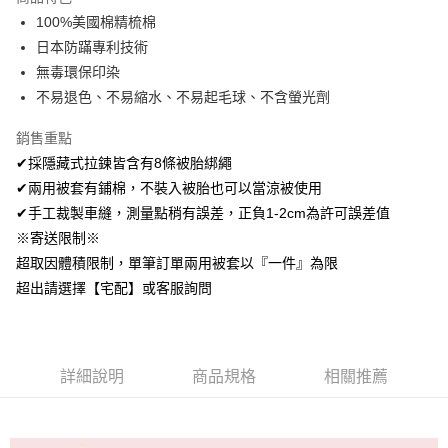
Apple Pay
100%美國棉精梳棉
日本防蹣專利技術
悠遊付
無毒環保印染
Google Pay
不易退色、不易縮水、不易起毛球、不含螢光劑
AFTEE先享後付
銷售重點
相關說明
✔採隱藏式拉鍊皆含有8條被胎綁繩
【關於「AFTEE先享後付」】
✔兩用被套有鋪棉，不裝入被胎也可以當涼被使用
ATM付款
AFTEE先享後付是「在收到商品之後才付款」的支付方式。 讓您購物簡單
便利好安心！
✔手工裁製車縫，測量點稍有誤差，正負1-2cm為許可誤差值
１．簡單：不需註冊會員、不需綁卡、不需儲值。
※寄送限制※
運送方式
２．便利：只要手機號碼，簡訊認證，即可結帳。
超取因體積限制，單筆訂單兩用被套以『一件』為限
３．安心：先確認商品／服務後，再付款。
全家取貨付款
超出請選擇【宅配】或客服詢問
免運費
【「AFTEE先享後付」結帳流程】
１．於結帳方式選擇「AFTEE先享後付」後，將跳轉至「AFTEE先享後付」
付款後全家取貨
結帳頁面，進行簡訊認證並確認金額後，即可完成結帳。
２．訂單成立數日內，您將收到繳費通知簡訊。
免運費
３．收到繳費通知簡訊後14天內，點擊此簡訊中的連結，可透過四大超商／
詳細說明
商品規格
相關推薦
ATM／網路銀行／等多元方式進行付款，方視為交易完成。
7-11取貨付款
※ 請注意：結帳手續完成當下不需立刻繳費，但若您需要取消訂單，請聯絡
每筆NT$60，滿NT$499(含以上)免運費
購買商品的店家。未經商家同意取消之訂單仍視為有效，需透過AFTEE先享
後付繳納相關費用。