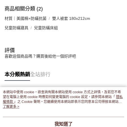
商品相關分類 (2)
材質｜美國棉+防蟎抗菌
雙人被套 180x212cm
兒童防蟎寢具
兒童防蟎床組
評價
喜歡這個商品嗎？購買後給他一個好評吧
本分類熱銷
全站排行
本網站中使用 cookie，欲查詢有關本網站使用 cookie 方式之詳情，及若您不希
熱門標籤
望在電腦上使用 cookie 時應如何變更電腦的 cookie 設定，請參閱本網站「
隱私
權條款
」之 Cookie 聲明。您繼續使用本網站即表示您同意本公司得按本網站使
用條款之 Cookie 聲明使用 cookie。
了解更多 >
我知道了