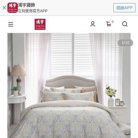
鴻宇寢飾
開啟APP
立刻使用官方APP
0
1
/
10