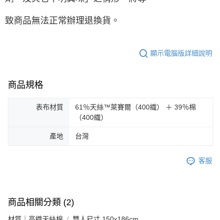
致商品無法正常辦理退換貨。
顯示電腦版詳細說明
商品規格
表布材質
61％天絲™萊賽爾（400織） ＋ 39％棉
（400織）
產地
台灣
客服
商品相關分類 (2)
材質｜高織天絲棉
雙人尺寸 150x186cm