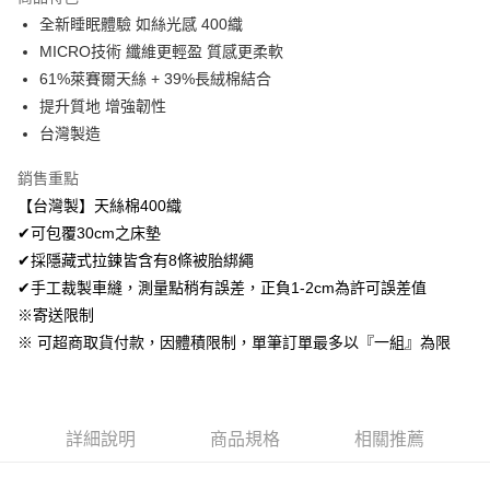
Apple Pay
全新睡眠體驗 如絲光感 400織
MICRO技術 纖維更輕盈 質感更柔軟
悠遊付
61%萊賽爾天絲 + 39%長絨棉結合
Google Pay
提升質地 增強韌性
台灣製造
AFTEE先享後付
相關說明
銷售重點
【關於「AFTEE先享後付」】
【台灣製】天絲棉400織
ATM付款
AFTEE先享後付是「在收到商品之後才付款」的支付方式。 讓您購物簡單
便利好安心！
✔可包覆30cm之床墊
１．簡單：不需註冊會員、不需綁卡、不需儲值。
✔採隱藏式拉鍊皆含有8條被胎綁繩
運送方式
２．便利：只要手機號碼，簡訊認證，即可結帳。
✔手工裁製車縫，測量點稍有誤差，正負1-2cm為許可誤差值
３．安心：先確認商品／服務後，再付款。
全家取貨付款
※寄送限制
免運費
【「AFTEE先享後付」結帳流程】
※ 可超商取貨付款，因體積限制，單筆訂單最多以『一組』為限
１．於結帳方式選擇「AFTEE先享後付」後，將跳轉至「AFTEE先享後付」
付款後全家取貨
結帳頁面，進行簡訊認證並確認金額後，即可完成結帳。
２．訂單成立數日內，您將收到繳費通知簡訊。
免運費
３．收到繳費通知簡訊後14天內，點擊此簡訊中的連結，可透過四大超商／
ATM／網路銀行／等多元方式進行付款，方視為交易完成。
7-11取貨付款
詳細說明
商品規格
相關推薦
※ 請注意：結帳手續完成當下不需立刻繳費，但若您需要取消訂單，請聯絡
每筆NT$60，滿NT$499(含以上)免運費
購買商品的店家。未經商家同意取消之訂單仍視為有效，需透過AFTEE先享
後付繳納相關費用。