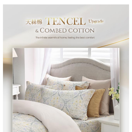
付款後7-11取貨
※ 交易是否成功請以「AFTEE先享後付 」之結帳頁面顯示為準，若有關於
是否繳費成功／繳費後需取消欲退款等相關疑問，請聯繫「AFTEE先享後付
每筆NT$60，滿NT$499(含以上)免運費
客戶支援中心」
https://netprotections.freshdesk.com/support/home
宅配
【注意事項】
１．透過由恩沛科技股份有限公司提供之「AFTEE先享後付」服務完成之交
每筆NT$100，滿NT$499(含以上)免運費
易，需依本服務之必要範圍內提供個人資料，並將交易相關給付款項請求債
權轉讓予恩沛科技股份有限公司。
離島宅配
２．關於個人資料處理事宜，請瀏覽以下網址：
每筆NT$100，滿NT$499(含以上)免運費
https://aftee.tw/terms/#terms3
３．未成年的使用者請事先徵得法定代理人或監護人之同意方可使用
「AFTEE先享後付」，若未經同意申辦者引起之損失，本公司不負相關責
任。
４．使用「AFTEE先享後付」時，將依據個別帳號之用戶狀況，依本公司即
時審查核予不同之上限額度；若仍有額度不足之情形，本公司將視審查結果
請求用戶進行身份認證。
５．嚴禁一人註冊多個帳號或使用他人資訊註冊。若發現惡意使用之情形，
恩沛科技股份有限公司將有權停止該用戶之使用額度並採取法律行動。