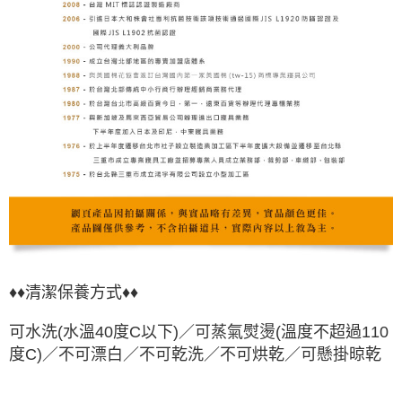
♦♦清潔保養方式♦♦
可水洗(水溫40度C以下)／可蒸氣熨燙
(溫度不超過110
度C)
／不可漂白／不可乾洗／不可烘乾
／可懸掛晾
乾