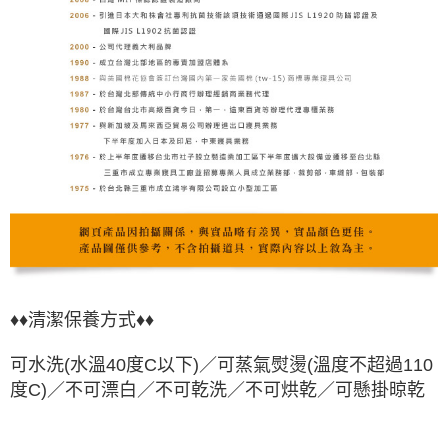
♦♦清潔保養方式♦♦
可水洗(水溫40度C以下)／可蒸氣熨燙
(溫度不超過110
度C)
／不可漂白／不可乾洗／不可烘乾
／可懸掛晾
乾