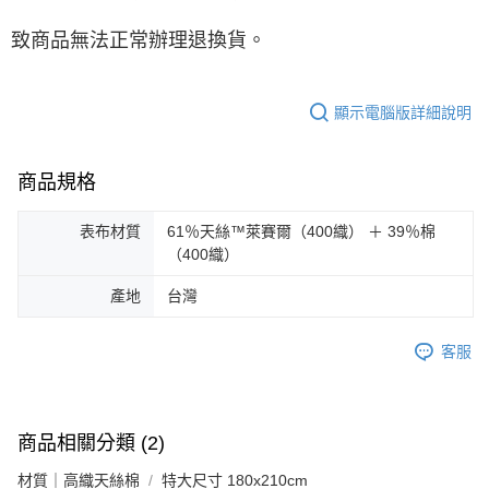
致商品無法正常辦理退換貨。
顯示電腦版詳細說明
商品規格
表布材質
61％天絲™萊賽爾（400織） ＋ 39％棉
（400織）
產地
台灣
客服
商品相關分類 (2)
材質｜高織天絲棉
特大尺寸 180x210cm