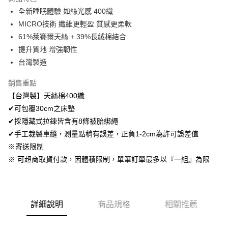
Apple Pay
全新睡眠體驗 如絲光感 400織
MICRO技術 纖維更輕盈 質感更柔軟
悠遊付
61%萊賽爾天絲 + 39%長絨棉結合
Google Pay
提升質地 增強韌性
台灣製造
AFTEE先享後付
相關說明
銷售重點
【關於「AFTEE先享後付」】
【台灣製】天絲棉400織
ATM付款
AFTEE先享後付是「在收到商品之後才付款」的支付方式。 讓您購物簡單
便利好安心！
✔可包覆30cm之床墊
１．簡單：不需註冊會員、不需綁卡、不需儲值。
✔採隱藏式拉鍊皆含有8條被胎綁繩
運送方式
２．便利：只要手機號碼，簡訊認證，即可結帳。
✔手工裁製車縫，測量點稍有誤差，正負1-2cm為許可誤差值
３．安心：先確認商品／服務後，再付款。
全家取貨付款
※寄送限制
免運費
【「AFTEE先享後付」結帳流程】
※ 可超商取貨付款，因體積限制，單筆訂單最多以『一組』為限
１．於結帳方式選擇「AFTEE先享後付」後，將跳轉至「AFTEE先享後付」
付款後全家取貨
結帳頁面，進行簡訊認證並確認金額後，即可完成結帳。
２．訂單成立數日內，您將收到繳費通知簡訊。
免運費
３．收到繳費通知簡訊後14天內，點擊此簡訊中的連結，可透過四大超商／
ATM／網路銀行／等多元方式進行付款，方視為交易完成。
7-11取貨付款
詳細說明
商品規格
相關推薦
※ 請注意：結帳手續完成當下不需立刻繳費，但若您需要取消訂單，請聯絡
每筆NT$60，滿NT$499(含以上)免運費
購買商品的店家。未經商家同意取消之訂單仍視為有效，需透過AFTEE先享
後付繳納相關費用。