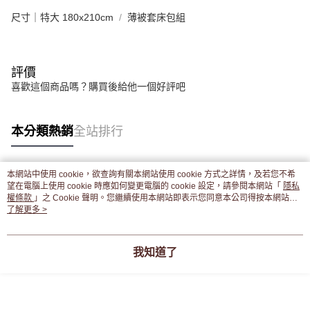
尺寸｜特大 180x210cm
薄被套床包組
評價
喜歡這個商品嗎？購買後給他一個好評吧
本分類熱銷
全站排行
本網站中使用 cookie，欲查詢有關本網站使用 cookie 方式之詳情，及若您不希
熱門標籤
望在電腦上使用 cookie 時應如何變更電腦的 cookie 設定，請參閱本網站「
隱私
權條款
」之 Cookie 聲明。您繼續使用本網站即表示您同意本公司得按本網站使
用條款之 Cookie 聲明使用 cookie。
了解更多 >
我知道了