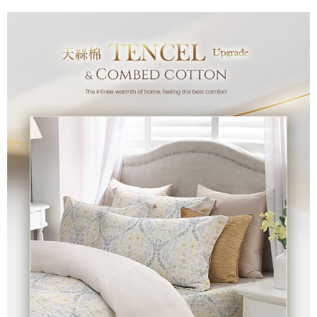
付款後7-11取貨
※ 交易是否成功請以「AFTEE先享後付 」之結帳頁面顯示為準，若有關於
是否繳費成功／繳費後需取消欲退款等相關疑問，請聯繫「AFTEE先享後付
每筆NT$60，滿NT$499(含以上)免運費
客戶支援中心」
https://netprotections.freshdesk.com/support/home
宅配
【注意事項】
１．透過由恩沛科技股份有限公司提供之「AFTEE先享後付」服務完成之交
每筆NT$100，滿NT$499(含以上)免運費
易，需依本服務之必要範圍內提供個人資料，並將交易相關給付款項請求債
權轉讓予恩沛科技股份有限公司。
離島宅配
２．關於個人資料處理事宜，請瀏覽以下網址：
每筆NT$100，滿NT$499(含以上)免運費
https://aftee.tw/terms/#terms3
３．未成年的使用者請事先徵得法定代理人或監護人之同意方可使用
「AFTEE先享後付」，若未經同意申辦者引起之損失，本公司不負相關責
任。
４．使用「AFTEE先享後付」時，將依據個別帳號之用戶狀況，依本公司即
時審查核予不同之上限額度；若仍有額度不足之情形，本公司將視審查結果
請求用戶進行身份認證。
５．嚴禁一人註冊多個帳號或使用他人資訊註冊。若發現惡意使用之情形，
恩沛科技股份有限公司將有權停止該用戶之使用額度並採取法律行動。