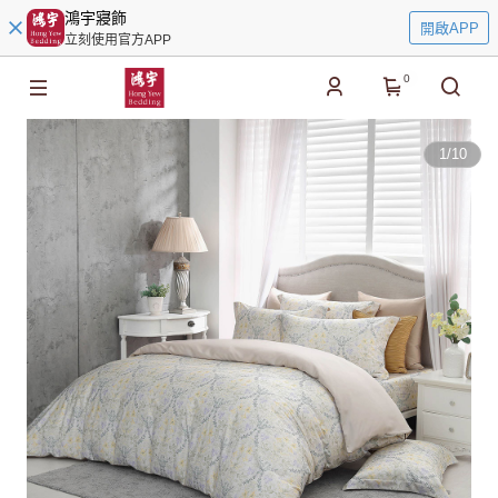
鴻宇寢飾
開啟APP
立刻使用官方APP
0
1
/
10