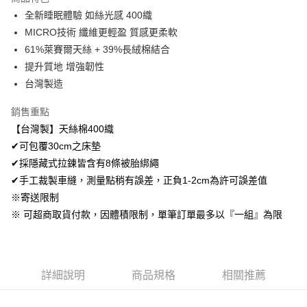
Apple Pay
全新睡眠體驗 如絲光感 400織
MICRO技術 纖維更輕盈 質感更柔軟
悠遊付
61%萊賽爾天絲 + 39%長絨棉結合
Google Pay
提升質地 增強韌性
台灣製造
AFTEE先享後付
相關說明
銷售重點
【關於「AFTEE先享後付」】
【台灣製】天絲棉400織
ATM付款
AFTEE先享後付是「在收到商品之後才付款」的支付方式。 讓您購物簡單
便利好安心！
✔可包覆30cm之床墊
１．簡單：不需註冊會員、不需綁卡、不需儲值。
✔採隱藏式拉鍊皆含有8條被胎綁繩
運送方式
２．便利：只要手機號碼，簡訊認證，即可結帳。
✔手工裁製車縫，測量點稍有誤差，正負1-2cm為許可誤差值
３．安心：先確認商品／服務後，再付款。
全家取貨付款
※寄送限制
免運費
【「AFTEE先享後付」結帳流程】
※ 可超商取貨付款，因體積限制，單筆訂單最多以『一組』為限
１．於結帳方式選擇「AFTEE先享後付」後，將跳轉至「AFTEE先享後付」
付款後全家取貨
結帳頁面，進行簡訊認證並確認金額後，即可完成結帳。
２．訂單成立數日內，您將收到繳費通知簡訊。
免運費
３．收到繳費通知簡訊後14天內，點擊此簡訊中的連結，可透過四大超商／
ATM／網路銀行／等多元方式進行付款，方視為交易完成。
7-11取貨付款
詳細說明
商品規格
相關推薦
※ 請注意：結帳手續完成當下不需立刻繳費，但若您需要取消訂單，請聯絡
每筆NT$60，滿NT$499(含以上)免運費
購買商品的店家。未經商家同意取消之訂單仍視為有效，需透過AFTEE先享
後付繳納相關費用。