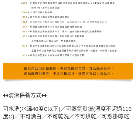
♦♦清潔保養方式♦♦
可水洗(水溫40度C以下)／可蒸氣熨燙
(溫度不超過110
度C)
／不可漂白／不可乾洗／不可烘乾
／可懸掛晾
乾