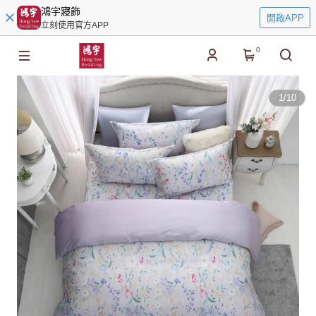
鴻宇寢飾
開啟APP
立刻使用官方APP
0
1
/
10