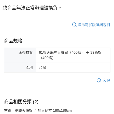
致商品無法正常辦理退換貨。
顯示電腦版詳細說明
商品規格
表布材質
61％天絲™萊賽爾（400織） ＋ 39％棉
（400織）
產地
台灣
客服
商品相關分類 (2)
材質｜高織天絲棉
加大尺寸 180x186cm