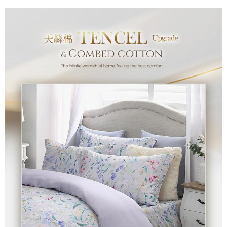
付款後7-11取貨
※ 交易是否成功請以「AFTEE先享後付 」之結帳頁面顯示為準，若有關於
是否繳費成功／繳費後需取消欲退款等相關疑問，請聯繫「AFTEE先享後付
每筆NT$60，滿NT$499(含以上)免運費
客戶支援中心」
https://netprotections.freshdesk.com/support/home
宅配
【注意事項】
１．透過由恩沛科技股份有限公司提供之「AFTEE先享後付」服務完成之交
每筆NT$100，滿NT$499(含以上)免運費
易，需依本服務之必要範圍內提供個人資料，並將交易相關給付款項請求債
權轉讓予恩沛科技股份有限公司。
離島宅配
２．關於個人資料處理事宜，請瀏覽以下網址：
每筆NT$100，滿NT$499(含以上)免運費
https://aftee.tw/terms/#terms3
３．未成年的使用者請事先徵得法定代理人或監護人之同意方可使用
「AFTEE先享後付」，若未經同意申辦者引起之損失，本公司不負相關責
任。
４．使用「AFTEE先享後付」時，將依據個別帳號之用戶狀況，依本公司即
時審查核予不同之上限額度；若仍有額度不足之情形，本公司將視審查結果
請求用戶進行身份認證。
５．嚴禁一人註冊多個帳號或使用他人資訊註冊。若發現惡意使用之情形，
恩沛科技股份有限公司將有權停止該用戶之使用額度並採取法律行動。