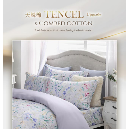
付款後7-11取貨
※ 交易是否成功請以「AFTEE先享後付 」之結帳頁面顯示為準，若有關於
是否繳費成功／繳費後需取消欲退款等相關疑問，請聯繫「AFTEE先享後付
每筆NT$60，滿NT$499(含以上)免運費
客戶支援中心」
https://netprotections.freshdesk.com/support/home
宅配
【注意事項】
１．透過由恩沛科技股份有限公司提供之「AFTEE先享後付」服務完成之交
每筆NT$100，滿NT$499(含以上)免運費
易，需依本服務之必要範圍內提供個人資料，並將交易相關給付款項請求債
權轉讓予恩沛科技股份有限公司。
離島宅配
２．關於個人資料處理事宜，請瀏覽以下網址：
每筆NT$100，滿NT$499(含以上)免運費
https://aftee.tw/terms/#terms3
３．未成年的使用者請事先徵得法定代理人或監護人之同意方可使用
「AFTEE先享後付」，若未經同意申辦者引起之損失，本公司不負相關責
任。
４．使用「AFTEE先享後付」時，將依據個別帳號之用戶狀況，依本公司即
時審查核予不同之上限額度；若仍有額度不足之情形，本公司將視審查結果
請求用戶進行身份認證。
５．嚴禁一人註冊多個帳號或使用他人資訊註冊。若發現惡意使用之情形，
恩沛科技股份有限公司將有權停止該用戶之使用額度並採取法律行動。