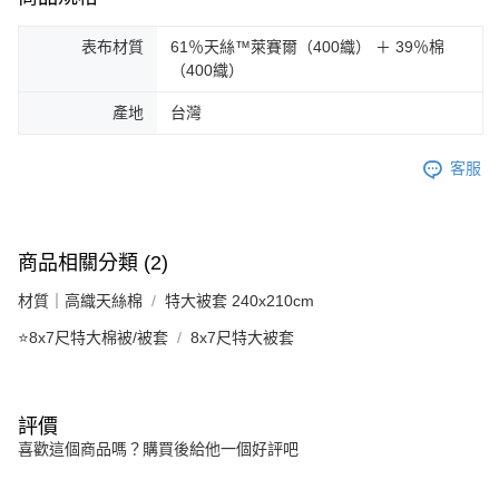
表布材質
61％天絲™萊賽爾（400織） ＋ 39％棉
（400織）
產地
台灣
客服
商品相關分類 (2)
材質｜高織天絲棉
特大被套 240x210cm
⭐8x7尺特大棉被/被套
8x7尺特大被套
評價
喜歡這個商品嗎？購買後給他一個好評吧