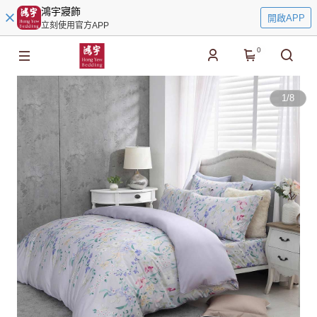
鴻宇寢飾
開啟APP
立刻使用官方APP
0
1
/
8