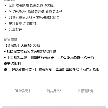
Apple Pay
全新睡眠體驗 如絲光感 400織
MICRO技術 纖維更輕盈 質感更柔軟
悠遊付
61%萊賽爾天絲 + 39%長絨棉結合
Google Pay
提升質地 增強韌性
台灣製造
AFTEE先享後付
相關說明
銷售重點
【關於「AFTEE先享後付」】
【台灣製】天絲棉400織
ATM付款
AFTEE先享後付是「在收到商品之後才付款」的支付方式。 讓您購物簡單
便利好安心！
✔採隱藏式拉鍊皆含有8條被胎綁繩
１．簡單：不需註冊會員、不需綁卡、不需儲值。
✔手工裁製車縫，測量點稍有誤差，正負1-2cm為許可誤差值
運送方式
２．便利：只要手機號碼，簡訊認證，即可結帳。
※寄送限制
３．安心：先確認商品／服務後，再付款。
全家取貨付款
※ 可超商取貨付款，因體積限制，單筆訂單最多以『兩件』為限
免運費
【「AFTEE先享後付」結帳流程】
１．於結帳方式選擇「AFTEE先享後付」後，將跳轉至「AFTEE先享後付」
付款後全家取貨
結帳頁面，進行簡訊認證並確認金額後，即可完成結帳。
２．訂單成立數日內，您將收到繳費通知簡訊。
免運費
３．收到繳費通知簡訊後14天內，點擊此簡訊中的連結，可透過四大超商／
詳細說明
商品規格
相關推薦
ATM／網路銀行／等多元方式進行付款，方視為交易完成。
7-11取貨付款
※ 請注意：結帳手續完成當下不需立刻繳費，但若您需要取消訂單，請聯絡
每筆NT$60，滿NT$499(含以上)免運費
購買商品的店家。未經商家同意取消之訂單仍視為有效，需透過AFTEE先享
後付繳納相關費用。