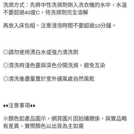
洗滌方式：先將中性洗滌劑倒入洗衣機的水中，水溫
不要超過40度C，待洗滌劑完全溶解
再放入床包組，注意浸泡時間不要超過10分鐘。
◎請勿使用漂白水或強力清洗劑
◎清洗時淺色要與深色分開洗滌，避免互染
◎清洗後盡量置於室外通風處自然風乾
♦♦注意事項♦♦
※顏色如產品圖示，網頁圖片因拍攝關係，與實品略
有差異，實際顏色以出貨為主如需