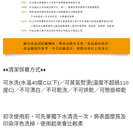
♦♦清潔保養方式♦♦
可水洗(水溫40度C以下)／可蒸氣熨燙
(溫度不超過110
度C)
／不可漂白／不可乾洗／不可烘乾
／可懸掛晾
乾
初次使用前，可先單獨下水清洗一次，將表面漿質及
印染浮色洗掉，使用起來會比較柔