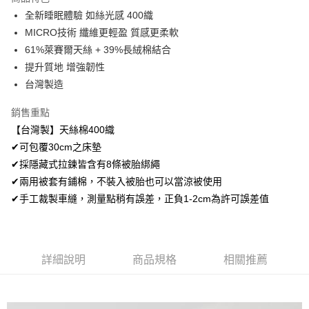
Apple Pay
全新睡眠體驗 如絲光感 400織
MICRO技術 纖維更輕盈 質感更柔軟
悠遊付
61%萊賽爾天絲 + 39%長絨棉結合
Google Pay
提升質地 增強韌性
台灣製造
AFTEE先享後付
相關說明
銷售重點
【關於「AFTEE先享後付」】
【台灣製】天絲棉400織
ATM付款
AFTEE先享後付是「在收到商品之後才付款」的支付方式。 讓您購物簡單
便利好安心！
✔可包覆30cm之床墊
１．簡單：不需註冊會員、不需綁卡、不需儲值。
✔採隱藏式拉鍊皆含有8條被胎綁繩
運送方式
２．便利：只要手機號碼，簡訊認證，即可結帳。
✔兩用被套有鋪棉，不裝入被胎也可以當涼被使用
３．安心：先確認商品／服務後，再付款。
全家取貨付款
✔手工裁製車縫，測量點稍有誤差，正負1-2cm為許可誤差值
免運費
【「AFTEE先享後付」結帳流程】
１．於結帳方式選擇「AFTEE先享後付」後，將跳轉至「AFTEE先享後付」
付款後全家取貨
結帳頁面，進行簡訊認證並確認金額後，即可完成結帳。
２．訂單成立數日內，您將收到繳費通知簡訊。
免運費
３．收到繳費通知簡訊後14天內，點擊此簡訊中的連結，可透過四大超商／
詳細說明
商品規格
相關推薦
ATM／網路銀行／等多元方式進行付款，方視為交易完成。
7-11取貨付款
※ 請注意：結帳手續完成當下不需立刻繳費，但若您需要取消訂單，請聯絡
每筆NT$60，滿NT$499(含以上)免運費
購買商品的店家。未經商家同意取消之訂單仍視為有效，需透過AFTEE先享
後付繳納相關費用。