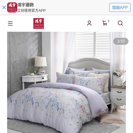
鴻宇寢飾
開啟APP
立刻使用官方APP
0
1
/
10