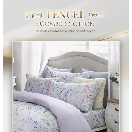
付款後7-11取貨
※ 交易是否成功請以「AFTEE先享後付 」之結帳頁面顯示為準，若有關於
是否繳費成功／繳費後需取消欲退款等相關疑問，請聯繫「AFTEE先享後付
每筆NT$60，滿NT$499(含以上)免運費
客戶支援中心」
https://netprotections.freshdesk.com/support/home
宅配
【注意事項】
１．透過由恩沛科技股份有限公司提供之「AFTEE先享後付」服務完成之交
每筆NT$100，滿NT$499(含以上)免運費
易，需依本服務之必要範圍內提供個人資料，並將交易相關給付款項請求債
權轉讓予恩沛科技股份有限公司。
離島宅配
２．關於個人資料處理事宜，請瀏覽以下網址：
每筆NT$100，滿NT$499(含以上)免運費
https://aftee.tw/terms/#terms3
３．未成年的使用者請事先徵得法定代理人或監護人之同意方可使用
「AFTEE先享後付」，若未經同意申辦者引起之損失，本公司不負相關責
任。
４．使用「AFTEE先享後付」時，將依據個別帳號之用戶狀況，依本公司即
時審查核予不同之上限額度；若仍有額度不足之情形，本公司將視審查結果
請求用戶進行身份認證。
５．嚴禁一人註冊多個帳號或使用他人資訊註冊。若發現惡意使用之情形，
恩沛科技股份有限公司將有權停止該用戶之使用額度並採取法律行動。