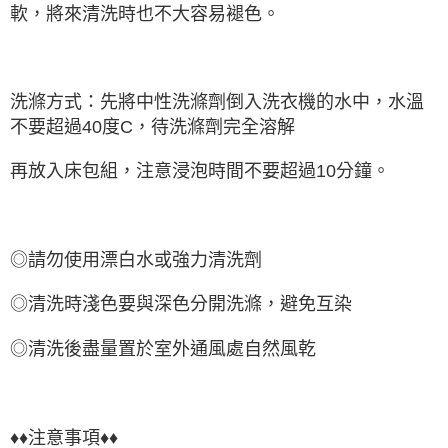
軟，將來清洗時也不大容易褪色。
洗滌方式：先將中性洗滌劑倒入洗衣機的水中，水溫
不要超過40度C，待洗滌劑完全溶解
再放入床包組，注意浸泡時間不要超過10分鐘。
◎請勿使用漂白水或強力清洗劑
◎清洗時淺色要與深色分開洗滌，避免互染
◎清洗後盡量置於室外通風處自然風乾
♦♦注意事項♦♦