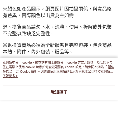
※顏色如產品圖示，網頁圖片因拍攝關係，與實品略
有差異，實際顏色以出貨為主如需
退、換貨商品請勿下水、洗滌、使用、拆解或外包裝
不完整以致缺乏完整性。
※退換貨商品必須為全新狀態且完整包裝，包含商品
本體、附件、內外包裝、贈品等。
本網站中使用 cookie，欲查詢有關本網站使用 cookie 方式之詳情，及若您不希
望在電腦上使用 cookie 時應如何變更電腦的 cookie 設定，請參閱本網站「
隱私
權條款
」之 Cookie 聲明。您繼續使用本網站即表示您同意本公司得按本網站使
♦♦特別注意♦♦
用條款之 Cookie 聲明使用 cookie。
了解更多 >
不得有下水及特殊異味「如香水、煙味、衣櫃芳香
我知道了
劑、及其它不明異味」之情形，將導
致商品無法正常辦理退換貨。