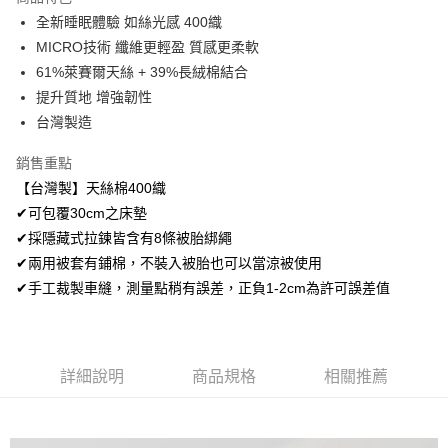
Apple Pay
全新睡眠體驗 如絲光感 400織
MICRO技術 纖維更輕盈 質感更柔軟
悠遊付
61%萊賽爾天絲 + 39%長絨棉結合
Google Pay
提升質地 增強韌性
台灣製造
AFTEE先享後付
相關說明
銷售重點
【關於「AFTEE先享後付」】
【台灣製】天絲棉400織
ATM付款
AFTEE先享後付是「在收到商品之後才付款」的支付方式。 讓您購物簡單
便利好安心！
✔可包覆30cm之床墊
１．簡單：不需註冊會員、不需綁卡、不需儲值。
✔採隱藏式拉鍊皆含有8條被胎綁繩
運送方式
２．便利：只要手機號碼，簡訊認證，即可結帳。
✔兩用被套有鋪棉，不裝入被胎也可以當涼被使用
３．安心：先確認商品／服務後，再付款。
全家取貨付款
✔手工裁製車縫，測量點稍有誤差，正負1-2cm為許可誤差值
免運費
【「AFTEE先享後付」結帳流程】
１．於結帳方式選擇「AFTEE先享後付」後，將跳轉至「AFTEE先享後付」
付款後全家取貨
結帳頁面，進行簡訊認證並確認金額後，即可完成結帳。
２．訂單成立數日內，您將收到繳費通知簡訊。
免運費
３．收到繳費通知簡訊後14天內，點擊此簡訊中的連結，可透過四大超商／
詳細說明
商品規格
相關推薦
ATM／網路銀行／等多元方式進行付款，方視為交易完成。
7-11取貨付款
※ 請注意：結帳手續完成當下不需立刻繳費，但若您需要取消訂單，請聯絡
每筆NT$60，滿NT$499(含以上)免運費
購買商品的店家。未經商家同意取消之訂單仍視為有效，需透過AFTEE先享
後付繳納相關費用。