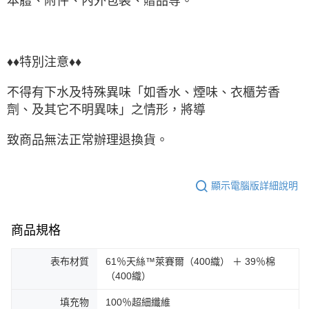
本體、附件、內外包裝、贈品等。
♦♦特別注意♦♦
不得有下水及特殊異味「如香水、煙味、衣櫃芳香
劑、及其它不明異味」之情形，將導
致商品無法正常辦理退換貨。
顯示電腦版詳細說明
商品規格
表布材質
61％天絲™萊賽爾（400織） ＋ 39％棉
（400織）
填充物
100％超細纖維