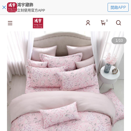
鴻宇寢飾
開啟APP
立刻使用官方APP
0
1
/
10