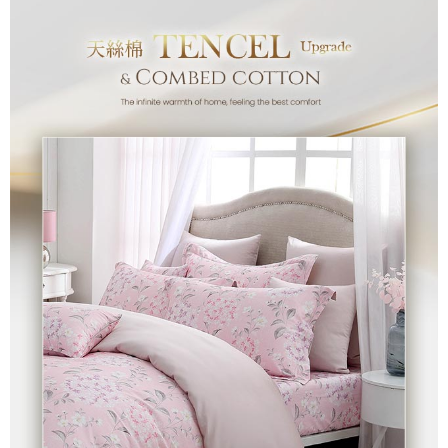
付款後7-11取貨
※ 交易是否成功請以「AFTEE先享後付 」之結帳頁面顯示為準，若有關於
是否繳費成功／繳費後需取消欲退款等相關疑問，請聯繫「AFTEE先享後付
每筆NT$60，滿NT$499(含以上)免運費
客戶支援中心」
https://netprotections.freshdesk.com/support/home
宅配
【注意事項】
１．透過由恩沛科技股份有限公司提供之「AFTEE先享後付」服務完成之交
每筆NT$100，滿NT$499(含以上)免運費
易，需依本服務之必要範圍內提供個人資料，並將交易相關給付款項請求債
權轉讓予恩沛科技股份有限公司。
離島宅配
２．關於個人資料處理事宜，請瀏覽以下網址：
每筆NT$100，滿NT$499(含以上)免運費
https://aftee.tw/terms/#terms3
３．未成年的使用者請事先徵得法定代理人或監護人之同意方可使用
「AFTEE先享後付」，若未經同意申辦者引起之損失，本公司不負相關責
任。
４．使用「AFTEE先享後付」時，將依據個別帳號之用戶狀況，依本公司即
時審查核予不同之上限額度；若仍有額度不足之情形，本公司將視審查結果
請求用戶進行身份認證。
５．嚴禁一人註冊多個帳號或使用他人資訊註冊。若發現惡意使用之情形，
恩沛科技股份有限公司將有權停止該用戶之使用額度並採取法律行動。