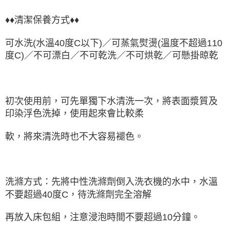
♦♦清潔保養方式♦♦
可水洗(水溫40度C以下)／可蒸氣熨燙
(溫度不超過110
度C)
／不可漂白／不可乾洗／不可烘乾
／可懸掛晾
乾
初次使用前，可先單獨下水清洗一次，將表面漿質及
印染浮色洗掉，使用起來會比較柔
軟，將來清洗時也不大容易褪色。
洗滌方式：先將中性洗滌劑倒入洗衣機的水中，水溫
不要超過40度C，待洗滌劑完全溶解
再放入床包組，注意浸泡時間不要超過10分鐘。