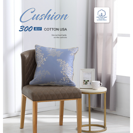
後付繳納相關費用。
付款後7-11取貨
※ 交易是否成功請以「AFTEE先享後付 」之結帳頁面顯示為準，若有關於
是否繳費成功／繳費後需取消欲退款等相關疑問，請聯繫「AFTEE先享後付
每筆NT$60，滿NT$499(含以上)免運費
客戶支援中心」
https://netprotections.freshdesk.com/support/home
宅配
【注意事項】
１．透過由恩沛科技股份有限公司提供之「AFTEE先享後付」服務完成之交
每筆NT$100，滿NT$499(含以上)免運費
易，需依本服務之必要範圍內提供個人資料，並將交易相關給付款項請求債
權轉讓予恩沛科技股份有限公司。
離島宅配
２．關於個人資料處理事宜，請瀏覽以下網址：
每筆NT$100，滿NT$499(含以上)免運費
https://aftee.tw/terms/#terms3
３．未成年的使用者請事先徵得法定代理人或監護人之同意方可使用
「AFTEE先享後付」，若未經同意申辦者引起之損失，本公司不負相關責
任。
４．使用「AFTEE先享後付」時，將依據個別帳號之用戶狀況，依本公司即
時審查核予不同之上限額度；若仍有額度不足之情形，本公司將視審查結果
請求用戶進行身份認證。
５．嚴禁一人註冊多個帳號或使用他人資訊註冊。若發現惡意使用之情形，
恩沛科技股份有限公司將有權停止該用戶之使用額度並採取法律行動。