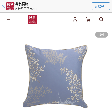
鴻宇寢飾
開啟APP
立刻使用官方APP
0
1
/
4