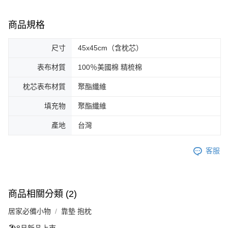
商品規格
尺寸
45x45cm（含枕芯）
表布材質
100％美國棉 精梳棉
枕芯表布材質
聚酯纖維
填充物
聚酯纖維
產地
台灣
客服
商品相關分類 (2)
居家必備小物
靠墊 抱枕
🏖️8月新品上市