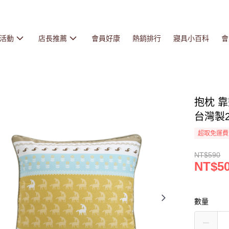
活動
店長推薦
會員好康
熱銷排行
寢具小百科
會
抱枕 靠
台灣製2
超取免運費
NT$590
NT$5
數量