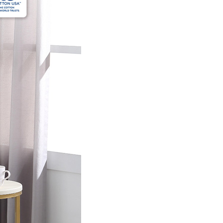
00，滿NT$499(含以上)免運費
年的使用者請事先徵得法定代理人或監護人之同意方可使用
E先享後付」，若未經同意申辦者引起之損失，本公司不負相關責
AFTEE先享後付」時，將依據個別帳號之用戶狀況，依本公司
核予不同之上限額度；若仍有額度不足之情形，本公司將視審查
用戶進行身份認證。
一人註冊多個帳號或使用他人資訊註冊。若發現惡意使用之情
科技股份有限公司將有權停止該用戶之使用額度並採取法律行