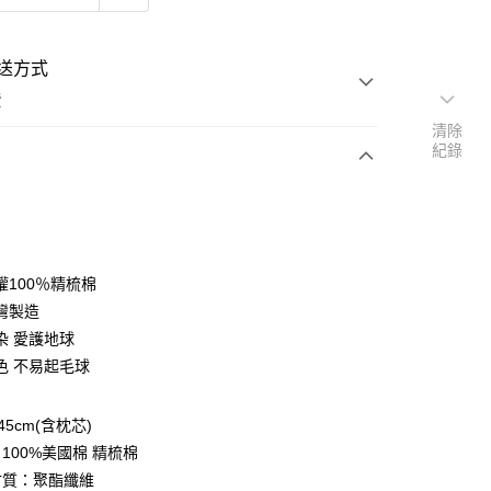
送方式
費
清除
紀錄
次付款
付款
權100％精梳棉
灣製造
染 愛護地球
色 不易起毛球
y
45cm(含枕芯)
享後付
100%美國棉 精梳棉
材質：聚酯纖維
FTEE先享後付」】