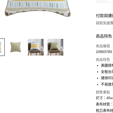
付款與運
超取免運
付款方式
商品特色
信用卡一
商品編號
10903700
超商取貨
商品特色
LINE Pay
美國授
全程台
Apple Pay
環保印
悠遊付
不易退
Google Pa
銷售重點
尺寸：45x
AFTEE先
表布材質：
相關說明
枕芯表布
【關於「A