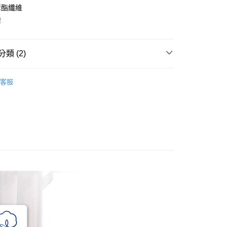
聚酯纖維
先享後付是「在收到商品之後才付款」的支付方式。 讓您購物簡單
心！
灣
：不需註冊會員、不需綁卡、不需儲值。
：只要手機號碼，簡訊認證，即可結帳。
：先確認商品／服務後，再付款。
類 (2)
付款
EE先享後付」結帳流程】
方式選擇「AFTEE先享後付」後，將跳轉至「AFTEE先享後
小物
靠墊 抱枕
頁面，進行簡訊認證並確認金額後，即可完成結帳。
客服
家取貨
品上市
成立數日內，您將收到繳費通知簡訊。
費通知簡訊後14天內，點擊此簡訊中的連結，可透過四大超商
網路銀行／等多元方式進行付款，方視為交易完成。
：結帳手續完成當下不需立刻繳費，但若您需要取消訂單，請聯
付款
的店家。未經商家同意取消之訂單仍視為有效，需透過AFTEE
繳納相關費用。
0，滿NT$499(含以上)免運費
否成功請以「AFTEE先享後付 」之結帳頁面顯示為準，若有關於
功／繳費後需取消欲退款等相關疑問，請聯繫「AFTEE先享後
1取貨
援中心」
https://netprotections.freshdesk.com/support/home
0，滿NT$499(含以上)免運費
項】
恩沛科技股份有限公司提供之「AFTEE先享後付」服務完成之
依本服務之必要範圍內提供個人資料，並將交易相關給付款項請
00，滿NT$499(含以上)免運費
讓予恩沛科技股份有限公司。
個人資料處理事宜，請瀏覽以下網址：
ee.tw/terms/#terms3