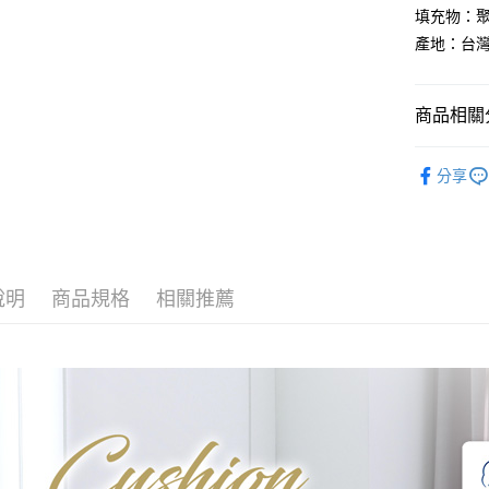
ATM付款
填充物：
AFTEE
便利好安
產地：台
１．簡單
２．便利
運送方式
３．安心
商品相關分
全家取貨
【「AFT
免運費
１．於結帳
居家必備
付」結帳
分享
付款後全
🏖️7月新
２．訂單
３．收到繳
免運費
／ATM／
※ 請注意
7-11取貨
絡購買商品
先享後付
每筆NT$6
說明
商品規格
相關推薦
※ 交易是
是否繳費成
付款後7-1
付客戶支
每筆NT$6
【注意事
宅配
１．透過由
交易，需
每筆NT$1
求債權轉
２．關於
離島宅配
https://aft