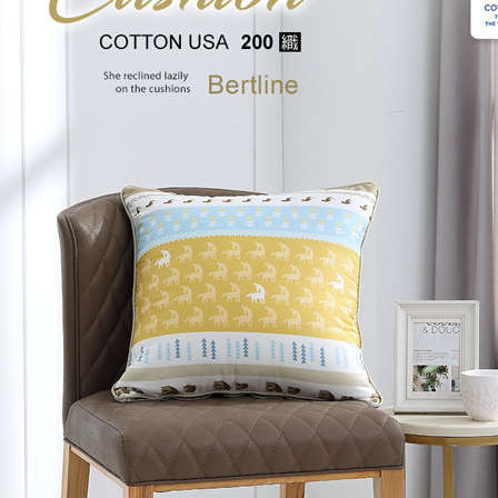
每筆NT$1
３．未成
「AFTE
任。
４．使用「
即時審查
結果請求
５．嚴禁
形，恩沛
動。