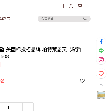
0
員制度
墊 美國棉授權品牌 柏特萊恩黃 [鴻宇]
508
02