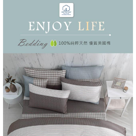
後付繳納相關費用。
付款後7-11取貨
※ 交易是否成功請以「AFTEE先享後付 」之結帳頁面顯示為準，若有關於
是否繳費成功／繳費後需取消欲退款等相關疑問，請聯繫「AFTEE先享後付
每筆NT$60，滿NT$499(含以上)免運費
客戶支援中心」
https://netprotections.freshdesk.com/support/home
宅配
【注意事項】
１．透過由恩沛科技股份有限公司提供之「AFTEE先享後付」服務完成之交
每筆NT$100，滿NT$499(含以上)免運費
易，需依本服務之必要範圍內提供個人資料，並將交易相關給付款項請求債
權轉讓予恩沛科技股份有限公司。
離島宅配
２．關於個人資料處理事宜，請瀏覽以下網址：
每筆NT$100，滿NT$499(含以上)免運費
https://aftee.tw/terms/#terms3
３．未成年的使用者請事先徵得法定代理人或監護人之同意方可使用
「AFTEE先享後付」，若未經同意申辦者引起之損失，本公司不負相關責
任。
４．使用「AFTEE先享後付」時，將依據個別帳號之用戶狀況，依本公司即
時審查核予不同之上限額度；若仍有額度不足之情形，本公司將視審查結果
請求用戶進行身份認證。
５．嚴禁一人註冊多個帳號或使用他人資訊註冊。若發現惡意使用之情形，
恩沛科技股份有限公司將有權停止該用戶之使用額度並採取法律行動。