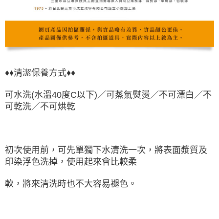
♦♦清潔保養方式♦♦
可水洗(水溫40度C以下)／可蒸氣熨燙／不可漂白／不
可乾洗／不可烘乾
初次使用前，可先單獨下水清洗一次，將表面漿質及
印染浮色洗掉，使用起來會比較柔
軟，將來清洗時也不大容易褪色。