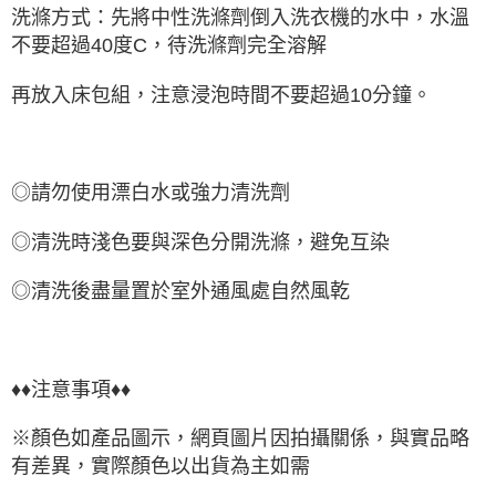
洗滌方式：先將中性洗滌劑倒入洗衣機的水中，水溫
不要超過40度C，待洗滌劑完全溶解
再放入床包組，注意浸泡時間不要超過10分鐘。
◎請勿使用漂白水或強力清洗劑
◎清洗時淺色要與深色分開洗滌，避免互染
◎清洗後盡量置於室外通風處自然風乾
♦♦注意事項♦♦
※顏色如產品圖示，網頁圖片因拍攝關係，與實品略
有差異，實際顏色以出貨為主如需