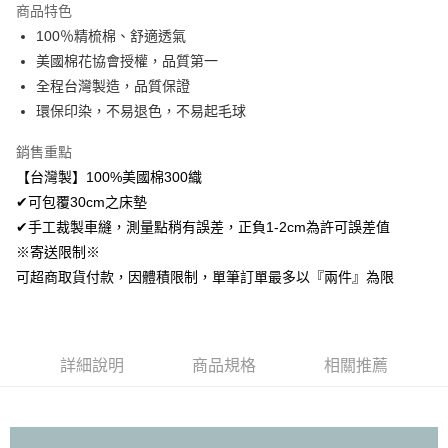
商品特色
Apple Pay
100％精梳棉、舒適透氣
美國棉花協會授權，品質第一
悠遊付
全程台灣製造，品質保證
Google Pay
環保印染，不易退色，不易起毛球
AFTEE先享後付
銷售重點
相關說明
【台灣製】100%美國棉300織
【關於「AFTEE先享後付」】
✔可包覆30cm之床墊
ATM付款
AFTEE先享後付是「在收到商品之後才付款」的支付方式。 讓您購物簡單
便利好安心！
✔手工裁製車縫，測量點稍有誤差，正負1-2cm為許可誤差值
１．簡單：不需註冊會員、不需綁卡、不需儲值。
※寄送限制※
運送方式
２．便利：只要手機號碼，簡訊認證，即可結帳。
可超商取貨付款，因體積限制，單筆訂單最多以『兩件』為限
３．安心：先確認商品／服務後，再付款。
全家取貨付款
免運費
【「AFTEE先享後付」結帳流程】
１．於結帳方式選擇「AFTEE先享後付」後，將跳轉至「AFTEE先享後付」
付款後全家取貨
結帳頁面，進行簡訊認證並確認金額後，即可完成結帳。
詳細說明
商品規格
相關推薦
２．訂單成立數日內，您將收到繳費通知簡訊。
免運費
３．收到繳費通知簡訊後14天內，點擊此簡訊中的連結，可透過四大超商／
ATM／網路銀行／等多元方式進行付款，方視為交易完成。
7-11取貨付款
※ 請注意：結帳手續完成當下不需立刻繳費，但若您需要取消訂單，請聯絡
每筆NT$60，滿NT$499(含以上)免運費
購買商品的店家。未經商家同意取消之訂單仍視為有效，需透過AFTEE先享