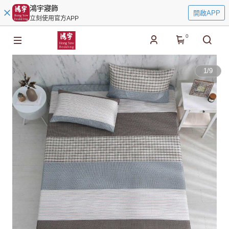
鴻宇寢飾
開啟APP
立刻使用官方APP
0
1
/
9