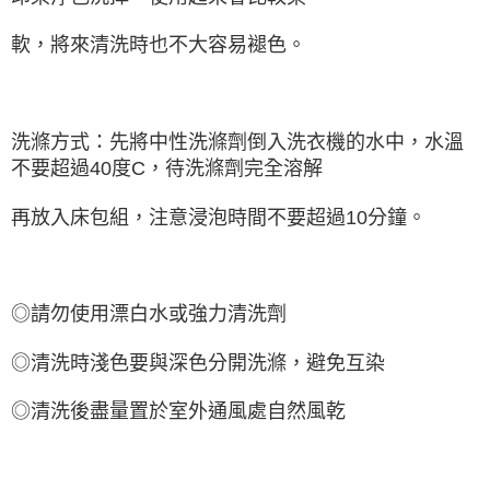
軟，將來清洗時也不大容易褪色。
洗滌方式：先將中性洗滌劑倒入洗衣機的水中，水溫
不要超過40度C，待洗滌劑完全溶解
再放入床包組，注意浸泡時間不要超過10分鐘。
◎請勿使用漂白水或強力清洗劑
◎清洗時淺色要與深色分開洗滌，避免互染
◎清洗後盡量置於室外通風處自然風乾