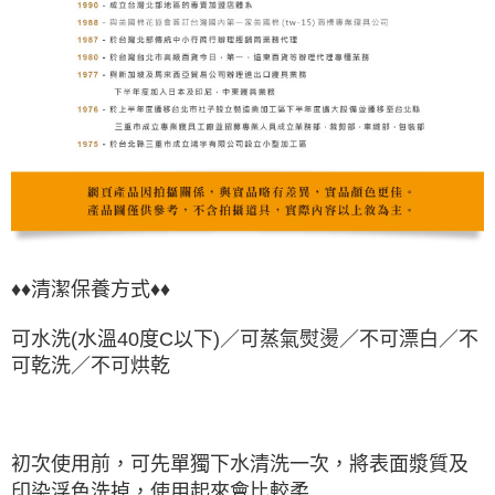
♦♦清潔保養方式♦♦
可水洗(水溫40度C以下)／可蒸氣熨燙／不可漂白／不
可乾洗／不可烘乾
初次使用前，可先單獨下水清洗一次，將表面漿質及
印染浮色洗掉，使用起來會比較柔