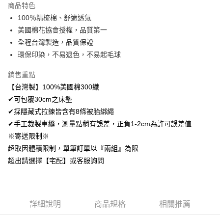
商品特色
Apple Pay
100％精梳棉、舒適透氣
美國棉花協會授權，品質第一
悠遊付
全程台灣製造，品質保證
Google Pay
環保印染，不易退色，不易起毛球
AFTEE先享後付
銷售重點
相關說明
【台灣製】100%美國棉300織
【關於「AFTEE先享後付」】
✔可包覆30cm之床墊
ATM付款
AFTEE先享後付是「在收到商品之後才付款」的支付方式。 讓您購物簡單
便利好安心！
✔採隱藏式拉鍊皆含有8條被胎綁繩
１．簡單：不需註冊會員、不需綁卡、不需儲值。
✔手工裁製車縫，測量點稍有誤差，正負1-2cm為許可誤差值
運送方式
２．便利：只要手機號碼，簡訊認證，即可結帳。
※寄送限制※
３．安心：先確認商品／服務後，再付款。
全家取貨付款
超取因體積限制，單筆訂單以『兩組』為限
免運費
【「AFTEE先享後付」結帳流程】
超出請選擇【宅配】或客服詢問
１．於結帳方式選擇「AFTEE先享後付」後，將跳轉至「AFTEE先享後付」
付款後全家取貨
結帳頁面，進行簡訊認證並確認金額後，即可完成結帳。
２．訂單成立數日內，您將收到繳費通知簡訊。
免運費
３．收到繳費通知簡訊後14天內，點擊此簡訊中的連結，可透過四大超商／
ATM／網路銀行／等多元方式進行付款，方視為交易完成。
7-11取貨付款
詳細說明
商品規格
相關推薦
※ 請注意：結帳手續完成當下不需立刻繳費，但若您需要取消訂單，請聯絡
每筆NT$60，滿NT$499(含以上)免運費
購買商品的店家。未經商家同意取消之訂單仍視為有效，需透過AFTEE先享