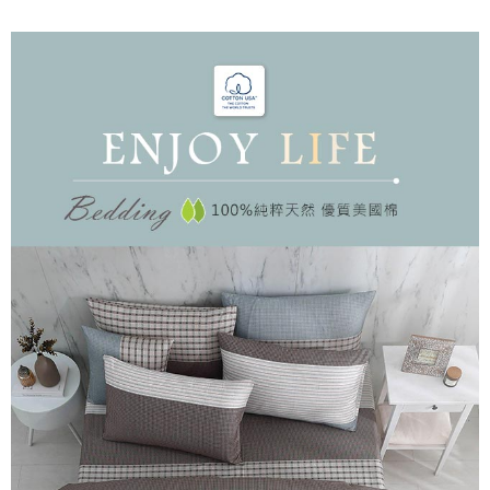
後付繳納相關費用。
付款後7-11取貨
※ 交易是否成功請以「AFTEE先享後付 」之結帳頁面顯示為準，若有關於
是否繳費成功／繳費後需取消欲退款等相關疑問，請聯繫「AFTEE先享後付
每筆NT$60，滿NT$499(含以上)免運費
客戶支援中心」
https://netprotections.freshdesk.com/support/home
宅配
【注意事項】
１．透過由恩沛科技股份有限公司提供之「AFTEE先享後付」服務完成之交
每筆NT$100，滿NT$499(含以上)免運費
易，需依本服務之必要範圍內提供個人資料，並將交易相關給付款項請求債
權轉讓予恩沛科技股份有限公司。
離島宅配
２．關於個人資料處理事宜，請瀏覽以下網址：
每筆NT$100，滿NT$499(含以上)免運費
https://aftee.tw/terms/#terms3
３．未成年的使用者請事先徵得法定代理人或監護人之同意方可使用
「AFTEE先享後付」，若未經同意申辦者引起之損失，本公司不負相關責
任。
４．使用「AFTEE先享後付」時，將依據個別帳號之用戶狀況，依本公司即
時審查核予不同之上限額度；若仍有額度不足之情形，本公司將視審查結果
請求用戶進行身份認證。
５．嚴禁一人註冊多個帳號或使用他人資訊註冊。若發現惡意使用之情形，
恩沛科技股份有限公司將有權停止該用戶之使用額度並採取法律行動。