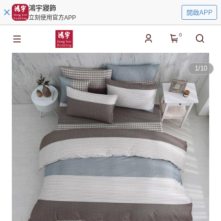
鴻宇寢飾
開啟APP
立刻使用官方APP
0
1
/
10