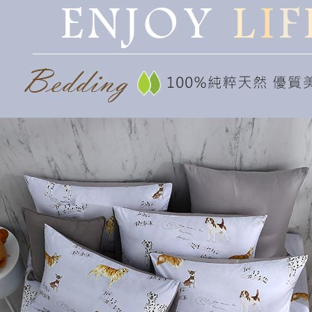
「AFTE
任。
４．使用「
即時審查
結果請求
５．嚴禁
形，恩沛
動。