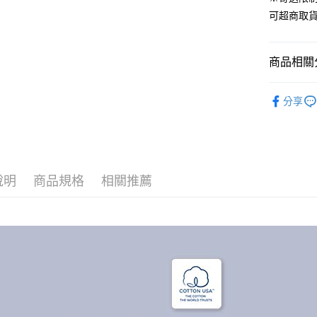
便利好安
可超商取
１．簡單
２．便利
運送方式
３．安心
商品相關分
全家取貨
【「AFT
免運費
１．於結帳
材質｜美國棉
付」結帳
分享
付款後全
🏖️8月新
２．訂單
３．收到繳
免運費
／ATM／
※ 請注意
7-11取貨
絡購買商品
先享後付
每筆NT$6
說明
商品規格
相關推薦
※ 交易是
是否繳費成
付款後7-1
付客戶支
每筆NT$6
【注意事
宅配
１．透過由
交易，需
每筆NT$1
求債權轉
２．關於
離島宅配
https://aft
每筆NT$1
３．未成