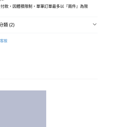
心！
貨付款，因體積限制，單筆訂單最多以『兩件』為限
：不需註冊會員、不需綁卡、不需儲值。
：只要手機號碼，簡訊認證，即可結帳。
：先確認商品／服務後，再付款。
類 (2)
付款
EE先享後付」結帳流程】
方式選擇「AFTEE先享後付」後，將跳轉至「AFTEE先享後
COTTON USA
單人尺寸 105x186cm
頁面，進行簡訊認證並確認金額後，即可完成結帳。
客服
家取貨
品上市
成立數日內，您將收到繳費通知簡訊。
費通知簡訊後14天內，點擊此簡訊中的連結，可透過四大超商
網路銀行／等多元方式進行付款，方視為交易完成。
：結帳手續完成當下不需立刻繳費，但若您需要取消訂單，請聯
付款
的店家。未經商家同意取消之訂單仍視為有效，需透過AFTEE
繳納相關費用。
0，滿NT$499(含以上)免運費
否成功請以「AFTEE先享後付 」之結帳頁面顯示為準，若有關於
功／繳費後需取消欲退款等相關疑問，請聯繫「AFTEE先享後
1取貨
援中心」
https://netprotections.freshdesk.com/support/home
0，滿NT$499(含以上)免運費
項】
恩沛科技股份有限公司提供之「AFTEE先享後付」服務完成之
依本服務之必要範圍內提供個人資料，並將交易相關給付款項請
00，滿NT$499(含以上)免運費
讓予恩沛科技股份有限公司。
個人資料處理事宜，請瀏覽以下網址：
ee.tw/terms/#terms3
00，滿NT$499(含以上)免運費
年的使用者請事先徵得法定代理人或監護人之同意方可使用