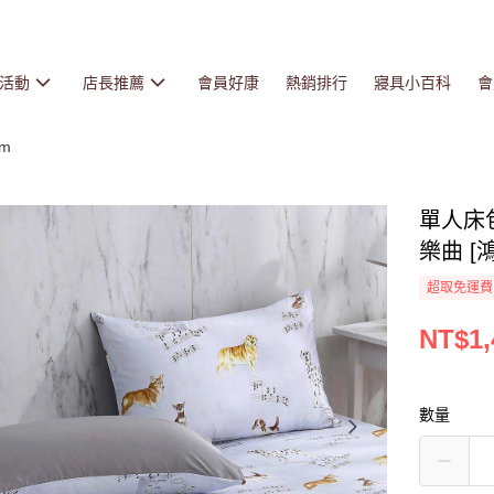
活動
店長推薦
會員好康
熱銷排行
寢具小百科
會
cm
單人床包
樂曲 [鴻
超取免運費
NT$1,
數量