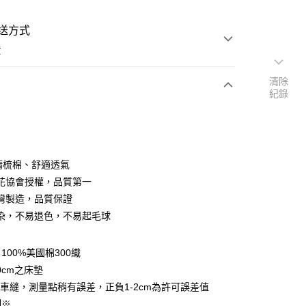
送方式
費
清除
紀錄
次付款
付款
％精梳棉、舒適透氣
花協會授權，品質第一
灣製造，品質保證
染，不易退色，不易起毛球
y
100%美國棉300織
享後付
0cm之床墊
車縫，測量點稍有誤差，正負1-2cm為許可誤差值
FTEE先享後付」】
制※
先享後付是「在收到商品之後才付款」的支付方式。 讓您購物簡單