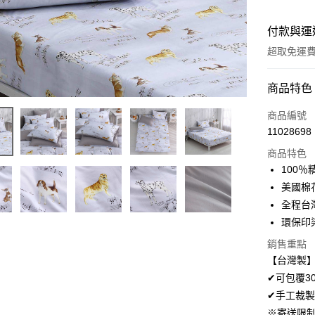
付款與運
超取免運
付款方式
商品特色
信用卡一
商品編號
11028698
超商取貨
商品特色
LINE Pay
100
美國棉
Apple Pay
全程台
悠遊付
環保印
Google Pa
銷售重點
【台灣製】
AFTEE先
✔可包覆3
相關說明
✔手工裁製
【關於「A
ATM付款
※寄送限
AFTEE