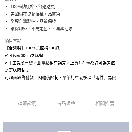
Apple Pay
100％精梳棉、舒適透氣
美國棉花協會授權，品質第一
悠遊付
全程台灣製造，品質保證
Google Pay
環保印染，不易退色，不易起毛球
AFTEE先享後付
銷售重點
相關說明
【台灣製】100%美國棉300織
【關於「AFTEE先享後付」】
✔可包覆30cm之床墊
ATM付款
AFTEE先享後付是「在收到商品之後才付款」的支付方式。 讓您購物簡單
便利好安心！
✔手工裁製車縫，測量點稍有誤差，正負1-2cm為許可誤差值
１．簡單：不需註冊會員、不需綁卡、不需儲值。
※寄送限制※
運送方式
２．便利：只要手機號碼，簡訊認證，即可結帳。
可超商取貨付款，因體積限制，單筆訂單最多以『兩件』為限
３．安心：先確認商品／服務後，再付款。
全家取貨付款
免運費
【「AFTEE先享後付」結帳流程】
１．於結帳方式選擇「AFTEE先享後付」後，將跳轉至「AFTEE先享後付」
付款後全家取貨
結帳頁面，進行簡訊認證並確認金額後，即可完成結帳。
詳細說明
商品規格
相關推薦
２．訂單成立數日內，您將收到繳費通知簡訊。
免運費
３．收到繳費通知簡訊後14天內，點擊此簡訊中的連結，可透過四大超商／
ATM／網路銀行／等多元方式進行付款，方視為交易完成。
7-11取貨付款
※ 請注意：結帳手續完成當下不需立刻繳費，但若您需要取消訂單，請聯絡
每筆NT$60，滿NT$499(含以上)免運費
購買商品的店家。未經商家同意取消之訂單仍視為有效，需透過AFTEE先享
後付繳納相關費用。