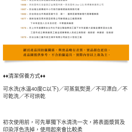
♦♦清潔保養方式♦♦
可水洗(水溫40度C以下)／可蒸氣熨燙／不可漂白／不
可乾洗／不可烘乾
初次使用前，可先單獨下水清洗一次，將表面漿質及
印染浮色洗掉，使用起來會比較柔