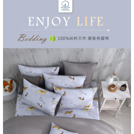
付款後7-11取貨
※ 交易是否成功請以「AFTEE先享後付 」之結帳頁面顯示為準，若有關於
是否繳費成功／繳費後需取消欲退款等相關疑問，請聯繫「AFTEE先享後付
每筆NT$60，滿NT$499(含以上)免運費
客戶支援中心」
https://netprotections.freshdesk.com/support/home
宅配
【注意事項】
１．透過由恩沛科技股份有限公司提供之「AFTEE先享後付」服務完成之交
每筆NT$100，滿NT$499(含以上)免運費
易，需依本服務之必要範圍內提供個人資料，並將交易相關給付款項請求債
權轉讓予恩沛科技股份有限公司。
離島宅配
２．關於個人資料處理事宜，請瀏覽以下網址：
每筆NT$100，滿NT$499(含以上)免運費
https://aftee.tw/terms/#terms3
３．未成年的使用者請事先徵得法定代理人或監護人之同意方可使用
「AFTEE先享後付」，若未經同意申辦者引起之損失，本公司不負相關責
任。
４．使用「AFTEE先享後付」時，將依據個別帳號之用戶狀況，依本公司即
時審查核予不同之上限額度；若仍有額度不足之情形，本公司將視審查結果
請求用戶進行身份認證。
５．嚴禁一人註冊多個帳號或使用他人資訊註冊。若發現惡意使用之情形，
恩沛科技股份有限公司將有權停止該用戶之使用額度並採取法律行動。