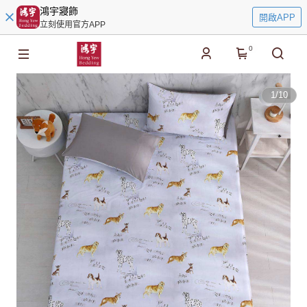
鴻宇寢飾
開啟APP
立刻使用官方APP
0
1
/
10