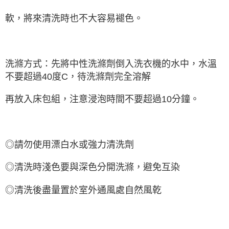
軟，將來清洗時也不大容易褪色。
洗滌方式：先將中性洗滌劑倒入洗衣機的水中，水溫
不要超過40度C，待洗滌劑完全溶解
再放入床包組，注意浸泡時間不要超過10分鐘。
◎請勿使用漂白水或強力清洗劑
◎清洗時淺色要與深色分開洗滌，避免互染
◎清洗後盡量置於室外通風處自然風乾