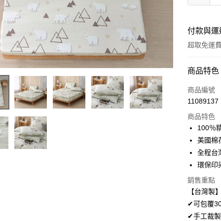
付款與運
超取免運
付款方式
商品特色
信用卡一
商品編號
11089137
超商取貨
商品特色
LINE Pay
100
美國棉
Apple Pay
全程台
悠遊付
環保印
Google Pa
銷售重點
【台灣製】
AFTEE先
✔可包覆3
相關說明
✔手工裁製
【關於「A