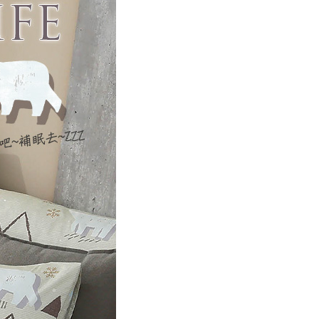
00，滿NT$499(含以上)免運費
年的使用者請事先徵得法定代理人或監護人之同意方可使用
E先享後付」，若未經同意申辦者引起之損失，本公司不負相關責
AFTEE先享後付」時，將依據個別帳號之用戶狀況，依本公司
核予不同之上限額度；若仍有額度不足之情形，本公司將視審查
用戶進行身份認證。
一人註冊多個帳號或使用他人資訊註冊。若發現惡意使用之情
科技股份有限公司將有權停止該用戶之使用額度並採取法律行