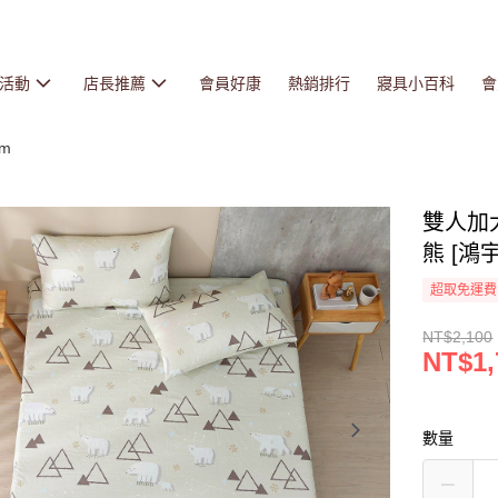
活動
店長推薦
會員好康
熱銷排行
寢具小百科
會
cm
雙人加
熊 [鴻宇
超取免運費
NT$2,100
NT$1,
數量