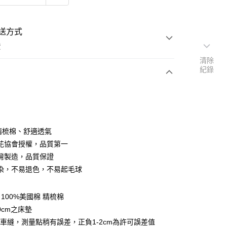
送方式
費
清除
紀錄
次付款
付款
％精梳棉、舒適透氣
花協會授權，品質第一
灣製造，品質保證
染，不易退色，不易起毛球
y
100%美國棉 精梳棉
享後付
0cm之床墊
車縫，測量點稍有誤差，正負1-2cm為許可誤差值
FTEE先享後付」】