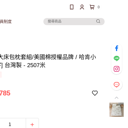
0
員制度
大床包枕套組/美國棉授權品牌 / 哈肯小
] 台灣製 - 2507米
785