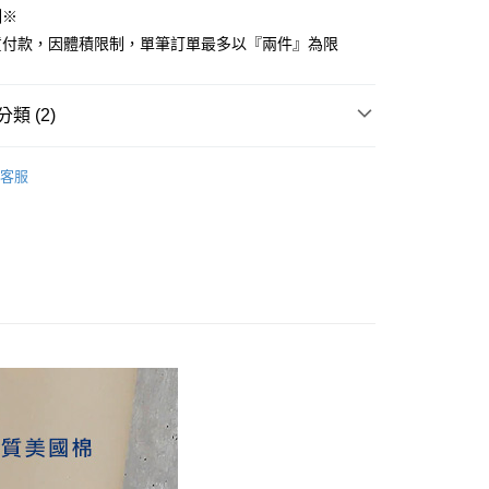
制※
先享後付是「在收到商品之後才付款」的支付方式。 讓您購物簡單
心！
貨付款，因體積限制，單筆訂單最多以『兩件』為限
：不需註冊會員、不需綁卡、不需儲值。
：只要手機號碼，簡訊認證，即可結帳。
：先確認商品／服務後，再付款。
類 (2)
付款
EE先享後付」結帳流程】
方式選擇「AFTEE先享後付」後，將跳轉至「AFTEE先享後
COTTON USA
加大尺寸 180x186cm
頁面，進行簡訊認證並確認金額後，即可完成結帳。
客服
家取貨
品上市
成立數日內，您將收到繳費通知簡訊。
費通知簡訊後14天內，點擊此簡訊中的連結，可透過四大超商
網路銀行／等多元方式進行付款，方視為交易完成。
：結帳手續完成當下不需立刻繳費，但若您需要取消訂單，請聯
付款
的店家。未經商家同意取消之訂單仍視為有效，需透過AFTEE
繳納相關費用。
0，滿NT$499(含以上)免運費
否成功請以「AFTEE先享後付 」之結帳頁面顯示為準，若有關於
功／繳費後需取消欲退款等相關疑問，請聯繫「AFTEE先享後
1取貨
援中心」
https://netprotections.freshdesk.com/support/home
0，滿NT$499(含以上)免運費
項】
恩沛科技股份有限公司提供之「AFTEE先享後付」服務完成之
依本服務之必要範圍內提供個人資料，並將交易相關給付款項請
00，滿NT$499(含以上)免運費
讓予恩沛科技股份有限公司。
個人資料處理事宜，請瀏覽以下網址：
ee.tw/terms/#terms3