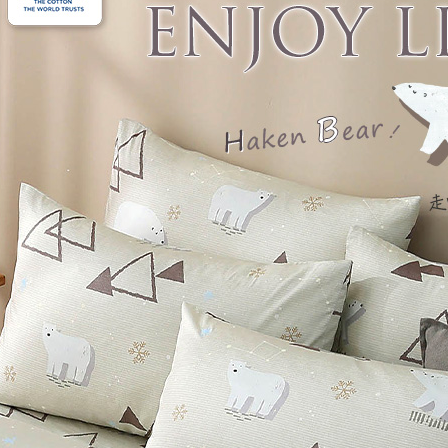
每筆NT$1
３．未成
「AFTE
任。
４．使用「
即時審查
結果請求
５．嚴禁
形，恩沛
動。