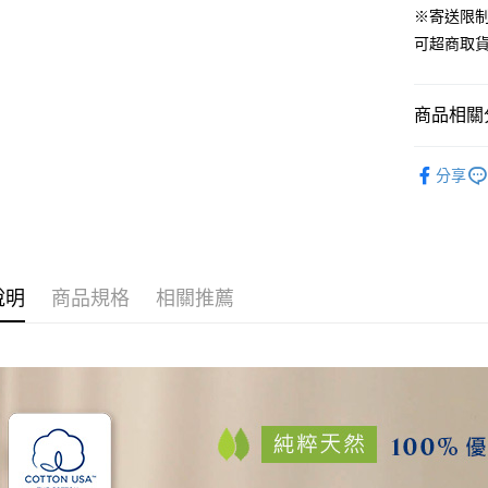
ATM付款
※寄送限
AFTEE
便利好安
可超商取
１．簡單
２．便利
運送方式
３．安心
商品相關分
全家取貨
【「AFT
免運費
１．於結帳
材質｜美國棉
付」結帳
分享
付款後全
🏖️7月新
２．訂單
３．收到繳
免運費
／ATM／
※ 請注意
7-11取貨
絡購買商品
先享後付
每筆NT$6
說明
商品規格
相關推薦
※ 交易是
是否繳費成
付款後7-1
付客戶支
每筆NT$6
【注意事
宅配
１．透過由
交易，需
每筆NT$1
求債權轉
２．關於
離島宅配
https://aft