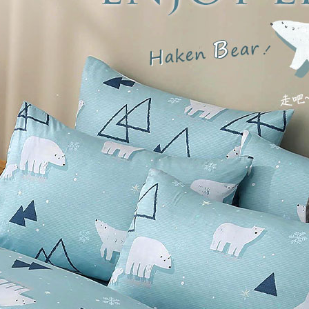
每筆NT$1
３．未成
「AFTE
任。
４．使用「
即時審查
結果請求
５．嚴禁
形，恩沛
動。