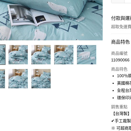
付款與運
超取免運
付款方式
商品特色
信用卡一
商品編號
11090066
超商取貨
商品特色
LINE Pay
100
美國棉
Apple Pay
全程台
悠遊付
環保印
Google Pa
銷售重點
【台灣製】
AFTEE先
✔手工裁製
相關說明
※ 可超商
【關於「A