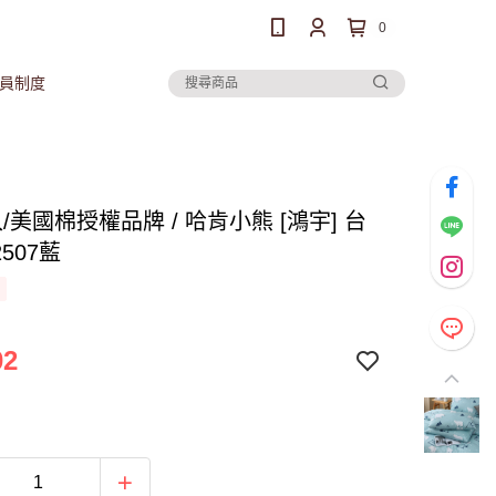
0
員制度
/美國棉授權品牌 / 哈肯小熊 [鴻宇] 台
2507藍
02