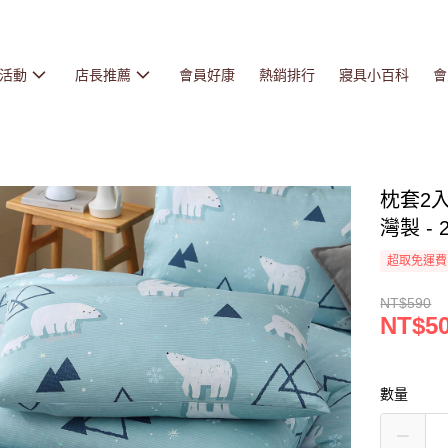
活動
店長推薦
會員好康
熱銷排行
寢具小百科
會
枕套2入
灣製 - 
超取免運費
NT$590
NT$5
數量