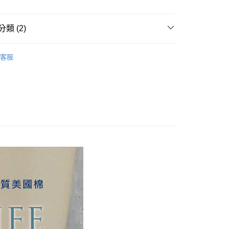
先享後付是「在收到商品之後才付款」的支付方式。 讓您購物簡單
心！
：不需註冊會員、不需綁卡、不需儲值。
類 (2)
：只要手機號碼，簡訊認證，即可結帳。
：先確認商品／服務後，再付款。
COTTON USA
枕套2入 50x75cm
客服
付款
EE先享後付」結帳流程】
品上市
方式選擇「AFTEE先享後付」後，將跳轉至「AFTEE先享後
頁面，進行簡訊認證並確認金額後，即可完成結帳。
家取貨
成立數日內，您將收到繳費通知簡訊。
費通知簡訊後14天內，點擊此簡訊中的連結，可透過四大超商
網路銀行／等多元方式進行付款，方視為交易完成。
：結帳手續完成當下不需立刻繳費，但若您需要取消訂單，請聯
付款
的店家。未經商家同意取消之訂單仍視為有效，需透過AFTEE
繳納相關費用。
0，滿NT$499(含以上)免運費
否成功請以「AFTEE先享後付 」之結帳頁面顯示為準，若有關於
功／繳費後需取消欲退款等相關疑問，請聯繫「AFTEE先享後
1取貨
援中心」
https://netprotections.freshdesk.com/support/home
0，滿NT$499(含以上)免運費
項】
恩沛科技股份有限公司提供之「AFTEE先享後付」服務完成之
依本服務之必要範圍內提供個人資料，並將交易相關給付款項請
00，滿NT$499(含以上)免運費
讓予恩沛科技股份有限公司。
個人資料處理事宜，請瀏覽以下網址：
ee.tw/terms/#terms3