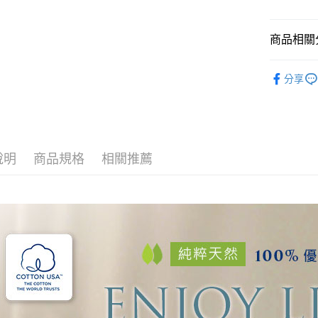
ATM付款
AFTEE
便利好安
１．簡單
商品相關分
２．便利
運送方式
３．安心
材質｜美國棉
分享
全家取貨
【「AFT
🏖️7月新
免運費
１．於結帳
付」結帳
付款後全
２．訂單
３．收到繳
免運費
／ATM／
說明
商品規格
相關推薦
※ 請注意
7-11取貨
絡購買商品
先享後付
每筆NT$6
※ 交易是
是否繳費成
付款後7-1
付客戶支
每筆NT$6
【注意事
宅配
１．透過由
交易，需
每筆NT$1
求債權轉
２．關於
離島宅配
https://aft