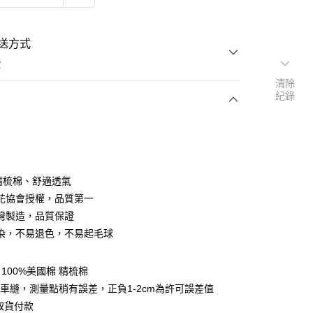
送方式
費
清除
紀錄
次付款
付款
％精梳棉、舒適透氣
花協會授權，品質第一
灣製造，品質保證
染，不易退色，不易起毛球
y
100%美國棉 精梳棉
享後付
車縫，測量點稍有誤差，正負1-2cm為許可誤差值
取貨付款
FTEE先享後付」】