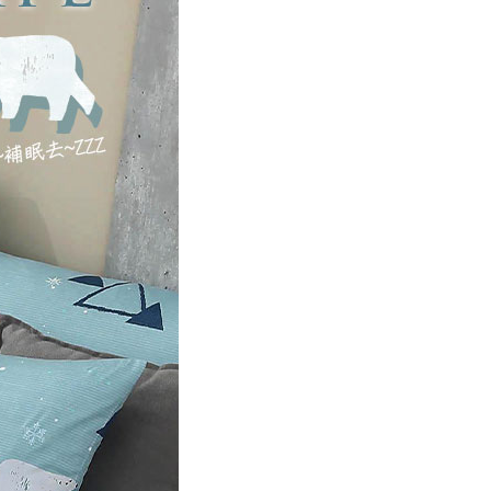
00，滿NT$499(含以上)免運費
年的使用者請事先徵得法定代理人或監護人之同意方可使用
E先享後付」，若未經同意申辦者引起之損失，本公司不負相關責
AFTEE先享後付」時，將依據個別帳號之用戶狀況，依本公司
核予不同之上限額度；若仍有額度不足之情形，本公司將視審查
用戶進行身份認證。
一人註冊多個帳號或使用他人資訊註冊。若發現惡意使用之情
科技股份有限公司將有權停止該用戶之使用額度並採取法律行