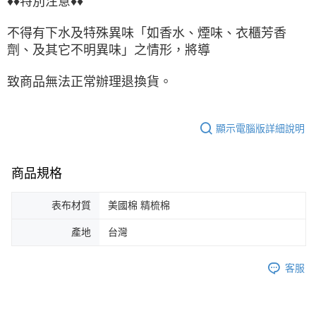
♦♦特別注意♦♦
不得有下水及特殊異味「如香水、煙味、衣櫃芳香
劑、及其它不明異味」之情形，將導
致商品無法正常辦理退換貨。
顯示電腦版詳細說明
商品規格
表布材質
美國棉 精梳棉
產地
台灣
客服