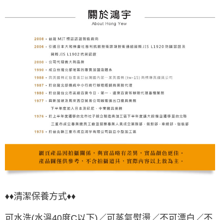
♦♦
清潔保養方式♦♦
可水洗(水溫40度C以下)／可蒸氣熨燙／不可漂白／不