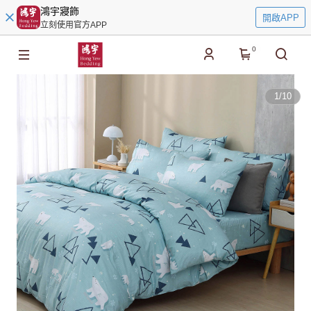
鴻宇寢飾
開啟APP
立刻使用官方APP
0
1
/
10