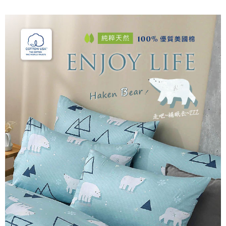
後付繳納相關費用。
付款後7-11取貨
※ 交易是否成功請以「AFTEE先享後付 」之結帳頁面顯示為準，若有關於
是否繳費成功／繳費後需取消欲退款等相關疑問，請聯繫「AFTEE先享後付
每筆NT$60，滿NT$499(含以上)免運費
客戶支援中心」
https://netprotections.freshdesk.com/support/home
宅配
【注意事項】
１．透過由恩沛科技股份有限公司提供之「AFTEE先享後付」服務完成之交
每筆NT$100，滿NT$499(含以上)免運費
易，需依本服務之必要範圍內提供個人資料，並將交易相關給付款項請求債
權轉讓予恩沛科技股份有限公司。
離島宅配
２．關於個人資料處理事宜，請瀏覽以下網址：
每筆NT$100，滿NT$499(含以上)免運費
https://aftee.tw/terms/#terms3
３．未成年的使用者請事先徵得法定代理人或監護人之同意方可使用
「AFTEE先享後付」，若未經同意申辦者引起之損失，本公司不負相關責
任。
４．使用「AFTEE先享後付」時，將依據個別帳號之用戶狀況，依本公司即
時審查核予不同之上限額度；若仍有額度不足之情形，本公司將視審查結果
請求用戶進行身份認證。
５．嚴禁一人註冊多個帳號或使用他人資訊註冊。若發現惡意使用之情形，
恩沛科技股份有限公司將有權停止該用戶之使用額度並採取法律行動。