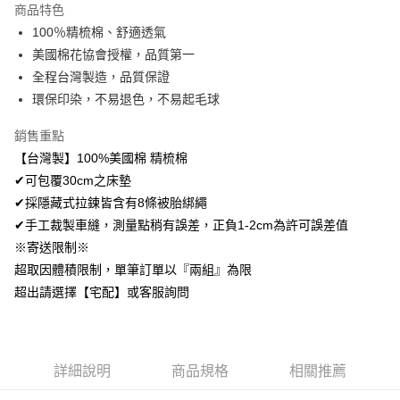
商品特色
Apple Pay
100％精梳棉、舒適透氣
美國棉花協會授權，品質第一
悠遊付
全程台灣製造，品質保證
Google Pay
環保印染，不易退色，不易起毛球
AFTEE先享後付
銷售重點
相關說明
【台灣製】100%美國棉 精梳棉
【關於「AFTEE先享後付」】
✔可包覆30cm之床墊
ATM付款
AFTEE先享後付是「在收到商品之後才付款」的支付方式。 讓您購物簡單
便利好安心！
✔採隱藏式拉鍊皆含有8條被胎綁繩
１．簡單：不需註冊會員、不需綁卡、不需儲值。
✔手工裁製車縫，測量點稍有誤差，正負1-2cm為許可誤差值
運送方式
２．便利：只要手機號碼，簡訊認證，即可結帳。
※寄送限制※
３．安心：先確認商品／服務後，再付款。
全家取貨付款
超取因體積限制，單筆訂單以『兩組』為限
免運費
【「AFTEE先享後付」結帳流程】
超出請選擇【宅配】或客服詢問
１．於結帳方式選擇「AFTEE先享後付」後，將跳轉至「AFTEE先享後付」
付款後全家取貨
結帳頁面，進行簡訊認證並確認金額後，即可完成結帳。
２．訂單成立數日內，您將收到繳費通知簡訊。
免運費
３．收到繳費通知簡訊後14天內，點擊此簡訊中的連結，可透過四大超商／
ATM／網路銀行／等多元方式進行付款，方視為交易完成。
7-11取貨付款
詳細說明
商品規格
相關推薦
※ 請注意：結帳手續完成當下不需立刻繳費，但若您需要取消訂單，請聯絡
每筆NT$60，滿NT$499(含以上)免運費
購買商品的店家。未經商家同意取消之訂單仍視為有效，需透過AFTEE先享