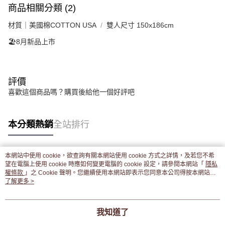
商品相關分類 (2)
材質｜美國棉COTTON USA
雙人尺寸 150x186cm
🏖️8月新品上市
評價
喜歡這個商品嗎？購買後給他一個好評吧
本分類熱銷
全站排行
本網站中使用 cookie，欲查詢有關本網站使用 cookie 方式之詳情，及若您不希
熱門標籤
望在電腦上使用 cookie 時應如何變更電腦的 cookie 設定，請參閱本網站「
隱私
權條款
」之 Cookie 聲明。您繼續使用本網站即表示您同意本公司得按本網站使
用條款之 Cookie 聲明使用 cookie。
了解更多 >
我知道了