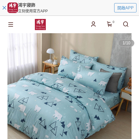
鴻宇寢飾
開啟APP
立刻使用官方APP
0
1
/
10