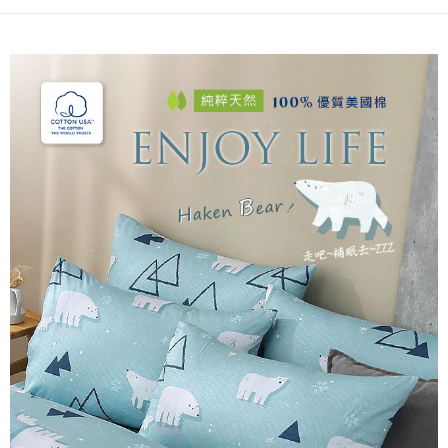
後付繳納相關費用。
付款後7-11取貨
※ 交易是否成功請以「AFTEE先享後付 」之結帳頁面顯示為準，若有關於
是否繳費成功／繳費後需取消欲退款等相關疑問，請聯繫「AFTEE先享後付
每筆NT$60，滿NT$499(含以上)免運費
客戶支援中心」
https://netprotections.freshdesk.com/support/home
宅配
【注意事項】
１．透過由恩沛科技股份有限公司提供之「AFTEE先享後付」服務完成之交
每筆NT$100，滿NT$499(含以上)免運費
易，需依本服務之必要範圍內提供個人資料，並將交易相關給付款項請求債
權轉讓予恩沛科技股份有限公司。
離島宅配
２．關於個人資料處理事宜，請瀏覽以下網址：
每筆NT$100，滿NT$499(含以上)免運費
https://aftee.tw/terms/#terms3
３．未成年的使用者請事先徵得法定代理人或監護人之同意方可使用
「AFTEE先享後付」，若未經同意申辦者引起之損失，本公司不負相關責
任。
４．使用「AFTEE先享後付」時，將依據個別帳號之用戶狀況，依本公司即
時審查核予不同之上限額度；若仍有額度不足之情形，本公司將視審查結果
請求用戶進行身份認證。
５．嚴禁一人註冊多個帳號或使用他人資訊註冊。若發現惡意使用之情形，
恩沛科技股份有限公司將有權停止該用戶之使用額度並採取法律行動。