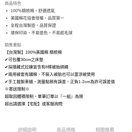
商品特色
Apple Pay
100％精梳棉、舒適透氣
美國棉花協會授權，品質第一
悠遊付
全程台灣製造，品質保證
Google Pay
環保印染，不易退色，不易起毛球
AFTEE先享後付
銷售重點
相關說明
【台灣製】100%美國棉 精梳棉
【關於「AFTEE先享後付」】
✔可包覆30cm之床墊
ATM付款
AFTEE先享後付是「在收到商品之後才付款」的支付方式。 讓您購物簡單
便利好安心！
✔採隱藏式拉鍊皆含有8條被胎綁繩
１．簡單：不需註冊會員、不需綁卡、不需儲值。
✔兩用被套有鋪棉，不裝入被胎也可以當涼被使用
運送方式
２．便利：只要手機號碼，簡訊認證，即可結帳。
✔手工裁製車縫，測量點稍有誤差，正負1-2cm為許可誤差值
３．安心：先確認商品／服務後，再付款。
全家取貨付款
※寄送限制※
免運費
【「AFTEE先享後付」結帳流程】
超取因體積限制，單筆訂單以『一組』為限
１．於結帳方式選擇「AFTEE先享後付」後，將跳轉至「AFTEE先享後付」
付款後全家取貨
超出請選擇【宅配】或客服詢問
結帳頁面，進行簡訊認證並確認金額後，即可完成結帳。
２．訂單成立數日內，您將收到繳費通知簡訊。
免運費
３．收到繳費通知簡訊後14天內，點擊此簡訊中的連結，可透過四大超商／
ATM／網路銀行／等多元方式進行付款，方視為交易完成。
7-11取貨付款
※ 請注意：結帳手續完成當下不需立刻繳費，但若您需要取消訂單，請聯絡
詳細說明
商品規格
相關推薦
每筆NT$60，滿NT$499(含以上)免運費
購買商品的店家。未經商家同意取消之訂單仍視為有效，需透過AFTEE先享