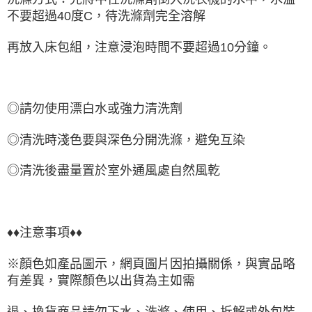
不要超過40度C，待洗滌劑完全溶解
再放入床包組，注意浸泡時間不要超過10分鐘。
◎請勿使用漂白水或強力清洗劑
◎清洗時淺色要與深色分開洗滌，避免互染
◎清洗後盡量置於室外通風處自然風乾
♦♦注意事項♦♦
※顏色如產品圖示，網頁圖片因拍攝關係，與實品略
有差異，實際顏色以出貨為主如需
退、換貨商品請勿下水、洗滌、使用、拆解或外包裝