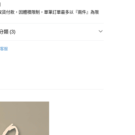
制
先享後付是「在收到商品之後才付款」的支付方式。 讓您購物簡單
心！
商取貨付款，因體積限制，單筆訂單最多以『兩件』為限
：不需註冊會員、不需綁卡、不需儲值。
：只要手機號碼，簡訊認證，即可結帳。
：先確認商品／服務後，再付款。
類 (3)
付款
EE先享後付」結帳流程】
方式選擇「AFTEE先享後付」後，將跳轉至「AFTEE先享後
絲™萊賽爾
特大尺寸 180x210cm
頁面，進行簡訊認證並確認金額後，即可完成結帳。
客服
家取貨
品上市
成立數日內，您將收到繳費通知簡訊。
費通知簡訊後14天內，點擊此簡訊中的連結，可透過四大超商
絲™萊賽爾床組【75折】
網路銀行／等多元方式進行付款，方視為交易完成。
：結帳手續完成當下不需立刻繳費，但若您需要取消訂單，請聯
付款
的店家。未經商家同意取消之訂單仍視為有效，需透過AFTEE
繳納相關費用。
0，滿NT$499(含以上)免運費
否成功請以「AFTEE先享後付 」之結帳頁面顯示為準，若有關於
功／繳費後需取消欲退款等相關疑問，請聯繫「AFTEE先享後
1取貨
援中心」
https://netprotections.freshdesk.com/support/home
0，滿NT$499(含以上)免運費
項】
恩沛科技股份有限公司提供之「AFTEE先享後付」服務完成之
依本服務之必要範圍內提供個人資料，並將交易相關給付款項請
00，滿NT$499(含以上)免運費
讓予恩沛科技股份有限公司。
個人資料處理事宜，請瀏覽以下網址：
ee.tw/terms/#terms3