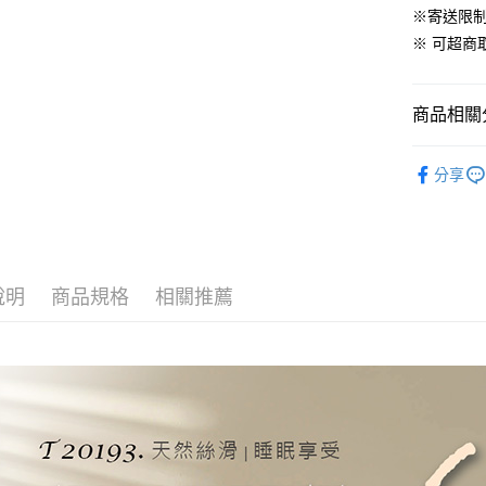
ATM付款
※寄送限
AFTEE
便利好安
※ 可超
１．簡單
２．便利
運送方式
３．安心
商品相關分
全家取貨
【「AFT
免運費
１．於結帳
材質｜天
付」結帳
分享
付款後全
🏖️7月新
２．訂單
３．收到繳
免運費
300織天
／ATM／
※ 請注意
7-11取貨
絡購買商品
先享後付
每筆NT$6
說明
商品規格
相關推薦
※ 交易是
是否繳費成
付款後7-1
付客戶支
每筆NT$6
【注意事
宅配
１．透過由
交易，需
每筆NT$1
求債權轉
２．關於
離島宅配
https://aft