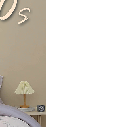
00，滿NT$499(含以上)免運費
年的使用者請事先徵得法定代理人或監護人之同意方可使用
E先享後付」，若未經同意申辦者引起之損失，本公司不負相關責
AFTEE先享後付」時，將依據個別帳號之用戶狀況，依本公司
核予不同之上限額度；若仍有額度不足之情形，本公司將視審查
用戶進行身份認證。
一人註冊多個帳號或使用他人資訊註冊。若發現惡意使用之情
科技股份有限公司將有權停止該用戶之使用額度並採取法律行