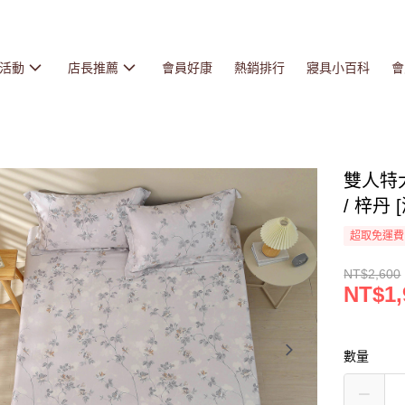
活動
店長推薦
會員好康
熱銷排行
寢具小百科
會
雙人特大
/ 梓丹 
超取免運費
NT$2,600
NT$1,
數量