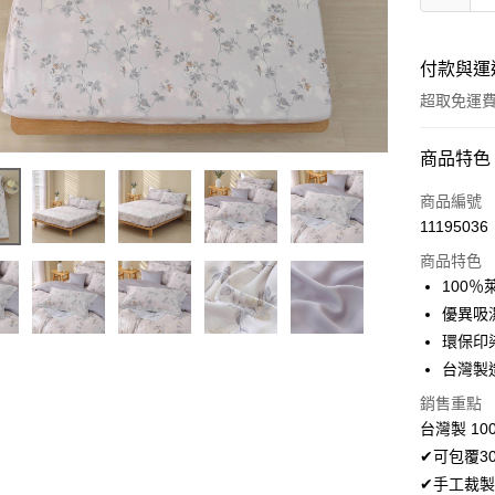
付款與運
超取免運
付款方式
商品特色
信用卡一
商品編號
11195036
超商取貨
商品特色
LINE Pay
100
優異吸
Apple Pay
環保印
悠遊付
台灣製
Google Pa
銷售重點
台灣製 10
AFTEE先
✔可包覆3
相關說明
✔手工裁製
【關於「A