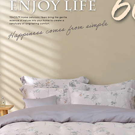
每筆NT$1
３．未成
「AFTE
任。
４．使用「
即時審查
結果請求
５．嚴禁
形，恩沛
動。