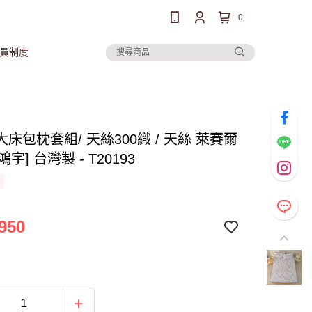
0
員制度
床包枕套組/ 天絲300織 / 天絲 萊賽爾
[鴻宇] 台灣製 - T20193
950