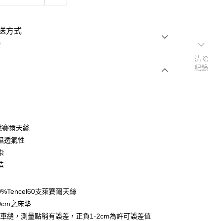
送方式
費
清除
紀錄
次付款
付款
％萊賽爾天絲
濕透氣性
染
造
y
0%Tencel60支萊賽爾天絲
享後付
0cm之床墊
車縫，測量點稍有誤差，正負1-2cm為許可誤差值
FTEE先享後付」】