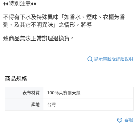
♦♦特別注意♦♦
不得有下水及特殊異味「如香水、煙味、衣櫃芳香
劑、及其它不明異味」之情形，將導
致商品無法正常辦理退換貨。
顯示電腦版詳細說明
商品規格
表布材質
100％萊賽爾天絲
產地
台灣
客服