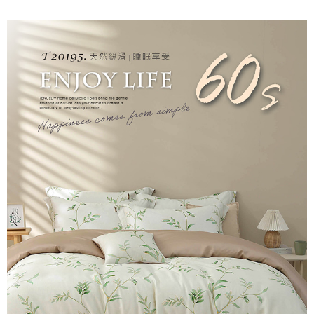
後付繳納相關費用。
付款後7-11取貨
※ 交易是否成功請以「AFTEE先享後付 」之結帳頁面顯示為準，若有關於
是否繳費成功／繳費後需取消欲退款等相關疑問，請聯繫「AFTEE先享後付
每筆NT$60，滿NT$499(含以上)免運費
客戶支援中心」
https://netprotections.freshdesk.com/support/home
宅配
【注意事項】
１．透過由恩沛科技股份有限公司提供之「AFTEE先享後付」服務完成之交
每筆NT$100，滿NT$499(含以上)免運費
易，需依本服務之必要範圍內提供個人資料，並將交易相關給付款項請求債
權轉讓予恩沛科技股份有限公司。
離島宅配
２．關於個人資料處理事宜，請瀏覽以下網址：
每筆NT$100，滿NT$499(含以上)免運費
https://aftee.tw/terms/#terms3
３．未成年的使用者請事先徵得法定代理人或監護人之同意方可使用
「AFTEE先享後付」，若未經同意申辦者引起之損失，本公司不負相關責
任。
４．使用「AFTEE先享後付」時，將依據個別帳號之用戶狀況，依本公司即
時審查核予不同之上限額度；若仍有額度不足之情形，本公司將視審查結果
請求用戶進行身份認證。
５．嚴禁一人註冊多個帳號或使用他人資訊註冊。若發現惡意使用之情形，
恩沛科技股份有限公司將有權停止該用戶之使用額度並採取法律行動。