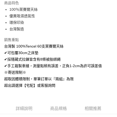
商品特色
Apple Pay
100％萊賽爾天絲
優異吸濕透氣性
悠遊付
環保印染
Google Pay
台灣製造
AFTEE先享後付
銷售重點
相關說明
台灣製 100%Tencel 60支萊賽爾天絲
【關於「AFTEE先享後付」】
✔可包覆30cm之床墊
ATM付款
AFTEE先享後付是「在收到商品之後才付款」的支付方式。 讓您購物簡單
便利好安心！
✔採隱藏式拉鍊皆含有8條被胎綁繩
１．簡單：不需註冊會員、不需綁卡、不需儲值。
✔手工裁製車縫，測量點稍有誤差，正負1-2cm為許可誤差值
運送方式
２．便利：只要手機號碼，簡訊認證，即可結帳。
※寄送限制※
３．安心：先確認商品／服務後，再付款。
全家取貨付款
超取因體積限制，單筆訂單以『兩組』為限
免運費
【「AFTEE先享後付」結帳流程】
超出請選擇【宅配】或客服詢問
１．於結帳方式選擇「AFTEE先享後付」後，將跳轉至「AFTEE先享後付」
付款後全家取貨
結帳頁面，進行簡訊認證並確認金額後，即可完成結帳。
２．訂單成立數日內，您將收到繳費通知簡訊。
免運費
３．收到繳費通知簡訊後14天內，點擊此簡訊中的連結，可透過四大超商／
ATM／網路銀行／等多元方式進行付款，方視為交易完成。
7-11取貨付款
詳細說明
商品規格
相關推薦
※ 請注意：結帳手續完成當下不需立刻繳費，但若您需要取消訂單，請聯絡
每筆NT$60，滿NT$499(含以上)免運費
購買商品的店家。未經商家同意取消之訂單仍視為有效，需透過AFTEE先享