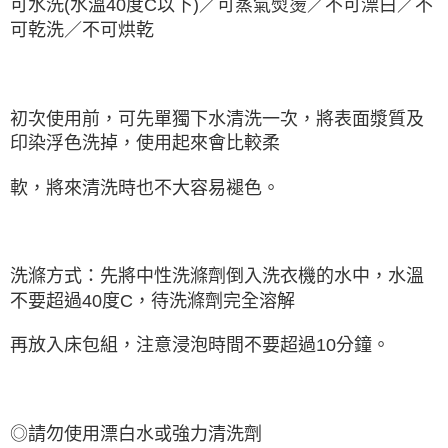
可水洗(水溫40度C以下)／可蒸氣熨燙／不可漂白／不
可乾洗／不可烘乾
初次使用前，可先單獨下水清洗一次，將表面漿質及
印染浮色洗掉，使用起來會比較柔
軟，將來清洗時也不大容易褪色。
洗滌方式：先將中性洗滌劑倒入洗衣機的水中，水溫
不要超過40度C，待洗滌劑完全溶解
再放入床包組，注意浸泡時間不要超過10分鐘。
◎請勿使用漂白水或強力清洗劑