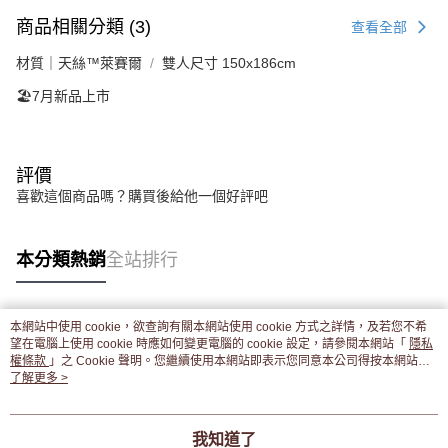
商品相關分類 (3)
查看全部
材質｜天絲™萊賽爾
雙人尺寸 150x186cm
🏖️7月新品上市
評價
喜歡這個商品嗎？購買後給他一個好評吧
本分類熱銷
全站排行
本網站中使用 cookie，欲查詢有關本網站使用 cookie 方式之詳情，及若您不希
熱門標籤
望在電腦上使用 cookie 時應如何變更電腦的 cookie 設定，請參閱本網站「
隱私
權條款
」之 Cookie 聲明。您繼續使用本網站即表示您同意本公司得按本網站使
用條款之 Cookie 聲明使用 cookie。
了解更多 >
我知道了