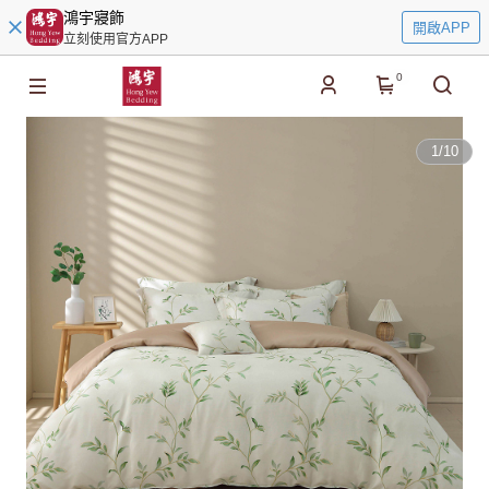
鴻宇寢飾
開啟APP
立刻使用官方APP
0
1
/
10