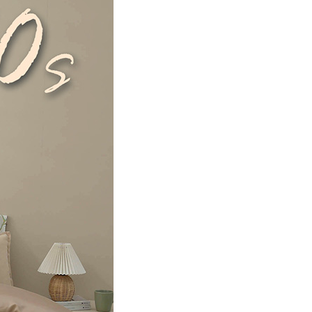
00，滿NT$499(含以上)免運費
年的使用者請事先徵得法定代理人或監護人之同意方可使用
E先享後付」，若未經同意申辦者引起之損失，本公司不負相關責
AFTEE先享後付」時，將依據個別帳號之用戶狀況，依本公司
核予不同之上限額度；若仍有額度不足之情形，本公司將視審查
用戶進行身份認證。
一人註冊多個帳號或使用他人資訊註冊。若發現惡意使用之情
科技股份有限公司將有權停止該用戶之使用額度並採取法律行