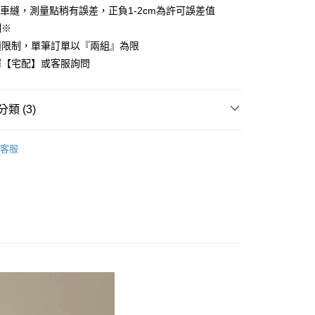
車縫，測量點稍有誤差，正負1-2cm為許可誤差值
先享後付是「在收到商品之後才付款」的支付方式。 讓您購物簡單
心！
制※
：不需註冊會員、不需綁卡、不需儲值。
積限制，單筆訂單以『兩組』為限
：只要手機號碼，簡訊認證，即可結帳。
：先確認商品／服務後，再付款。
擇【宅配】或客服詢問
付款
EE先享後付」結帳流程】
方式選擇「AFTEE先享後付」後，將跳轉至「AFTEE先享後
類 (3)
頁面，進行簡訊認證並確認金額後，即可完成結帳。
家取貨
成立數日內，您將收到繳費通知簡訊。
絲™萊賽爾
加大尺寸 180x186cm
費通知簡訊後14天內，點擊此簡訊中的連結，可透過四大超商
客服
網路銀行／等多元方式進行付款，方視為交易完成。
品上市
：結帳手續完成當下不需立刻繳費，但若您需要取消訂單，請聯
付款
的店家。未經商家同意取消之訂單仍視為有效，需透過AFTEE
絲™萊賽爾床組【75折】
繳納相關費用。
0，滿NT$499(含以上)免運費
否成功請以「AFTEE先享後付 」之結帳頁面顯示為準，若有關於
功／繳費後需取消欲退款等相關疑問，請聯繫「AFTEE先享後
1取貨
援中心」
https://netprotections.freshdesk.com/support/home
0，滿NT$499(含以上)免運費
項】
恩沛科技股份有限公司提供之「AFTEE先享後付」服務完成之
依本服務之必要範圍內提供個人資料，並將交易相關給付款項請
00，滿NT$499(含以上)免運費
讓予恩沛科技股份有限公司。
個人資料處理事宜，請瀏覽以下網址：
ee.tw/terms/#terms3