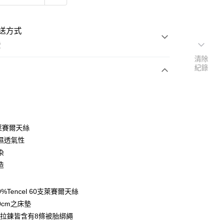
送方式
費
清除
紀錄
次付款
付款
％萊賽爾天絲
濕透氣性
染
造
y
0%Tencel 60支萊賽爾天絲
享後付
0cm之床墊
拉鍊皆含有8條被胎綁繩
FTEE先享後付」】