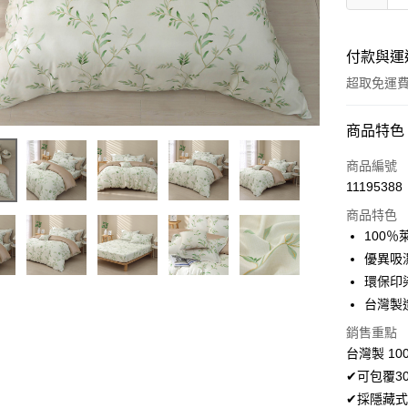
付款與運
超取免運
付款方式
商品特色
信用卡一
商品編號
11195388
超商取貨
商品特色
LINE Pay
100
優異吸
Apple Pay
環保印
悠遊付
台灣製
Google Pa
銷售重點
台灣製 10
AFTEE先
✔可包覆3
相關說明
✔採隱藏式
【關於「A