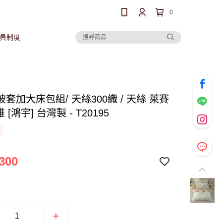
0
員制度
套加大床包組/ 天絲300織 / 天絲 萊賽
雅 [鴻宇] 台灣製 - T20195
300