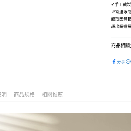
ATM付款
✔手工裁製
AFTEE
便利好安
※寄送限
１．簡單
超取因體
２．便利
運送方式
３．安心
超出請選
全家取貨
【「AFT
免運費
１．於結帳
商品相關分
付」結帳
付款後全
２．訂單
材質｜天
３．收到繳
免運費
分享
／ATM／
🏖️7月新
※ 請注意
7-11取貨
絡購買商品
300織天
先享後付
每筆NT$6
※ 交易是
是否繳費成
付款後7-1
付客戶支
說明
商品規格
相關推薦
每筆NT$6
【注意事
宅配
１．透過由
交易，需
每筆NT$1
求債權轉
２．關於
離島宅配
https://aft