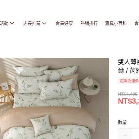
活動
店長推薦
會員好康
熱銷排行
寢具小百科
會
雙人薄被
爾 / 芮
超取免運費
NT$4,400
NT$3,
數量