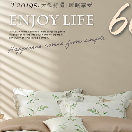
每筆NT$1
３．未成
「AFTE
任。
４．使用「
即時審查
結果請求
５．嚴禁
形，恩沛
動。