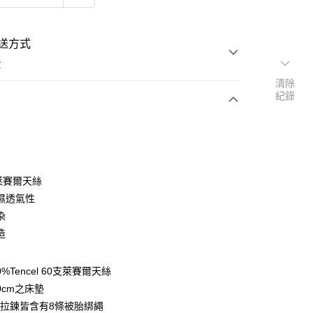
送方式
費
清除
紀錄
次付款
付款
％萊賽爾天絲
濕透氣性
染
造
y
0%Tencel 60支萊賽爾天絲
享後付
0cm之床墊
拉鍊皆含有8條被胎綁繩
FTEE先享後付」】