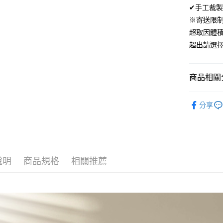
ATM付款
✔手工裁製
AFTEE
便利好安
※寄送限
１．簡單
超取因體
２．便利
運送方式
３．安心
超出請選
全家取貨
【「AFT
免運費
１．於結帳
商品相關分
付」結帳
付款後全
２．訂單
材質｜天
３．收到繳
免運費
分享
／ATM／
🏖️7月新
※ 請注意
7-11取貨
絡購買商品
300織天
先享後付
每筆NT$6
※ 交易是
是否繳費成
付款後7-1
付客戶支
說明
商品規格
相關推薦
每筆NT$6
【注意事
宅配
１．透過由
交易，需
每筆NT$1
求債權轉
２．關於
離島宅配
https://aft