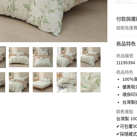
付款與運
超取免運
付款方式
商品特色
信用卡一
商品編號
11195394
超商取貨
商品特色
LINE Pay
100
優異吸
Apple Pay
環保印
悠遊付
台灣製
Google Pa
銷售重點
台灣製 10
AFTEE先
✔可包覆3
相關說明
✔採隱藏式
【關於「A