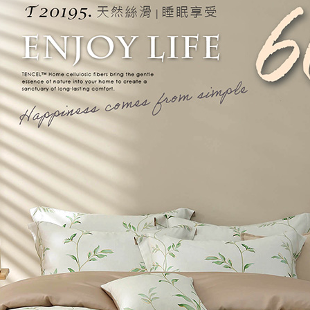
每筆NT$1
３．未成
「AFTE
任。
４．使用「
即時審查
結果請求
５．嚴禁
形，恩沛
動。