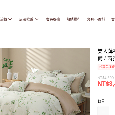
活動
店長推薦
會員好康
熱銷排行
寢具小百科
會
雙人薄被
爾 / 芮
超取免運費
NT$4,600
NT$3,
數量