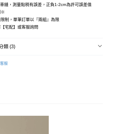
車縫，測量點稍有誤差，正負1-2cm為許可誤差值
先享後付是「在收到商品之後才付款」的支付方式。 讓您購物簡單
心！
制※
：不需註冊會員、不需綁卡、不需儲值。
積限制，單筆訂單以『兩組』為限
：只要手機號碼，簡訊認證，即可結帳。
：先確認商品／服務後，再付款。
擇【宅配】或客服詢問
付款
EE先享後付」結帳流程】
方式選擇「AFTEE先享後付」後，將跳轉至「AFTEE先享後
類 (3)
頁面，進行簡訊認證並確認金額後，即可完成結帳。
家取貨
成立數日內，您將收到繳費通知簡訊。
絲™萊賽爾
特大尺寸 180x210cm
費通知簡訊後14天內，點擊此簡訊中的連結，可透過四大超商
客服
網路銀行／等多元方式進行付款，方視為交易完成。
品上市
：結帳手續完成當下不需立刻繳費，但若您需要取消訂單，請聯
付款
的店家。未經商家同意取消之訂單仍視為有效，需透過AFTEE
絲™萊賽爾床組【75折】
繳納相關費用。
0，滿NT$499(含以上)免運費
否成功請以「AFTEE先享後付 」之結帳頁面顯示為準，若有關於
功／繳費後需取消欲退款等相關疑問，請聯繫「AFTEE先享後
1取貨
援中心」
https://netprotections.freshdesk.com/support/home
0，滿NT$499(含以上)免運費
項】
恩沛科技股份有限公司提供之「AFTEE先享後付」服務完成之
依本服務之必要範圍內提供個人資料，並將交易相關給付款項請
00，滿NT$499(含以上)免運費
讓予恩沛科技股份有限公司。
個人資料處理事宜，請瀏覽以下網址：
ee.tw/terms/#terms3