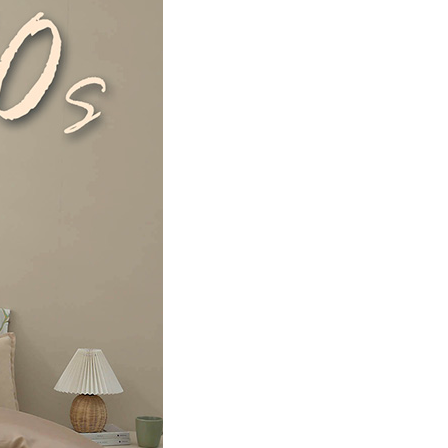
00，滿NT$499(含以上)免運費
年的使用者請事先徵得法定代理人或監護人之同意方可使用
E先享後付」，若未經同意申辦者引起之損失，本公司不負相關責
AFTEE先享後付」時，將依據個別帳號之用戶狀況，依本公司
核予不同之上限額度；若仍有額度不足之情形，本公司將視審查
用戶進行身份認證。
一人註冊多個帳號或使用他人資訊註冊。若發現惡意使用之情
科技股份有限公司將有權停止該用戶之使用額度並採取法律行