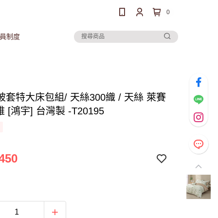
0
員制度
套特大床包組/ 天絲300織 / 天絲 萊賽
雅 [鴻宇] 台灣製 -T20195
450