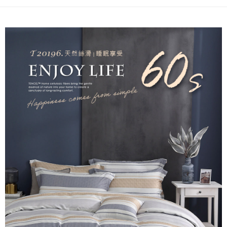
後付繳納相關費用。
付款後7-11取貨
※ 交易是否成功請以「AFTEE先享後付 」之結帳頁面顯示為準，若有關於
是否繳費成功／繳費後需取消欲退款等相關疑問，請聯繫「AFTEE先享後付
每筆NT$60，滿NT$499(含以上)免運費
客戶支援中心」
https://netprotections.freshdesk.com/support/home
宅配
【注意事項】
１．透過由恩沛科技股份有限公司提供之「AFTEE先享後付」服務完成之交
每筆NT$100，滿NT$499(含以上)免運費
易，需依本服務之必要範圍內提供個人資料，並將交易相關給付款項請求債
權轉讓予恩沛科技股份有限公司。
離島宅配
２．關於個人資料處理事宜，請瀏覽以下網址：
每筆NT$100，滿NT$499(含以上)免運費
https://aftee.tw/terms/#terms3
３．未成年的使用者請事先徵得法定代理人或監護人之同意方可使用
「AFTEE先享後付」，若未經同意申辦者引起之損失，本公司不負相關責
任。
４．使用「AFTEE先享後付」時，將依據個別帳號之用戶狀況，依本公司即
時審查核予不同之上限額度；若仍有額度不足之情形，本公司將視審查結果
請求用戶進行身份認證。
５．嚴禁一人註冊多個帳號或使用他人資訊註冊。若發現惡意使用之情形，
恩沛科技股份有限公司將有權停止該用戶之使用額度並採取法律行動。