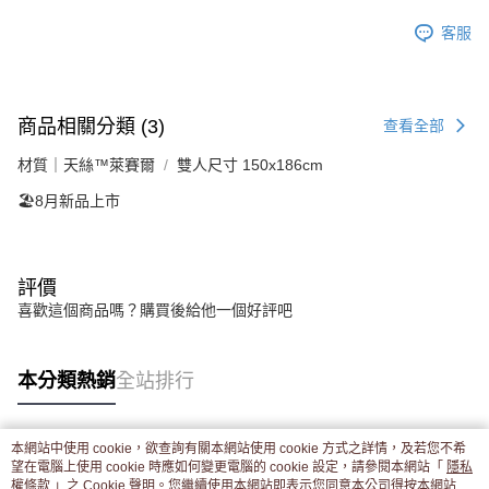
客服
商品相關分類 (3)
查看全部
材質｜天絲™萊賽爾
雙人尺寸 150x186cm
🏖️8月新品上市
評價
喜歡這個商品嗎？購買後給他一個好評吧
本分類熱銷
全站排行
本網站中使用 cookie，欲查詢有關本網站使用 cookie 方式之詳情，及若您不希
熱門標籤
望在電腦上使用 cookie 時應如何變更電腦的 cookie 設定，請參閱本網站「
隱私
權條款
」之 Cookie 聲明。您繼續使用本網站即表示您同意本公司得按本網站使