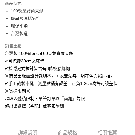
商品特色
Apple Pay
100％萊賽爾天絲
優異吸濕透氣性
悠遊付
環保印染
Google Pay
台灣製造
AFTEE先享後付
銷售重點
相關說明
台灣製 100%Tencel 60支萊賽爾天絲
【關於「AFTEE先享後付」】
✔可包覆30cm之床墊
ATM付款
AFTEE先享後付是「在收到商品之後才付款」的支付方式。 讓您購物簡單
便利好安心！
✔採隱藏式拉鍊皆含有8條被胎綁繩
１．簡單：不需註冊會員、不需綁卡、不需儲值。
※商品因版面設計裁切不同，故無法每一組花色與照片相同
運送方式
２．便利：只要手機號碼，簡訊認證，即可結帳。
✔手工裁製車縫，測量點稍有誤差，正負1-2cm為許可誤差值
３．安心：先確認商品／服務後，再付款。
全家取貨付款
※寄送限制※
免運費
【「AFTEE先享後付」結帳流程】
超取因體積限制，單筆訂單以『兩組』為限
１．於結帳方式選擇「AFTEE先享後付」後，將跳轉至「AFTEE先享後付」
付款後全家取貨
超出請選擇【宅配】或客服詢問
結帳頁面，進行簡訊認證並確認金額後，即可完成結帳。
２．訂單成立數日內，您將收到繳費通知簡訊。
免運費
３．收到繳費通知簡訊後14天內，點擊此簡訊中的連結，可透過四大超商／
ATM／網路銀行／等多元方式進行付款，方視為交易完成。
7-11取貨付款
※ 請注意：結帳手續完成當下不需立刻繳費，但若您需要取消訂單，請聯絡
詳細說明
商品規格
相關推薦
每筆NT$60，滿NT$499(含以上)免運費
購買商品的店家。未經商家同意取消之訂單仍視為有效，需透過AFTEE先享