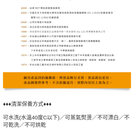
♦♦♦清潔保養方式♦♦♦
可水洗(水溫40度C以下)／可蒸氣熨燙／不可漂白／不
可乾洗／不可烘乾