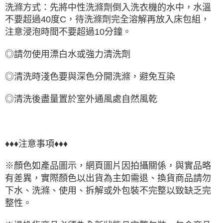
洗滌方式：先將中性洗滌劑倒入洗衣機的水中，水溫
不要超過40度C，待洗滌劑完全溶解再放入床包組，
注意浸泡時間不要超過10分鐘。
◎請勿使用漂白水或強力清洗劑
◎清洗時淺色要與深色分開洗滌，避免互染
◎清洗後盡量置於室外通風處自然風乾
♦♦♦注意事項♦♦♦
※顏色如產品圖示，網頁圖片因拍攝關係，與實品略
有差異，實際顏色以出貨為主如需退、換貨商品請勿
下水、洗滌、使用、拆解或外包裝不完整以致缺乏完
整性。