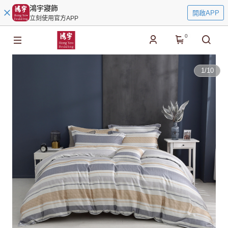
鴻宇寢飾
開啟APP
立刻使用官方APP
0
1
/
10