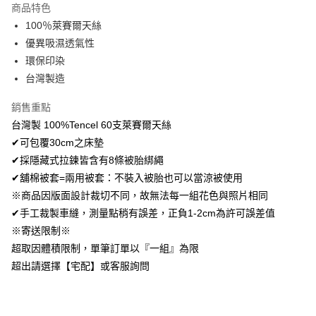
商品特色
Apple Pay
100％萊賽爾天絲
優異吸濕透氣性
悠遊付
環保印染
Google Pay
台灣製造
AFTEE先享後付
銷售重點
相關說明
台灣製 100%Tencel 60支萊賽爾天絲
【關於「AFTEE先享後付」】
✔可包覆30cm之床墊
ATM付款
AFTEE先享後付是「在收到商品之後才付款」的支付方式。 讓您購物簡單
便利好安心！
✔採隱藏式拉鍊皆含有8條被胎綁繩
１．簡單：不需註冊會員、不需綁卡、不需儲值。
✔舖棉被套=兩用被套：不裝入被胎也可以當涼被使用
運送方式
２．便利：只要手機號碼，簡訊認證，即可結帳。
※商品因版面設計裁切不同，故無法每一組花色與照片相同
３．安心：先確認商品／服務後，再付款。
全家取貨付款
✔手工裁製車縫，測量點稍有誤差，正負1-2cm為許可誤差值
免運費
【「AFTEE先享後付」結帳流程】
※寄送限制※
１．於結帳方式選擇「AFTEE先享後付」後，將跳轉至「AFTEE先享後付」
付款後全家取貨
超取因體積限制，單筆訂單以『一組』為限
結帳頁面，進行簡訊認證並確認金額後，即可完成結帳。
２．訂單成立數日內，您將收到繳費通知簡訊。
免運費
超出請選擇【宅配】或客服詢問
３．收到繳費通知簡訊後14天內，點擊此簡訊中的連結，可透過四大超商／
ATM／網路銀行／等多元方式進行付款，方視為交易完成。
7-11取貨付款
※ 請注意：結帳手續完成當下不需立刻繳費，但若您需要取消訂單，請聯絡
每筆NT$60，滿NT$499(含以上)免運費
購買商品的店家。未經商家同意取消之訂單仍視為有效，需透過AFTEE先享