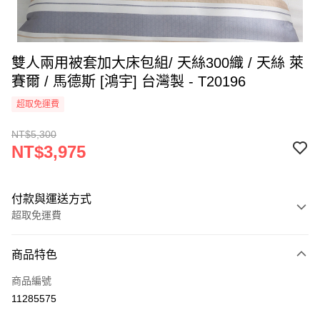
雙人兩用被套加大床包組/ 天絲300織 / 天絲 萊
賽爾 / 馬德斯 [鴻宇] 台灣製 - T20196
超取免運費
NT$5,300
NT$3,975
付款與運送方式
超取免運費
付款方式
商品特色
信用卡一次付款
商品編號
超商取貨付款
11285575
LINE Pay