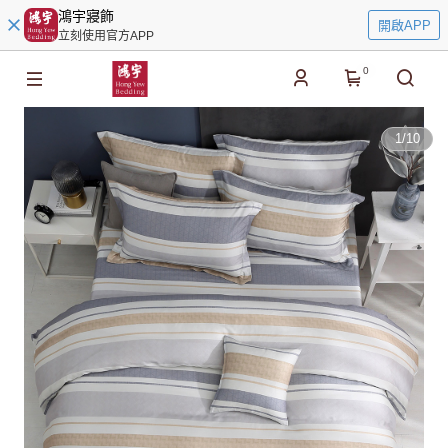
鴻宇寢飾
開啟APP
立刻使用官方APP
0
1
/
10