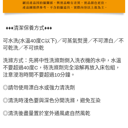
♦♦♦清潔保養方式♦♦♦
可水洗(水溫40度C以下)／可蒸氣熨燙／不可漂白／不
可乾洗／不可烘乾
洗滌方式：先將中性洗滌劑倒入洗衣機的水中，水溫
不要超過40度C，待洗滌劑完全溶解再放入床包組，
注意浸泡時間不要超過10分鐘。
◎請勿使用漂白水或強力清洗劑
◎清洗時淺色要與深色分開洗滌，避免互染
◎清洗後盡量置於室外通風處自然風乾