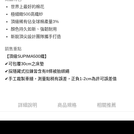
Apple Pay
世界上最好的棉花
極細緻500高織紗
悠遊付
頂級稀有佔全球棉產量3%
Google Pay
顏色持久如新、強韌耐用
新銳頂尖設計團隊攜手打造
AFTEE先享後付
相關說明
銷售重點
【關於「AFTEE先享後付」】
【頂級SUPIMA500織】
ATM付款
AFTEE先享後付是「在收到商品之後才付款」的支付方式。 讓您購物簡單
便利好安心！
✔可包覆30cm之床墊
１．簡單：不需註冊會員、不需綁卡、不需儲值。
✔採隱藏式拉鍊皆含有8條被胎綁繩
運送方式
２．便利：只要手機號碼，簡訊認證，即可結帳。
✔手工裁製車縫，測量點稍有誤差，正負1-2cm為許可誤差值
３．安心：先確認商品／服務後，再付款。
全家取貨付款
免運費
【「AFTEE先享後付」結帳流程】
１．於結帳方式選擇「AFTEE先享後付」後，將跳轉至「AFTEE先享後付」
付款後全家取貨
結帳頁面，進行簡訊認證並確認金額後，即可完成結帳。
詳細說明
商品規格
相關推薦
２．訂單成立數日內，您將收到繳費通知簡訊。
免運費
３．收到繳費通知簡訊後14天內，點擊此簡訊中的連結，可透過四大超商／
ATM／網路銀行／等多元方式進行付款，方視為交易完成。
7-11取貨付款
※ 請注意：結帳手續完成當下不需立刻繳費，但若您需要取消訂單，請聯絡
每筆NT$60，滿NT$499(含以上)免運費
購買商品的店家。未經商家同意取消之訂單仍視為有效，需透過AFTEE先享
後付繳納相關費用。