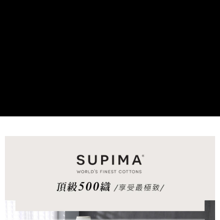
付款後7-11取貨
※ 交易是否成功請以「AFTEE先享後付 」之結帳頁面顯示為準，若有關於
是否繳費成功／繳費後需取消欲退款等相關疑問，請聯繫「AFTEE先享後付
每筆NT$60，滿NT$499(含以上)免運費
客戶支援中心」
https://netprotections.freshdesk.com/support/home
宅配
【注意事項】
１．透過由恩沛科技股份有限公司提供之「AFTEE先享後付」服務完成之交
每筆NT$100，滿NT$499(含以上)免運費
易，需依本服務之必要範圍內提供個人資料，並將交易相關給付款項請求債
權轉讓予恩沛科技股份有限公司。
離島宅配
２．關於個人資料處理事宜，請瀏覽以下網址：
每筆NT$100，滿NT$499(含以上)免運費
https://aftee.tw/terms/#terms3
３．未成年的使用者請事先徵得法定代理人或監護人之同意方可使用
「AFTEE先享後付」，若未經同意申辦者引起之損失，本公司不負相關責
任。
４．使用「AFTEE先享後付」時，將依據個別帳號之用戶狀況，依本公司即
時審查核予不同之上限額度；若仍有額度不足之情形，本公司將視審查結果
請求用戶進行身份認證。
５．嚴禁一人註冊多個帳號或使用他人資訊註冊。若發現惡意使用之情形，
恩沛科技股份有限公司將有權停止該用戶之使用額度並採取法律行動。