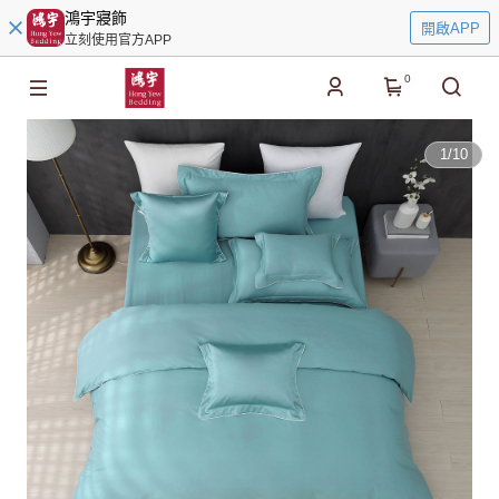
鴻宇寢飾
開啟APP
立刻使用官方APP
0
1
/
10