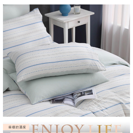
付款後7-11取貨
※ 交易是否成功請以「AFTEE先享後付 」之結帳頁面顯示為準，若有關於
是否繳費成功／繳費後需取消欲退款等相關疑問，請聯繫「AFTEE先享後付
每筆NT$60，滿NT$499(含以上)免運費
客戶支援中心」
https://netprotections.freshdesk.com/support/home
宅配
【注意事項】
１．透過由恩沛科技股份有限公司提供之「AFTEE先享後付」服務完成之交
每筆NT$100，滿NT$499(含以上)免運費
易，需依本服務之必要範圍內提供個人資料，並將交易相關給付款項請求債
權轉讓予恩沛科技股份有限公司。
離島宅配
２．關於個人資料處理事宜，請瀏覽以下網址：
每筆NT$100，滿NT$499(含以上)免運費
https://aftee.tw/terms/#terms3
３．未成年的使用者請事先徵得法定代理人或監護人之同意方可使用
「AFTEE先享後付」，若未經同意申辦者引起之損失，本公司不負相關責
任。
４．使用「AFTEE先享後付」時，將依據個別帳號之用戶狀況，依本公司即
時審查核予不同之上限額度；若仍有額度不足之情形，本公司將視審查結果
請求用戶進行身份認證。
５．嚴禁一人註冊多個帳號或使用他人資訊註冊。若發現惡意使用之情形，
恩沛科技股份有限公司將有權停止該用戶之使用額度並採取法律行動。