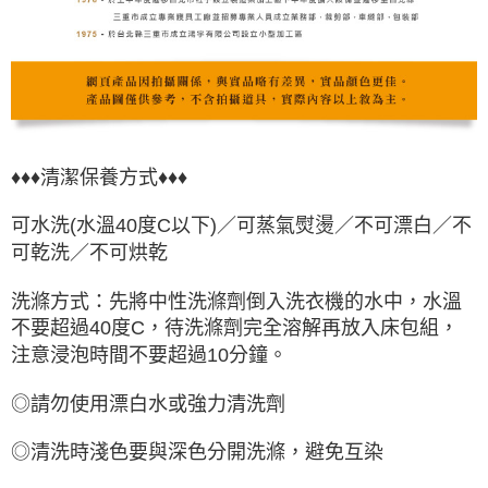
♦♦♦清潔保養方式♦♦♦
可水洗(水溫40度C以下)／可蒸氣熨燙／不可漂白／不
可乾洗／不可烘乾
洗滌方式：先將中性洗滌劑倒入洗衣機的水中，水溫
不要超過40度C，待洗滌劑完全溶解再放入床包組，
注意浸泡時間不要超過10分鐘。
◎請勿使用漂白水或強力清洗劑
◎清洗時淺色要與深色分開洗滌，避免互染