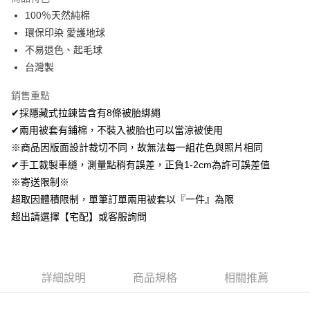
Apple Pay
100％天然純棉
環保印染 愛護地球
悠遊付
不易退色、起毛球
Google Pay
台灣製
AFTEE先享後付
銷售重點
相關說明
✔採隱藏式拉鍊皆含有8條被胎綁繩
【關於「AFTEE先享後付」】
✔兩用被套有鋪棉，不裝入被胎也可以當涼被使用
ATM付款
AFTEE先享後付是「在收到商品之後才付款」的支付方式。 讓您購物簡單
便利好安心！
※商品因版面設計裁切不同，故無法每一組花色與照片相同
１．簡單：不需註冊會員、不需綁卡、不需儲值。
✔手工裁製車縫，測量點稍有誤差，正負1-2cm為許可誤差值
運送方式
２．便利：只要手機號碼，簡訊認證，即可結帳。
※寄送限制※
３．安心：先確認商品／服務後，再付款。
全家取貨付款
超取因體積限制，單筆訂單兩用被套以『一件』為限
免運費
【「AFTEE先享後付」結帳流程】
超出請選擇【宅配】或客服詢問
１．於結帳方式選擇「AFTEE先享後付」後，將跳轉至「AFTEE先享後付」
付款後全家取貨
結帳頁面，進行簡訊認證並確認金額後，即可完成結帳。
２．訂單成立數日內，您將收到繳費通知簡訊。
免運費
３．收到繳費通知簡訊後14天內，點擊此簡訊中的連結，可透過四大超商／
ATM／網路銀行／等多元方式進行付款，方視為交易完成。
7-11取貨付款
詳細說明
商品規格
相關推薦
※ 請注意：結帳手續完成當下不需立刻繳費，但若您需要取消訂單，請聯絡
每筆NT$60，滿NT$499(含以上)免運費
購買商品的店家。未經商家同意取消之訂單仍視為有效，需透過AFTEE先享
後付繳納相關費用。