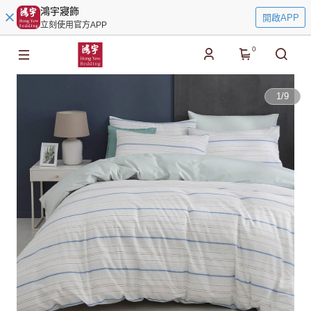
鴻宇寢飾
開啟APP
立刻使用官方APP
0
1
/
9