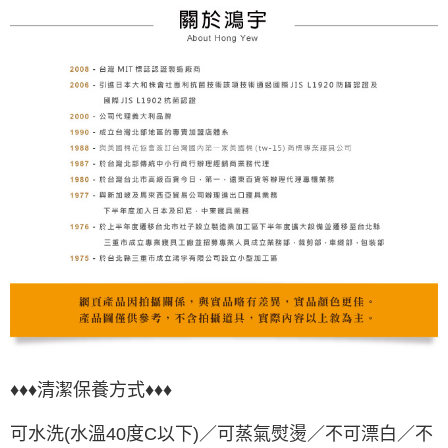
♦♦♦清潔保養方式♦♦♦
可水洗(水溫40度C以下)／可蒸氣熨燙／不可漂白／不