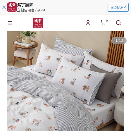
鴻宇寢飾
開啟APP
立刻使用官方APP
0
1
/
10