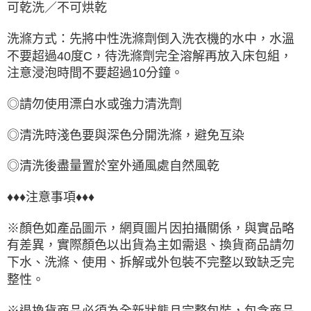
可乾洗／不可烘乾
洗滌方式：先將中性洗滌劑倒入洗衣機的水中，水溫
不要超過40度C，待洗滌劑完全溶解再放入床包組，
注意浸泡時間不要超過10分鐘。
◎請勿使用漂白水或強力清洗劑
◎清洗時淺色要與深色分開洗滌，避免互染
◎清洗後盡量置於室外通風處自然風乾
♦♦♦注意事項♦♦♦
※顏色如產品圖示，網頁圖片因拍攝關係，與實品略
有差異，實際顏色以出貨為主如需退、換貨商品請勿
下水、洗滌、使用、拆解或外包裝不完整以致缺乏完
整性。
※退換貨商品必須為全新狀態且完整包裝，包含商品