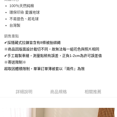
Apple Pay
100％天然純棉
環保印染 愛護地球
悠遊付
不易退色、起毛球
Google Pay
台灣製
AFTEE先享後付
銷售重點
相關說明
✔採隱藏式拉鍊皆含有8條被胎綁繩
【關於「AFTEE先享後付」】
※商品因版面設計裁切不同，故無法每一組花色與照片相同
ATM付款
AFTEE先享後付是「在收到商品之後才付款」的支付方式。 讓您購物簡單
便利好安心！
✔手工裁製車縫，測量點稍有誤差，正負1-2cm為許可誤差值
１．簡單：不需註冊會員、不需綁卡、不需儲值。
※寄送限制※
運送方式
２．便利：只要手機號碼，簡訊認證，即可結帳。
超取因體積限制，單筆訂單薄被套以『兩件』為限
３．安心：先確認商品／服務後，再付款。
全家取貨付款
免運費
【「AFTEE先享後付」結帳流程】
１．於結帳方式選擇「AFTEE先享後付」後，將跳轉至「AFTEE先享後付」
付款後全家取貨
結帳頁面，進行簡訊認證並確認金額後，即可完成結帳。
詳細說明
商品規格
相關推薦
２．訂單成立數日內，您將收到繳費通知簡訊。
免運費
３．收到繳費通知簡訊後14天內，點擊此簡訊中的連結，可透過四大超商／
ATM／網路銀行／等多元方式進行付款，方視為交易完成。
7-11取貨付款
※ 請注意：結帳手續完成當下不需立刻繳費，但若您需要取消訂單，請聯絡
每筆NT$60，滿NT$499(含以上)免運費
購買商品的店家。未經商家同意取消之訂單仍視為有效，需透過AFTEE先享
後付繳納相關費用。