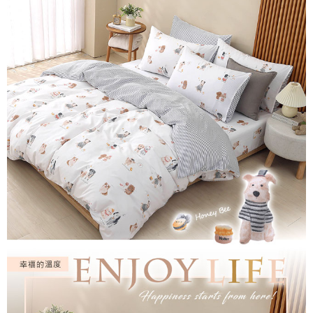
付款後7-11取貨
※ 交易是否成功請以「AFTEE先享後付 」之結帳頁面顯示為準，若有關於
是否繳費成功／繳費後需取消欲退款等相關疑問，請聯繫「AFTEE先享後付
每筆NT$60，滿NT$499(含以上)免運費
客戶支援中心」
https://netprotections.freshdesk.com/support/home
宅配
【注意事項】
１．透過由恩沛科技股份有限公司提供之「AFTEE先享後付」服務完成之交
每筆NT$100，滿NT$499(含以上)免運費
易，需依本服務之必要範圍內提供個人資料，並將交易相關給付款項請求債
權轉讓予恩沛科技股份有限公司。
離島宅配
２．關於個人資料處理事宜，請瀏覽以下網址：
每筆NT$100，滿NT$499(含以上)免運費
https://aftee.tw/terms/#terms3
３．未成年的使用者請事先徵得法定代理人或監護人之同意方可使用
「AFTEE先享後付」，若未經同意申辦者引起之損失，本公司不負相關責
任。
４．使用「AFTEE先享後付」時，將依據個別帳號之用戶狀況，依本公司即
時審查核予不同之上限額度；若仍有額度不足之情形，本公司將視審查結果
請求用戶進行身份認證。
５．嚴禁一人註冊多個帳號或使用他人資訊註冊。若發現惡意使用之情形，
恩沛科技股份有限公司將有權停止該用戶之使用額度並採取法律行動。