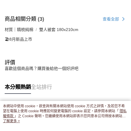
商品相關分類 (3)
查看全部
材質｜精梳純棉
雙人被套 180x210cm
🏖️8月新品上市
評價
喜歡這個商品嗎？購買後給他一個好評吧
本分類熱銷
全站排行
本網站中使用 cookie，欲查詢有關本網站使用 cookie 方式之詳情，及若您不希
熱門標籤
望在電腦上使用 cookie 時應如何變更電腦的 cookie 設定，請參閱本網站「
隱私
權條款
」之 Cookie 聲明。您繼續使用本網站即表示您同意本公司得按本網站使
用條款之 Cookie 聲明使用 cookie。
了解更多 >