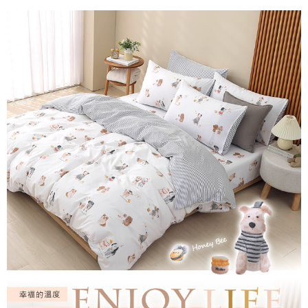
付款後7-11取貨
※ 交易是否成功請以「AFTEE先享後付 」之結帳頁面顯示為準，若有關於
是否繳費成功／繳費後需取消欲退款等相關疑問，請聯繫「AFTEE先享後付
每筆NT$60，滿NT$499(含以上)免運費
客戶支援中心」
https://netprotections.freshdesk.com/support/home
宅配
【注意事項】
１．透過由恩沛科技股份有限公司提供之「AFTEE先享後付」服務完成之交
每筆NT$100，滿NT$499(含以上)免運費
易，需依本服務之必要範圍內提供個人資料，並將交易相關給付款項請求債
權轉讓予恩沛科技股份有限公司。
離島宅配
２．關於個人資料處理事宜，請瀏覽以下網址：
每筆NT$100，滿NT$499(含以上)免運費
https://aftee.tw/terms/#terms3
３．未成年的使用者請事先徵得法定代理人或監護人之同意方可使用
「AFTEE先享後付」，若未經同意申辦者引起之損失，本公司不負相關責
任。
４．使用「AFTEE先享後付」時，將依據個別帳號之用戶狀況，依本公司即
時審查核予不同之上限額度；若仍有額度不足之情形，本公司將視審查結果
請求用戶進行身份認證。
５．嚴禁一人註冊多個帳號或使用他人資訊註冊。若發現惡意使用之情形，
恩沛科技股份有限公司將有權停止該用戶之使用額度並採取法律行動。