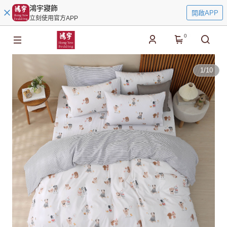
鴻宇寢飾
開啟APP
立刻使用官方APP
0
1
/
10