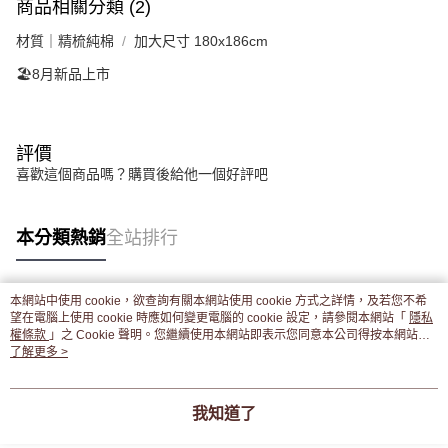
商品相關分類 (2)
材質｜精梳純棉
加大尺寸 180x186cm
🏖️8月新品上市
評價
喜歡這個商品嗎？購買後給他一個好評吧
本分類熱銷
全站排行
本網站中使用 cookie，欲查詢有關本網站使用 cookie 方式之詳情，及若您不希
熱門標籤
望在電腦上使用 cookie 時應如何變更電腦的 cookie 設定，請參閱本網站「
隱私
權條款
」之 Cookie 聲明。您繼續使用本網站即表示您同意本公司得按本網站使
用條款之 Cookie 聲明使用 cookie。
了解更多 >
我知道了