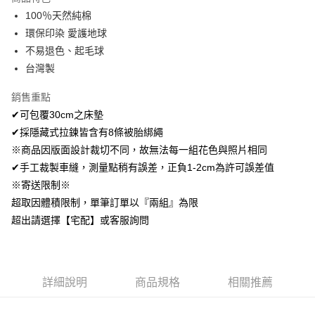
Apple Pay
100％天然純棉
環保印染 愛護地球
悠遊付
不易退色、起毛球
Google Pay
台灣製
AFTEE先享後付
銷售重點
相關說明
✔可包覆30cm之床墊
【關於「AFTEE先享後付」】
✔採隱藏式拉鍊皆含有8條被胎綁繩
ATM付款
AFTEE先享後付是「在收到商品之後才付款」的支付方式。 讓您購物簡單
便利好安心！
※商品因版面設計裁切不同，故無法每一組花色與照片相同
１．簡單：不需註冊會員、不需綁卡、不需儲值。
✔手工裁製車縫，測量點稍有誤差，正負1-2cm為許可誤差值
運送方式
２．便利：只要手機號碼，簡訊認證，即可結帳。
※寄送限制※
３．安心：先確認商品／服務後，再付款。
全家取貨付款
超取因體積限制，單筆訂單以『兩組』為限
免運費
【「AFTEE先享後付」結帳流程】
超出請選擇【宅配】或客服詢問
１．於結帳方式選擇「AFTEE先享後付」後，將跳轉至「AFTEE先享後付」
付款後全家取貨
結帳頁面，進行簡訊認證並確認金額後，即可完成結帳。
２．訂單成立數日內，您將收到繳費通知簡訊。
免運費
３．收到繳費通知簡訊後14天內，點擊此簡訊中的連結，可透過四大超商／
ATM／網路銀行／等多元方式進行付款，方視為交易完成。
7-11取貨付款
詳細說明
商品規格
相關推薦
※ 請注意：結帳手續完成當下不需立刻繳費，但若您需要取消訂單，請聯絡
每筆NT$60，滿NT$499(含以上)免運費
購買商品的店家。未經商家同意取消之訂單仍視為有效，需透過AFTEE先享
後付繳納相關費用。