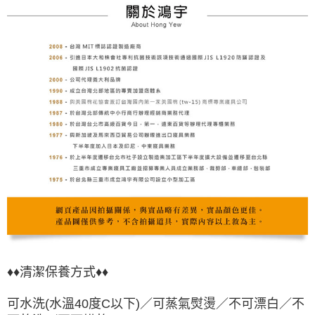
♦♦清潔保養方式♦♦
可水洗(水溫40度C以下)／可蒸氣熨燙／不可漂白／不