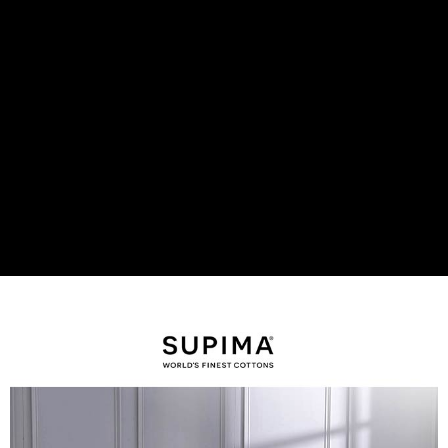
後付繳納相關費用。
付款後7-11取貨
※ 交易是否成功請以「AFTEE先享後付 」之結帳頁面顯示為準，若有關於
是否繳費成功／繳費後需取消欲退款等相關疑問，請聯繫「AFTEE先享後付
每筆NT$60，滿NT$499(含以上)免運費
客戶支援中心」
https://netprotections.freshdesk.com/support/home
宅配
【注意事項】
１．透過由恩沛科技股份有限公司提供之「AFTEE先享後付」服務完成之交
每筆NT$100，滿NT$499(含以上)免運費
易，需依本服務之必要範圍內提供個人資料，並將交易相關給付款項請求債
權轉讓予恩沛科技股份有限公司。
離島宅配
２．關於個人資料處理事宜，請瀏覽以下網址：
每筆NT$100，滿NT$499(含以上)免運費
https://aftee.tw/terms/#terms3
３．未成年的使用者請事先徵得法定代理人或監護人之同意方可使用
「AFTEE先享後付」，若未經同意申辦者引起之損失，本公司不負相關責
任。
４．使用「AFTEE先享後付」時，將依據個別帳號之用戶狀況，依本公司即
時審查核予不同之上限額度；若仍有額度不足之情形，本公司將視審查結果
請求用戶進行身份認證。
５．嚴禁一人註冊多個帳號或使用他人資訊註冊。若發現惡意使用之情形，
恩沛科技股份有限公司將有權停止該用戶之使用額度並採取法律行動。