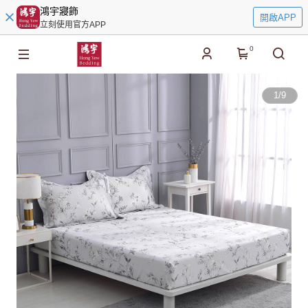
鴻宇寢飾
開啟APP
立刻使用官方APP
0
1
/
9