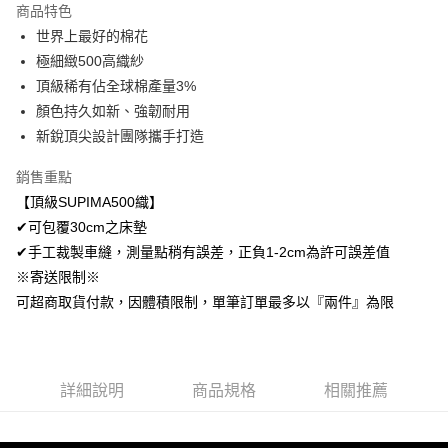
商品特色
Apple Pay
世界上最好的棉花
極細緻500高織紗
悠遊付
頂級稀有佔全球棉產量3%
Google Pay
顏色持久如新、強韌耐用
新銳頂尖設計團隊攜手打造
AFTEE先享後付
相關說明
銷售重點
【關於「AFTEE先享後付」】
【頂級SUPIMA500織】
ATM付款
AFTEE先享後付是「在收到商品之後才付款」的支付方式。 讓您購物簡單
便利好安心！
✔可包覆30cm之床墊
１．簡單：不需註冊會員、不需綁卡、不需儲值。
✔手工裁製車縫，測量點稍有誤差，正負1-2cm為許可誤差值
運送方式
２．便利：只要手機號碼，簡訊認證，即可結帳。
※寄送限制※
３．安心：先確認商品／服務後，再付款。
全家取貨付款
可超商取貨付款，因體積限制，單筆訂單最多以『兩件』為限
免運費
【「AFTEE先享後付」結帳流程】
１．於結帳方式選擇「AFTEE先享後付」後，將跳轉至「AFTEE先享後付」
付款後全家取貨
結帳頁面，進行簡訊認證並確認金額後，即可完成結帳。
２．訂單成立數日內，您將收到繳費通知簡訊。
免運費
３．收到繳費通知簡訊後14天內，點擊此簡訊中的連結，可透過四大超商／
詳細說明
商品規格
相關推薦
ATM／網路銀行／等多元方式進行付款，方視為交易完成。
7-11取貨付款
※ 請注意：結帳手續完成當下不需立刻繳費，但若您需要取消訂單，請聯絡
每筆NT$60，滿NT$499(含以上)免運費
購買商品的店家。未經商家同意取消之訂單仍視為有效，需透過AFTEE先享