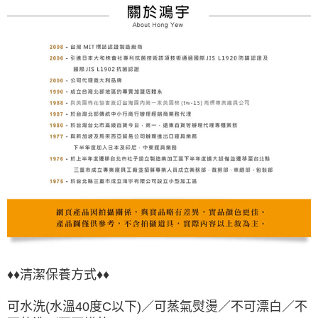
♦♦清潔保養方式♦♦
可水洗(水溫40度C以下)／可蒸氣熨燙／不可漂白／不