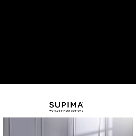
後付繳納相關費用。
付款後7-11取貨
※ 交易是否成功請以「AFTEE先享後付 」之結帳頁面顯示為準，若有關於
是否繳費成功／繳費後需取消欲退款等相關疑問，請聯繫「AFTEE先享後付
每筆NT$60，滿NT$499(含以上)免運費
客戶支援中心」
https://netprotections.freshdesk.com/support/home
宅配
【注意事項】
１．透過由恩沛科技股份有限公司提供之「AFTEE先享後付」服務完成之交
每筆NT$100，滿NT$499(含以上)免運費
易，需依本服務之必要範圍內提供個人資料，並將交易相關給付款項請求債
權轉讓予恩沛科技股份有限公司。
離島宅配
２．關於個人資料處理事宜，請瀏覽以下網址：
每筆NT$100，滿NT$499(含以上)免運費
https://aftee.tw/terms/#terms3
３．未成年的使用者請事先徵得法定代理人或監護人之同意方可使用
「AFTEE先享後付」，若未經同意申辦者引起之損失，本公司不負相關責
任。
４．使用「AFTEE先享後付」時，將依據個別帳號之用戶狀況，依本公司即
時審查核予不同之上限額度；若仍有額度不足之情形，本公司將視審查結果
請求用戶進行身份認證。
５．嚴禁一人註冊多個帳號或使用他人資訊註冊。若發現惡意使用之情形，
恩沛科技股份有限公司將有權停止該用戶之使用額度並採取法律行動。