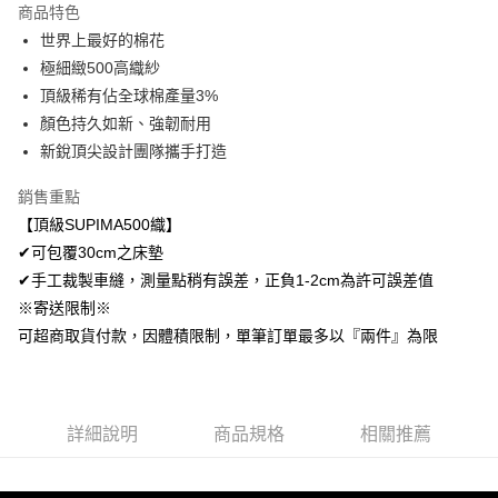
商品特色
Apple Pay
世界上最好的棉花
極細緻500高織紗
悠遊付
頂級稀有佔全球棉產量3%
Google Pay
顏色持久如新、強韌耐用
新銳頂尖設計團隊攜手打造
AFTEE先享後付
相關說明
銷售重點
【關於「AFTEE先享後付」】
【頂級SUPIMA500織】
ATM付款
AFTEE先享後付是「在收到商品之後才付款」的支付方式。 讓您購物簡單
便利好安心！
✔可包覆30cm之床墊
１．簡單：不需註冊會員、不需綁卡、不需儲值。
✔手工裁製車縫，測量點稍有誤差，正負1-2cm為許可誤差值
運送方式
２．便利：只要手機號碼，簡訊認證，即可結帳。
※寄送限制※
３．安心：先確認商品／服務後，再付款。
全家取貨付款
可超商取貨付款，因體積限制，單筆訂單最多以『兩件』為限
免運費
【「AFTEE先享後付」結帳流程】
１．於結帳方式選擇「AFTEE先享後付」後，將跳轉至「AFTEE先享後付」
付款後全家取貨
結帳頁面，進行簡訊認證並確認金額後，即可完成結帳。
２．訂單成立數日內，您將收到繳費通知簡訊。
免運費
３．收到繳費通知簡訊後14天內，點擊此簡訊中的連結，可透過四大超商／
詳細說明
商品規格
相關推薦
ATM／網路銀行／等多元方式進行付款，方視為交易完成。
7-11取貨付款
※ 請注意：結帳手續完成當下不需立刻繳費，但若您需要取消訂單，請聯絡
每筆NT$60，滿NT$499(含以上)免運費
購買商品的店家。未經商家同意取消之訂單仍視為有效，需透過AFTEE先享