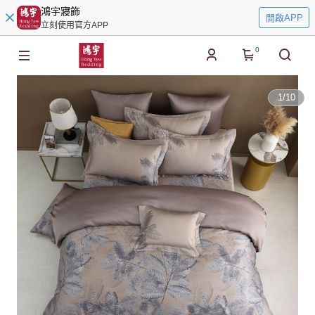
鴻宇寢飾
開啟APP
立刻使用官方APP
0
1
/
10