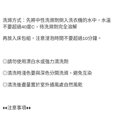
洗滌方式：先將中性洗滌劑倒入洗衣機的水中，水溫
不要超過40度C，待洗滌劑完全溶解
再放入床包組，注意浸泡時間不要超過10分鐘。
◎請勿使用漂白水或強力清洗劑
◎清洗時淺色要與深色分開洗滌，避免互染
◎清洗後盡量置於室外通風處自然風乾
♦♦注意事項♦♦