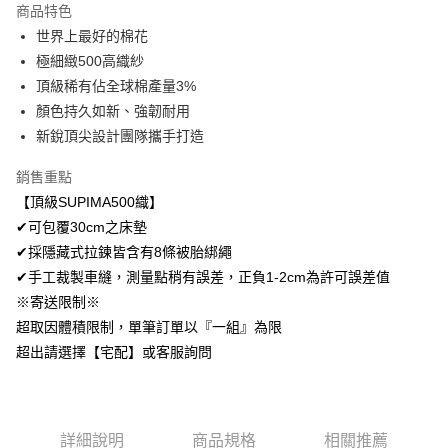
商品特色
Apple Pay
世界上最好的棉花
極細緻500高織紗
悠遊付
頂級稀有佔全球棉產量3%
Google Pay
顏色持久如新、強韌耐用
新銳頂尖設計團隊攜手打造
AFTEE先享後付
相關說明
銷售重點
【關於「AFTEE先享後付」】
【頂級SUPIMA500織】
ATM付款
AFTEE先享後付是「在收到商品之後才付款」的支付方式。 讓您購物簡單
便利好安心！
✔可包覆30cm之床墊
１．簡單：不需註冊會員、不需綁卡、不需儲值。
✔採隱藏式拉鍊皆含有8條被胎綁繩
運送方式
２．便利：只要手機號碼，簡訊認證，即可結帳。
✔手工裁製車縫，測量點稍有誤差，正負1-2cm為許可誤差值
３．安心：先確認商品／服務後，再付款。
全家取貨付款
※寄送限制※
免運費
【「AFTEE先享後付」結帳流程】
超取因體積限制，單筆訂單以『一組』為限
１．於結帳方式選擇「AFTEE先享後付」後，將跳轉至「AFTEE先享後付」
付款後全家取貨
超出請選擇【宅配】或客服詢問
結帳頁面，進行簡訊認證並確認金額後，即可完成結帳。
２．訂單成立數日內，您將收到繳費通知簡訊。
免運費
３．收到繳費通知簡訊後14天內，點擊此簡訊中的連結，可透過四大超商／
ATM／網路銀行／等多元方式進行付款，方視為交易完成。
7-11取貨付款
※ 請注意：結帳手續完成當下不需立刻繳費，但若您需要取消訂單，請聯絡
詳細說明
商品規格
相關推薦
每筆NT$60，滿NT$499(含以上)免運費
購買商品的店家。未經商家同意取消之訂單仍視為有效，需透過AFTEE先享