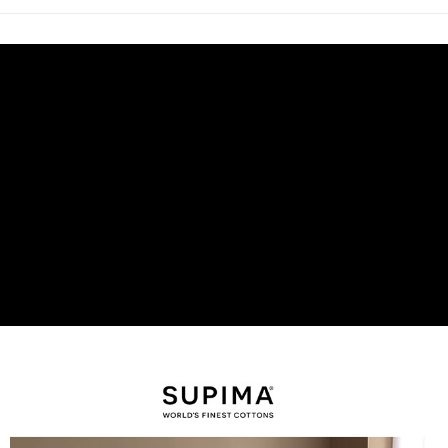
後付繳納相關費用。
付款後7-11取貨
※ 交易是否成功請以「AFTEE先享後付 」之結帳頁面顯示為準，若有關於
是否繳費成功／繳費後需取消欲退款等相關疑問，請聯繫「AFTEE先享後付
每筆NT$60，滿NT$499(含以上)免運費
客戶支援中心」
https://netprotections.freshdesk.com/support/home
宅配
【注意事項】
１．透過由恩沛科技股份有限公司提供之「AFTEE先享後付」服務完成之交
每筆NT$100，滿NT$499(含以上)免運費
易，需依本服務之必要範圍內提供個人資料，並將交易相關給付款項請求債
權轉讓予恩沛科技股份有限公司。
離島宅配
２．關於個人資料處理事宜，請瀏覽以下網址：
每筆NT$100，滿NT$499(含以上)免運費
https://aftee.tw/terms/#terms3
３．未成年的使用者請事先徵得法定代理人或監護人之同意方可使用
「AFTEE先享後付」，若未經同意申辦者引起之損失，本公司不負相關責
任。
４．使用「AFTEE先享後付」時，將依據個別帳號之用戶狀況，依本公司即
時審查核予不同之上限額度；若仍有額度不足之情形，本公司將視審查結果
請求用戶進行身份認證。
５．嚴禁一人註冊多個帳號或使用他人資訊註冊。若發現惡意使用之情形，
恩沛科技股份有限公司將有權停止該用戶之使用額度並採取法律行動。