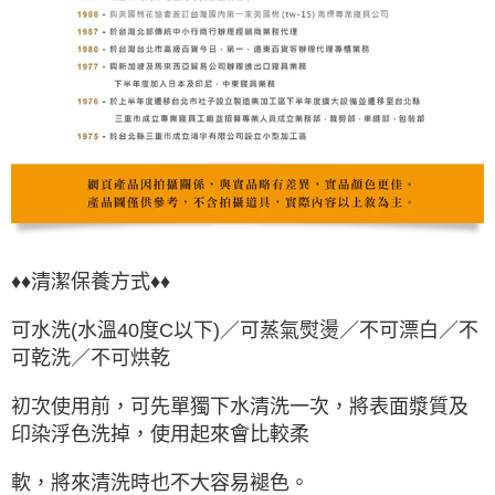
♦♦清潔保養方式♦♦
可水洗(水溫40度C以下)／可蒸氣熨燙／不可漂白／不
可乾洗／不可烘乾
初次使用前，可先單獨下水清洗一次，將表面漿質及
印染浮色洗掉，使用起來會比較柔
軟，將來清洗時也不大容易褪色。