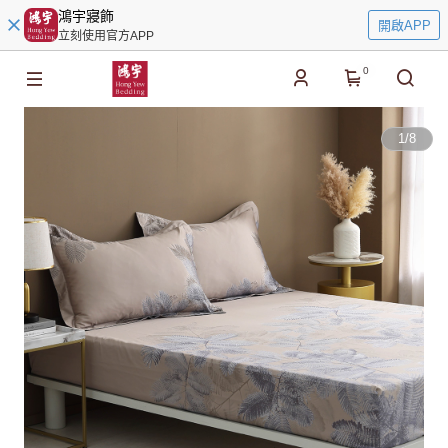
鴻宇寢飾
開啟APP
立刻使用官方APP
0
1
/
8