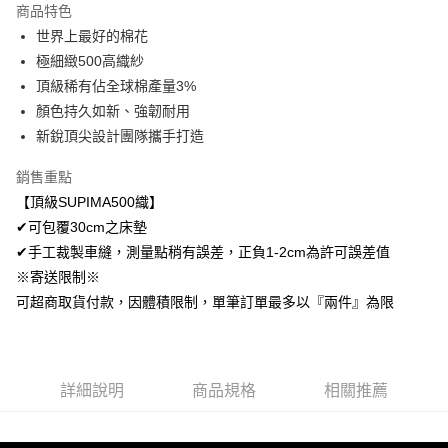
商品特色
Apple Pay
世界上最好的棉花
極細緻500高織紗
悠遊付
頂級稀有佔全球棉產量3%
Google Pay
顏色持久如新、強韌耐用
新銳頂尖設計團隊攜手打造
AFTEE先享後付
相關說明
銷售重點
【關於「AFTEE先享後付」】
【頂級SUPIMA500織】
ATM付款
AFTEE先享後付是「在收到商品之後才付款」的支付方式。 讓您購物簡單
便利好安心！
✔可包覆30cm之床墊
１．簡單：不需註冊會員、不需綁卡、不需儲值。
✔手工裁製車縫，測量點稍有誤差，正負1-2cm為許可誤差值
運送方式
２．便利：只要手機號碼，簡訊認證，即可結帳。
※寄送限制※
３．安心：先確認商品／服務後，再付款。
全家取貨付款
可超商取貨付款，因體積限制，單筆訂單最多以『兩件』為限
免運費
【「AFTEE先享後付」結帳流程】
１．於結帳方式選擇「AFTEE先享後付」後，將跳轉至「AFTEE先享後付」
付款後全家取貨
結帳頁面，進行簡訊認證並確認金額後，即可完成結帳。
２．訂單成立數日內，您將收到繳費通知簡訊。
免運費
３．收到繳費通知簡訊後14天內，點擊此簡訊中的連結，可透過四大超商／
詳細說明
商品規格
相關推薦
ATM／網路銀行／等多元方式進行付款，方視為交易完成。
7-11取貨付款
※ 請注意：結帳手續完成當下不需立刻繳費，但若您需要取消訂單，請聯絡
每筆NT$60，滿NT$499(含以上)免運費
購買商品的店家。未經商家同意取消之訂單仍視為有效，需透過AFTEE先享