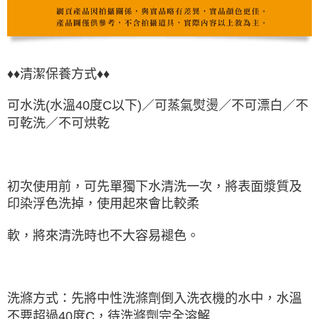
♦♦清潔保養方式♦♦
可水洗(水溫40度C以下)／可蒸氣熨燙／不可漂白／不
可乾洗／不可烘乾
初次使用前，可先單獨下水清洗一次，將表面漿質及
印染浮色洗掉，使用起來會比較柔
軟，將來清洗時也不大容易褪色。
洗滌方式：先將中性洗滌劑倒入洗衣機的水中，水溫
不要超過40度C，待洗滌劑完全溶解