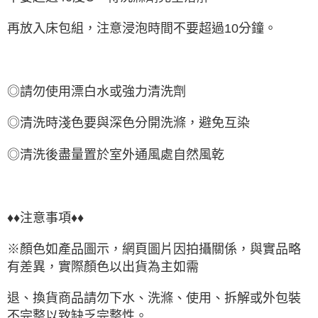
再放入床包組，注意浸泡時間不要超過10分鐘。
◎請勿使用漂白水或強力清洗劑
◎清洗時淺色要與深色分開洗滌，避免互染
◎清洗後盡量置於室外通風處自然風乾
♦♦注意事項♦♦
※顏色如產品圖示，網頁圖片因拍攝關係，與實品略
有差異，實際顏色以出貨為主如需
退、換貨商品請勿下水、洗滌、使用、拆解或外包裝
不完整以致缺乏完整性。