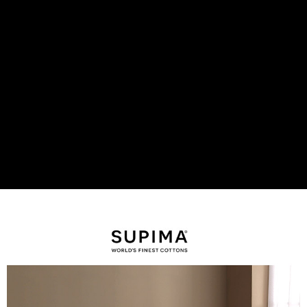
後付繳納相關費用。
付款後7-11取貨
※ 交易是否成功請以「AFTEE先享後付 」之結帳頁面顯示為準，若有關於
是否繳費成功／繳費後需取消欲退款等相關疑問，請聯繫「AFTEE先享後付
每筆NT$60，滿NT$499(含以上)免運費
客戶支援中心」
https://netprotections.freshdesk.com/support/home
宅配
【注意事項】
１．透過由恩沛科技股份有限公司提供之「AFTEE先享後付」服務完成之交
每筆NT$100，滿NT$499(含以上)免運費
易，需依本服務之必要範圍內提供個人資料，並將交易相關給付款項請求債
權轉讓予恩沛科技股份有限公司。
離島宅配
２．關於個人資料處理事宜，請瀏覽以下網址：
每筆NT$100，滿NT$499(含以上)免運費
https://aftee.tw/terms/#terms3
３．未成年的使用者請事先徵得法定代理人或監護人之同意方可使用
「AFTEE先享後付」，若未經同意申辦者引起之損失，本公司不負相關責
任。
４．使用「AFTEE先享後付」時，將依據個別帳號之用戶狀況，依本公司即
時審查核予不同之上限額度；若仍有額度不足之情形，本公司將視審查結果
請求用戶進行身份認證。
５．嚴禁一人註冊多個帳號或使用他人資訊註冊。若發現惡意使用之情形，
恩沛科技股份有限公司將有權停止該用戶之使用額度並採取法律行動。