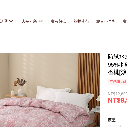
活動
店長推薦
會員好康
熱銷排行
寢具小百科
會
防絨水洗
95%羽
香桃[
宅配滿NT$
NT$12,80
NT$9,
數量