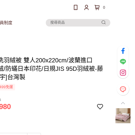
0
員制度
羽絨被 雙人200x220cm/波蘭進口
絨/防蟎日本印花/日規JIS 95D羽絨被-藤
鴻宇]台灣製
499免運
0
980