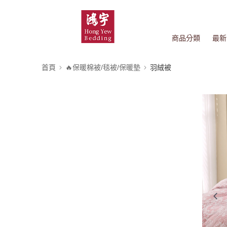
商品分類
最新
首頁
🔥保暖棉被/毯被/保暖墊
羽絨被