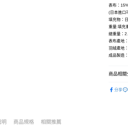
ATM付款
AFTEE
表布：15
便利好安
１．簡單
(日本進口
２．便利
運送方式
填充物：日
３．安心
重量:填充重
宅配
【「AFT
總重量：2.1
每筆NT$1
１．於結帳
表布產地
付」結帳
離島宅配
羽絨產地
２．訂單
３．收到繳
成品製造
每筆NT$1
／ATM／
※ 請注意
絡購買商品
商品相關分
先享後付
※ 交易是
是否繳費成
🔥保暖棉
付客戶支
分享
🏖️7月新
【注意事
１．透過由
交易，需
求債權轉
２．關於
說明
商品規格
相關推薦
https://aft