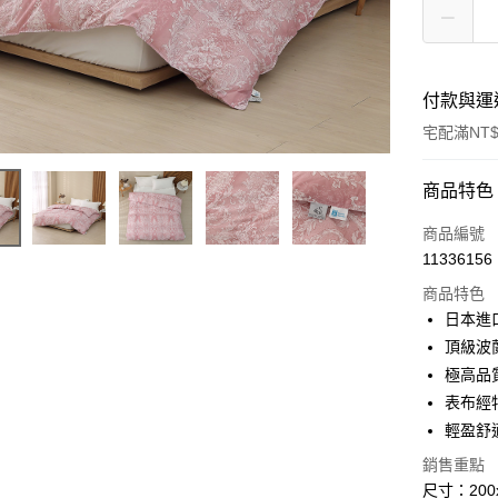
付款與運
宅配滿NT$
付款方式
商品特色
信用卡一
商品編號
11336156
LINE Pay
商品特色
Apple Pay
日本進
頂級波
悠遊付
極高品質
Google Pa
表布經
輕盈舒
AFTEE先
相關說明
銷售重點
【關於「A
尺寸：200