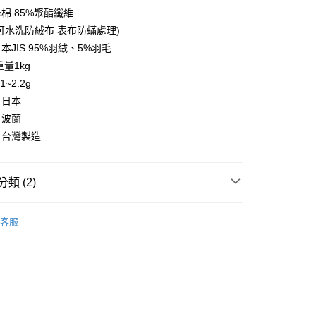
先享後付是「在收到商品之後才付款」的支付方式。 讓您購物簡單
%棉 85%聚酯纖維
心！
：不需註冊會員、不需綁卡、不需儲值。
可水洗防絨布 表布防蟎處理)
：只要手機號碼，簡訊認證，即可結帳。
本JIS 95%羽絨、5%羽毛
：先確認商品／服務後，再付款。
量1kg
EE先享後付」結帳流程】
~2.2g
00，滿NT$499(含以上)免運費
方式選擇「AFTEE先享後付」後，將跳轉至「AFTEE先享後
：日本
頁面，進行簡訊認證並確認金額後，即可完成結帳。
：波蘭
成立數日內，您將收到繳費通知簡訊。
費通知簡訊後14天內，點擊此簡訊中的連結，可透過四大超商
：台灣製造
00，滿NT$499(含以上)免運費
網路銀行／等多元方式進行付款，方視為交易完成。
：結帳手續完成當下不需立刻繳費，但若您需要取消訂單，請聯
的店家。未經商家同意取消之訂單仍視為有效，需透過AFTEE
類 (2)
繳納相關費用。
否成功請以「AFTEE先享後付 」之結帳頁面顯示為準，若有關於
功／繳費後需取消欲退款等相關疑問，請聯繫「AFTEE先享後
被/毯被/保暖墊
羽絨被
援中心」
https://netprotections.freshdesk.com/support/home
客服
品上市
項】
恩沛科技股份有限公司提供之「AFTEE先享後付」服務完成之
依本服務之必要範圍內提供個人資料，並將交易相關給付款項請
讓予恩沛科技股份有限公司。
個人資料處理事宜，請瀏覽以下網址：
ee.tw/terms/#terms3