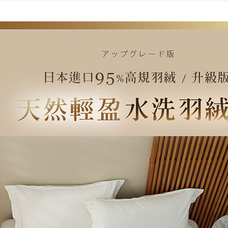
３．未成
「AFTE
任。
４．使用「
即時審查
結果請求
５．嚴禁
形，恩沛
動。