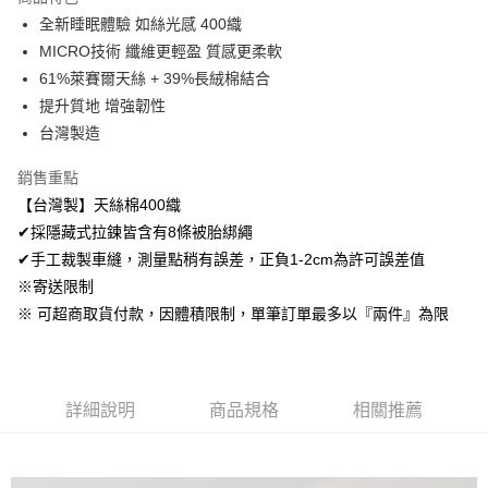
Apple Pay
全新睡眠體驗 如絲光感 400織
MICRO技術 纖維更輕盈 質感更柔軟
悠遊付
61%萊賽爾天絲 + 39%長絨棉結合
Google Pay
提升質地 增強韌性
台灣製造
AFTEE先享後付
相關說明
銷售重點
【關於「AFTEE先享後付」】
【台灣製】天絲棉400織
ATM付款
AFTEE先享後付是「在收到商品之後才付款」的支付方式。 讓您購物簡單
便利好安心！
✔採隱藏式拉鍊皆含有8條被胎綁繩
１．簡單：不需註冊會員、不需綁卡、不需儲值。
✔手工裁製車縫，測量點稍有誤差，正負1-2cm為許可誤差值
運送方式
２．便利：只要手機號碼，簡訊認證，即可結帳。
※寄送限制
３．安心：先確認商品／服務後，再付款。
全家取貨付款
※ 可超商取貨付款，因體積限制，單筆訂單最多以『兩件』為限
免運費
【「AFTEE先享後付」結帳流程】
１．於結帳方式選擇「AFTEE先享後付」後，將跳轉至「AFTEE先享後付」
付款後全家取貨
結帳頁面，進行簡訊認證並確認金額後，即可完成結帳。
２．訂單成立數日內，您將收到繳費通知簡訊。
免運費
３．收到繳費通知簡訊後14天內，點擊此簡訊中的連結，可透過四大超商／
詳細說明
商品規格
相關推薦
ATM／網路銀行／等多元方式進行付款，方視為交易完成。
7-11取貨付款
※ 請注意：結帳手續完成當下不需立刻繳費，但若您需要取消訂單，請聯絡
每筆NT$60，滿NT$499(含以上)免運費
購買商品的店家。未經商家同意取消之訂單仍視為有效，需透過AFTEE先享
後付繳納相關費用。