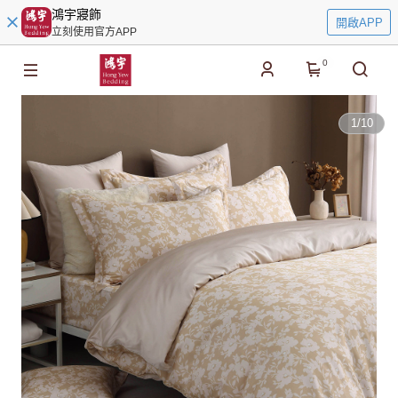
鴻宇寢飾
開啟APP
立刻使用官方APP
0
1
/
10