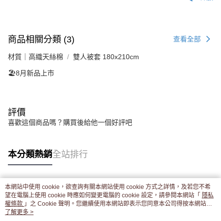
商品相關分類 (3)
查看全部
材質｜高織天絲棉
雙人被套 180x210cm
🏖️8月新品上市
評價
喜歡這個商品嗎？購買後給他一個好評吧
本分類熱銷
全站排行
本網站中使用 cookie，欲查詢有關本網站使用 cookie 方式之詳情，及若您不希
熱門標籤
望在電腦上使用 cookie 時應如何變更電腦的 cookie 設定，請參閱本網站「
隱私
權條款
」之 Cookie 聲明。您繼續使用本網站即表示您同意本公司得按本網站使
用條款之 Cookie 聲明使用 cookie。
了解更多 >