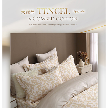
付款後7-11取貨
※ 交易是否成功請以「AFTEE先享後付 」之結帳頁面顯示為準，若有關於
是否繳費成功／繳費後需取消欲退款等相關疑問，請聯繫「AFTEE先享後付
每筆NT$60，滿NT$499(含以上)免運費
客戶支援中心」
https://netprotections.freshdesk.com/support/home
宅配
【注意事項】
１．透過由恩沛科技股份有限公司提供之「AFTEE先享後付」服務完成之交
每筆NT$100，滿NT$499(含以上)免運費
易，需依本服務之必要範圍內提供個人資料，並將交易相關給付款項請求債
權轉讓予恩沛科技股份有限公司。
離島宅配
２．關於個人資料處理事宜，請瀏覽以下網址：
每筆NT$100，滿NT$499(含以上)免運費
https://aftee.tw/terms/#terms3
３．未成年的使用者請事先徵得法定代理人或監護人之同意方可使用
「AFTEE先享後付」，若未經同意申辦者引起之損失，本公司不負相關責
任。
４．使用「AFTEE先享後付」時，將依據個別帳號之用戶狀況，依本公司即
時審查核予不同之上限額度；若仍有額度不足之情形，本公司將視審查結果
請求用戶進行身份認證。
５．嚴禁一人註冊多個帳號或使用他人資訊註冊。若發現惡意使用之情形，
恩沛科技股份有限公司將有權停止該用戶之使用額度並採取法律行動。