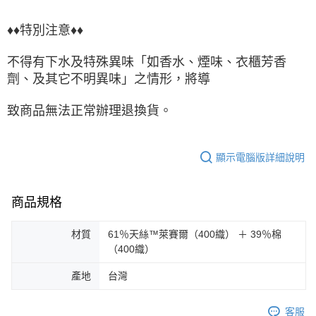
♦♦特別注意♦♦
不得有下水及特殊異味「如香水、煙味、衣櫃芳香
劑、及其它不明異味」之情形，將導
致商品無法正常辦理退換貨。
顯示電腦版詳細說明
商品規格
材質
61％天絲™萊賽爾（400織） ＋ 39％棉
（400織）
產地
台灣
客服