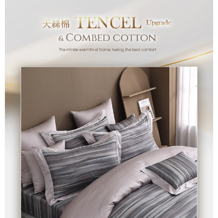
付款後7-11取貨
※ 交易是否成功請以「AFTEE先享後付 」之結帳頁面顯示為準，若有關於
是否繳費成功／繳費後需取消欲退款等相關疑問，請聯繫「AFTEE先享後付
每筆NT$60，滿NT$499(含以上)免運費
客戶支援中心」
https://netprotections.freshdesk.com/support/home
宅配
【注意事項】
１．透過由恩沛科技股份有限公司提供之「AFTEE先享後付」服務完成之交
每筆NT$100，滿NT$499(含以上)免運費
易，需依本服務之必要範圍內提供個人資料，並將交易相關給付款項請求債
權轉讓予恩沛科技股份有限公司。
離島宅配
２．關於個人資料處理事宜，請瀏覽以下網址：
每筆NT$100，滿NT$499(含以上)免運費
https://aftee.tw/terms/#terms3
３．未成年的使用者請事先徵得法定代理人或監護人之同意方可使用
「AFTEE先享後付」，若未經同意申辦者引起之損失，本公司不負相關責
任。
４．使用「AFTEE先享後付」時，將依據個別帳號之用戶狀況，依本公司即
時審查核予不同之上限額度；若仍有額度不足之情形，本公司將視審查結果
請求用戶進行身份認證。
５．嚴禁一人註冊多個帳號或使用他人資訊註冊。若發現惡意使用之情形，
恩沛科技股份有限公司將有權停止該用戶之使用額度並採取法律行動。