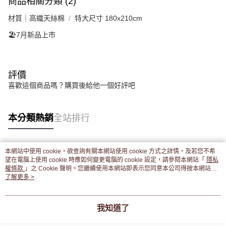
商品相關分類 (2)
材質｜高織天絲棉
特大尺寸 180x210cm
🏖️7月新品上市
評價
喜歡這個商品嗎？購買後給他一個好評吧
本分類熱銷
全站排行
本網站中使用 cookie，欲查詢有關本網站使用 cookie 方式之詳情，及若您不希
熱門標籤
望在電腦上使用 cookie 時應如何變更電腦的 cookie 設定，請參閱本網站「
隱私
權條款
」之 Cookie 聲明。您繼續使用本網站即表示您同意本公司得按本網站使
用條款之 Cookie 聲明使用 cookie。
了解更多 >
我知道了