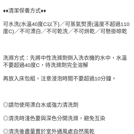
♦♦清潔保養方式♦♦
可水洗(水溫40度C以下)／可蒸氣熨燙
(溫度不超過110
度C)
／不可漂白／不可乾洗／不可烘乾
／可懸掛晾
乾
洗滌方式：先將中性洗滌劑倒入洗衣機的水中，水溫
不要超過40度C，待洗滌劑完全溶解
再放入床包組，注意浸泡時間不要超過10分鐘。
◎請勿使用漂白水或強力清洗劑
◎清洗時淺色要與深色分開洗滌，避免互染
◎清洗後盡量置於室外通風處自然風乾