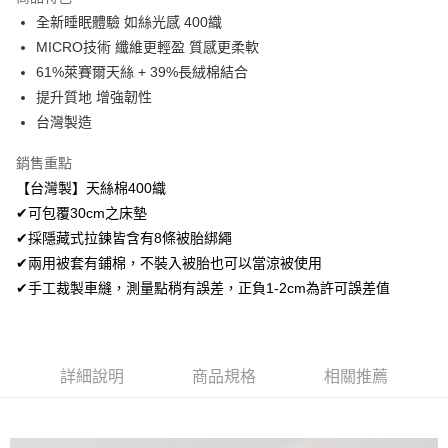
Apple Pay
全新睡眠體驗 如絲光感 400織
MICRO技術 纖維更輕盈 質感更柔軟
悠遊付
61%萊賽爾天絲 + 39%長絨棉結合
Google Pay
提升質地 增強韌性
台灣製造
AFTEE先享後付
相關說明
銷售重點
【關於「AFTEE先享後付」】
【台灣製】天絲棉400織
ATM付款
AFTEE先享後付是「在收到商品之後才付款」的支付方式。 讓您購物簡單
便利好安心！
✔可包覆30cm之床墊
１．簡單：不需註冊會員、不需綁卡、不需儲值。
✔採隱藏式拉鍊皆含有8條被胎綁繩
運送方式
２．便利：只要手機號碼，簡訊認證，即可結帳。
✔兩用被套有鋪棉，不裝入被胎也可以當涼被使用
３．安心：先確認商品／服務後，再付款。
全家取貨付款
✔手工裁製車縫，測量點稍有誤差，正負1-2cm為許可誤差值
免運費
【「AFTEE先享後付」結帳流程】
１．於結帳方式選擇「AFTEE先享後付」後，將跳轉至「AFTEE先享後付」
付款後全家取貨
結帳頁面，進行簡訊認證並確認金額後，即可完成結帳。
２．訂單成立數日內，您將收到繳費通知簡訊。
免運費
３．收到繳費通知簡訊後14天內，點擊此簡訊中的連結，可透過四大超商／
詳細說明
商品規格
相關推薦
ATM／網路銀行／等多元方式進行付款，方視為交易完成。
7-11取貨付款
※ 請注意：結帳手續完成當下不需立刻繳費，但若您需要取消訂單，請聯絡
每筆NT$60，滿NT$499(含以上)免運費
購買商品的店家。未經商家同意取消之訂單仍視為有效，需透過AFTEE先享
後付繳納相關費用。