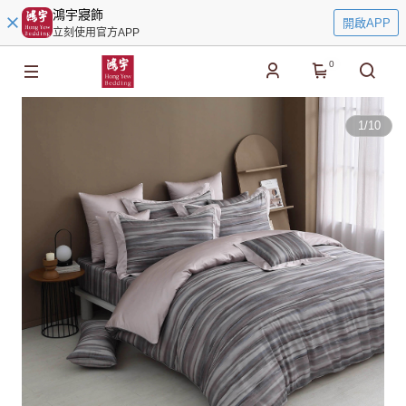
鴻宇寢飾
開啟APP
立刻使用官方APP
0
1
/
10