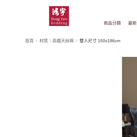
商品分類
最新
首頁
材質｜高織天絲棉
雙人尺寸 150x186cm