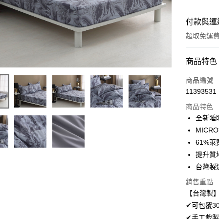
付款與運
超取免運
付款方式
商品特色
信用卡一
商品編號
11393531
超商取貨
商品特色
LINE Pay
全新睡眠
MICR
Apple Pay
61%萊
悠遊付
提升質
台灣製
Google Pa
銷售重點
AFTEE先
【台灣製】
相關說明
✔可包覆3
【關於「A
ATM付款
✔手工裁製
AFTEE