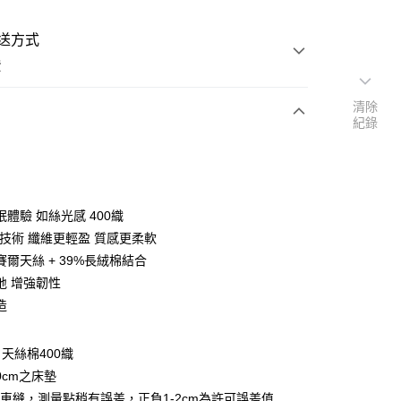
送方式
費
清除
紀錄
次付款
付款
體驗 如絲光感 400織
O技術 纖維更輕盈 質感更柔軟
賽爾天絲 + 39%長絨棉結合
地 增強韌性
造
y
享後付
天絲棉400織
0cm之床墊
FTEE先享後付」】
車縫，測量點稍有誤差，正負1-2cm為許可誤差值
先享後付是「在收到商品之後才付款」的支付方式。 讓您購物簡單