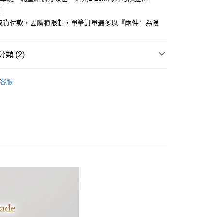
心！
制
：不需註冊會員、不需綁卡、不需儲值。
商取貨付款，因體積限制，單筆訂單最多以『兩件』為限
：只要手機號碼，簡訊認證，即可結帳。
：先確認商品／服務後，再付款。
付款
EE先享後付」結帳流程】
類 (2)
方式選擇「AFTEE先享後付」後，將跳轉至「AFTEE先享後
頁面，進行簡訊認證並確認金額後，即可完成結帳。
織天絲棉
雙人尺寸 150x186cm
家取貨
成立數日內，您將收到繳費通知簡訊。
客服
費通知簡訊後14天內，點擊此簡訊中的連結，可透過四大超商
品上市
網路銀行／等多元方式進行付款，方視為交易完成。
：結帳手續完成當下不需立刻繳費，但若您需要取消訂單，請聯
付款
的店家。未經商家同意取消之訂單仍視為有效，需透過AFTEE
繳納相關費用。
0，滿NT$499(含以上)免運費
否成功請以「AFTEE先享後付 」之結帳頁面顯示為準，若有關於
功／繳費後需取消欲退款等相關疑問，請聯繫「AFTEE先享後
1取貨
援中心」
https://netprotections.freshdesk.com/support/home
0，滿NT$499(含以上)免運費
項】
恩沛科技股份有限公司提供之「AFTEE先享後付」服務完成之
依本服務之必要範圍內提供個人資料，並將交易相關給付款項請
00，滿NT$499(含以上)免運費
讓予恩沛科技股份有限公司。
個人資料處理事宜，請瀏覽以下網址：
ee.tw/terms/#terms3
00，滿NT$499(含以上)免運費
年的使用者請事先徵得法定代理人或監護人之同意方可使用