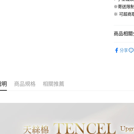
便利好安
※寄送限
１．簡單
※ 可超
２．便利
運送方式
３．安心
全家取貨
【「AFT
商品相關分
免運費
１．於結帳
付」結帳
材質｜高
付款後全
２．訂單
分享
３．收到繳
🏖️7月新
免運費
／ATM／
※ 請注意
7-11取貨
絡購買商品
先享後付
每筆NT$6
※ 交易是
說明
商品規格
相關推薦
是否繳費成
付款後7-1
付客戶支
每筆NT$6
【注意事
宅配
１．透過由
交易，需
每筆NT$1
求債權轉
２．關於
離島宅配
https://aft
每筆NT$1
３．未成