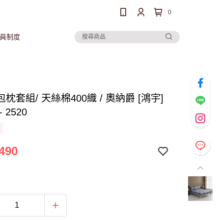
0
員制度
枕套組/ 天絲棉400織 / 奧納爵 [鴻宇]
 2520
490