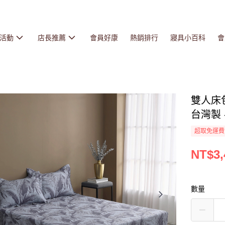
活動
店長推薦
會員好康
熱銷排行
寢具小百科
會
雙人床包
台灣製 -
超取免運費
NT$3,
數量