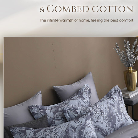
「AFTE
任。
４．使用「
即時審查
結果請求
５．嚴禁
形，恩沛
動。