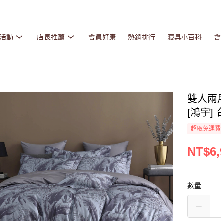
活動
店長推薦
會員好康
熱銷排行
寢具小百科
會
雙人兩用
[鴻宇] 
超取免運費
NT$6,
數量