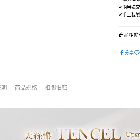
便利好安
✔兩用被
１．簡單
✔手工裁製
２．便利
運送方式
３．安心
全家取貨
【「AFT
商品相關分
免運費
１．於結帳
付」結帳
材質｜高
付款後全
２．訂單
分享
３．收到繳
🏖️7月新
免運費
／ATM／
※ 請注意
7-11取貨
絡購買商品
先享後付
每筆NT$6
※ 交易是
說明
商品規格
相關推薦
是否繳費成
付款後7-1
付客戶支
每筆NT$6
【注意事
宅配
１．透過由
交易，需
每筆NT$1
求債權轉
２．關於
離島宅配
https://aft
每筆NT$1
３．未成