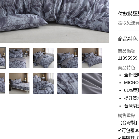
付款與運
超取免運
付款方式
商品特色
信用卡一
商品編號
11395959
超商取貨
商品特色
LINE Pay
全新睡眠
MICR
Apple Pay
61%萊
悠遊付
提升質
台灣製
Google Pa
銷售重點
AFTEE先
【台灣製】
相關說明
✔可包覆3
【關於「A
ATM付款
✔採隱藏式
AFTEE