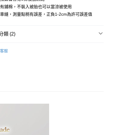
心！
套有鋪棉，不裝入被胎也可以當涼被使用
：不需註冊會員、不需綁卡、不需儲值。
車縫，測量點稍有誤差，正負1-2cm為許可誤差值
：只要手機號碼，簡訊認證，即可結帳。
：先確認商品／服務後，再付款。
付款
EE先享後付」結帳流程】
類 (2)
方式選擇「AFTEE先享後付」後，將跳轉至「AFTEE先享後
頁面，進行簡訊認證並確認金額後，即可完成結帳。
織天絲棉
雙人尺寸 150x186cm
家取貨
成立數日內，您將收到繳費通知簡訊。
客服
費通知簡訊後14天內，點擊此簡訊中的連結，可透過四大超商
品上市
網路銀行／等多元方式進行付款，方視為交易完成。
：結帳手續完成當下不需立刻繳費，但若您需要取消訂單，請聯
付款
的店家。未經商家同意取消之訂單仍視為有效，需透過AFTEE
繳納相關費用。
0，滿NT$499(含以上)免運費
否成功請以「AFTEE先享後付 」之結帳頁面顯示為準，若有關於
功／繳費後需取消欲退款等相關疑問，請聯繫「AFTEE先享後
1取貨
援中心」
https://netprotections.freshdesk.com/support/home
0，滿NT$499(含以上)免運費
項】
恩沛科技股份有限公司提供之「AFTEE先享後付」服務完成之
依本服務之必要範圍內提供個人資料，並將交易相關給付款項請
00，滿NT$499(含以上)免運費
讓予恩沛科技股份有限公司。
個人資料處理事宜，請瀏覽以下網址：
ee.tw/terms/#terms3
00，滿NT$499(含以上)免運費
年的使用者請事先徵得法定代理人或監護人之同意方可使用