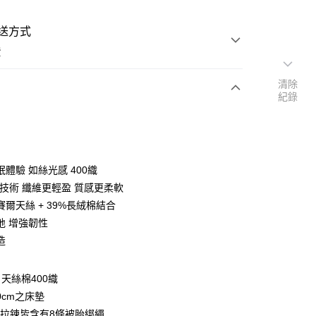
送方式
費
清除
紀錄
次付款
付款
體驗 如絲光感 400織
O技術 纖維更輕盈 質感更柔軟
賽爾天絲 + 39%長絨棉結合
地 增強韌性
造
y
享後付
天絲棉400織
0cm之床墊
FTEE先享後付」】
拉鍊皆含有8條被胎綁繩
先享後付是「在收到商品之後才付款」的支付方式。 讓您購物簡單