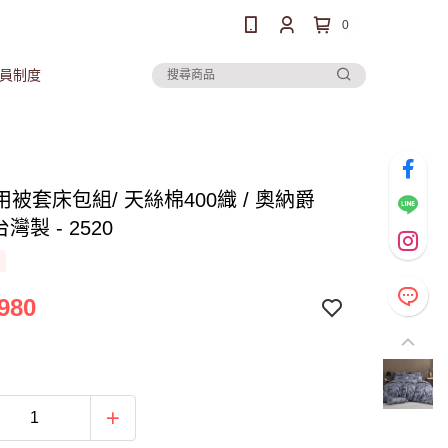
0
員制度
被套床包組/ 天絲棉400織 / 奧納爵
台灣製 - 2520
980