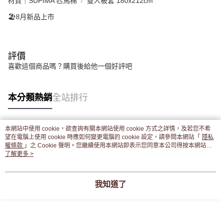
材質｜SUPIMA 匹馬棉
雙人被套 180x212cm
🏖️8月新品上市
評價
喜歡這個商品嗎？購買後給他一個好評吧
本分類熱銷
全站排行
本網站中使用 cookie，欲查詢有關本網站使用 cookie 方式之詳情，及若您不希
熱門標籤
望在電腦上使用 cookie 時應如何變更電腦的 cookie 設定，請參閱本網站「
隱私
權條款
」之 Cookie 聲明。您繼續使用本網站即表示您同意本公司得按本網站使
用條款之 Cookie 聲明使用 cookie。
了解更多 >
我知道了