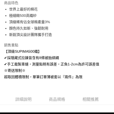
商品特色
Apple Pay
世界上最好的棉花
極細緻500高織紗
悠遊付
頂級稀有佔全球棉產量3%
Google Pay
顏色持久如新、強韌耐用
新銳頂尖設計團隊攜手打造
AFTEE先享後付
相關說明
銷售重點
【關於「AFTEE先享後付」】
【頂級SUPIMA500織】
ATM付款
AFTEE先享後付是「在收到商品之後才付款」的支付方式。 讓您購物簡單
便利好安心！
✔採隱藏式拉鍊皆含有8條被胎綁繩
１．簡單：不需註冊會員、不需綁卡、不需儲值。
✔手工裁製車縫，測量點稍有誤差，正負1-2cm為許可誤差值
運送方式
２．便利：只要手機號碼，簡訊認證，即可結帳。
※寄送限制※
３．安心：先確認商品／服務後，再付款。
全家取貨付款
超取因體積限制，單筆訂單薄被套以『兩件』為限
免運費
【「AFTEE先享後付」結帳流程】
１．於結帳方式選擇「AFTEE先享後付」後，將跳轉至「AFTEE先享後付」
付款後全家取貨
結帳頁面，進行簡訊認證並確認金額後，即可完成結帳。
２．訂單成立數日內，您將收到繳費通知簡訊。
免運費
３．收到繳費通知簡訊後14天內，點擊此簡訊中的連結，可透過四大超商／
詳細說明
商品規格
相關推薦
ATM／網路銀行／等多元方式進行付款，方視為交易完成。
7-11取貨付款
※ 請注意：結帳手續完成當下不需立刻繳費，但若您需要取消訂單，請聯絡
每筆NT$60，滿NT$499(含以上)免運費
購買商品的店家。未經商家同意取消之訂單仍視為有效，需透過AFTEE先享