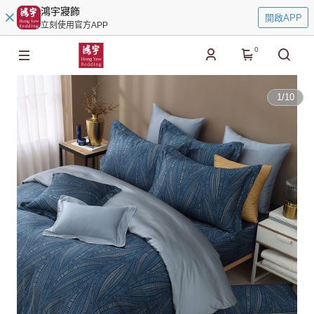
鴻宇寢飾
開啟APP
立刻使用官方APP
0
1
/
10