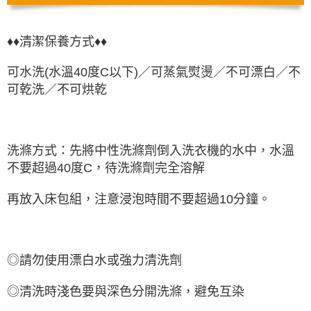
♦♦清潔保養方式♦♦
可水洗(水溫40度C以下)／可蒸氣熨燙／不可漂白／不
可乾洗／不可烘乾
洗滌方式：先將中性洗滌劑倒入洗衣機的水中，水溫
不要超過40度C，待洗滌劑完全溶解
再放入床包組，注意浸泡時間不要超過10分鐘。
◎請勿使用漂白水或強力清洗劑
◎清洗時淺色要與深色分開洗滌，避免互染