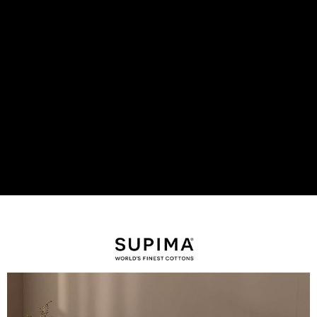
後付繳納相關費用。
付款後7-11取貨
※ 交易是否成功請以「AFTEE先享後付 」之結帳頁面顯示為準，若有關於
是否繳費成功／繳費後需取消欲退款等相關疑問，請聯繫「AFTEE先享後付
每筆NT$60，滿NT$499(含以上)免運費
客戶支援中心」
https://netprotections.freshdesk.com/support/home
宅配
【注意事項】
１．透過由恩沛科技股份有限公司提供之「AFTEE先享後付」服務完成之交
每筆NT$100，滿NT$499(含以上)免運費
易，需依本服務之必要範圍內提供個人資料，並將交易相關給付款項請求債
權轉讓予恩沛科技股份有限公司。
離島宅配
２．關於個人資料處理事宜，請瀏覽以下網址：
每筆NT$100，滿NT$499(含以上)免運費
https://aftee.tw/terms/#terms3
３．未成年的使用者請事先徵得法定代理人或監護人之同意方可使用
「AFTEE先享後付」，若未經同意申辦者引起之損失，本公司不負相關責
任。
４．使用「AFTEE先享後付」時，將依據個別帳號之用戶狀況，依本公司即
時審查核予不同之上限額度；若仍有額度不足之情形，本公司將視審查結果
請求用戶進行身份認證。
５．嚴禁一人註冊多個帳號或使用他人資訊註冊。若發現惡意使用之情形，
恩沛科技股份有限公司將有權停止該用戶之使用額度並採取法律行動。