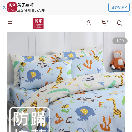
鴻宇寢飾
開啟APP
立刻使用官方APP
0
1
/
10