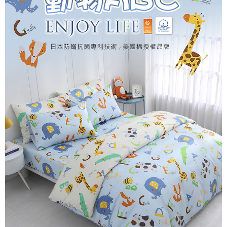
付款後7-11取貨
※ 交易是否成功請以「AFTEE先享後付 」之結帳頁面顯示為準，若有關於
是否繳費成功／繳費後需取消欲退款等相關疑問，請聯繫「AFTEE先享後付
每筆NT$60，滿NT$499(含以上)免運費
客戶支援中心」
https://netprotections.freshdesk.com/support/home
宅配
【注意事項】
１．透過由恩沛科技股份有限公司提供之「AFTEE先享後付」服務完成之交
每筆NT$100，滿NT$499(含以上)免運費
易，需依本服務之必要範圍內提供個人資料，並將交易相關給付款項請求債
權轉讓予恩沛科技股份有限公司。
離島宅配
２．關於個人資料處理事宜，請瀏覽以下網址：
每筆NT$100，滿NT$499(含以上)免運費
https://aftee.tw/terms/#terms3
３．未成年的使用者請事先徵得法定代理人或監護人之同意方可使用
「AFTEE先享後付」，若未經同意申辦者引起之損失，本公司不負相關責
任。
４．使用「AFTEE先享後付」時，將依據個別帳號之用戶狀況，依本公司即
時審查核予不同之上限額度；若仍有額度不足之情形，本公司將視審查結果
請求用戶進行身份認證。
５．嚴禁一人註冊多個帳號或使用他人資訊註冊。若發現惡意使用之情形，
恩沛科技股份有限公司將有權停止該用戶之使用額度並採取法律行動。