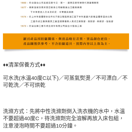
♦♦清潔保養方式♦♦
可水洗(水溫40度C以下)／可蒸氣熨燙／不可漂白／不
可乾洗／不可烘乾
洗滌方式：先將中性洗滌劑倒入洗衣機的水中，水溫
不要超過40度C，待洗滌劑完全溶解再放入床包組，
注意浸泡時間不要超過10分鐘。