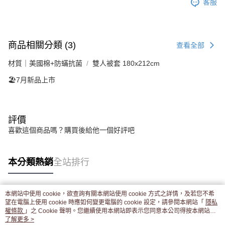
客服
商品相關分類 (3)
查看全部
材質｜美國棉+防蟎抗菌
雙人被套 180x212cm
🏖️7月新品上市
評價
喜歡這個商品嗎？購買後給他一個好評吧
本分類熱銷
全站排行
本網站中使用 cookie，欲查詢有關本網站使用 cookie 方式之詳情，及若您不希
熱門標籤
望在電腦上使用 cookie 時應如何變更電腦的 cookie 設定，請參閱本網站「
隱私
權條款
」之 Cookie 聲明。您繼續使用本網站即表示您同意本公司得按本網站使
用條款之 Cookie 聲明使用 cookie。
了解更多 >