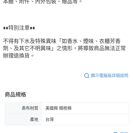
本體、附件、內外包裝、贈品等。
♦♦特別注意♦♦
不得有下水及特殊異味「如香水、煙味、衣櫃芳香
劑、及其它不明異味」之情形，將導致商品無法正常
辦理退換貨。
顯示電腦版詳細說明
商品規格
表布材質
美國棉 精梳棉
產地
台灣