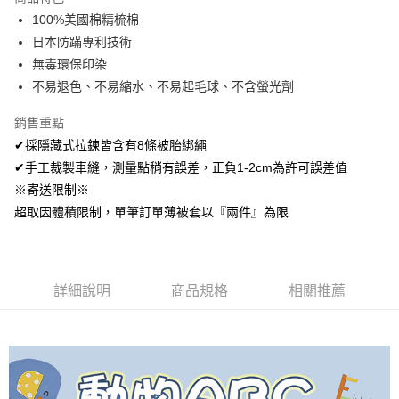
Apple Pay
100%美國棉精梳棉
日本防蹣專利技術
悠遊付
無毒環保印染
Google Pay
不易退色、不易縮水、不易起毛球、不含螢光劑
AFTEE先享後付
銷售重點
相關說明
✔採隱藏式拉鍊皆含有8條被胎綁繩
【關於「AFTEE先享後付」】
✔手工裁製車縫，測量點稍有誤差，正負1-2cm為許可誤差值
ATM付款
AFTEE先享後付是「在收到商品之後才付款」的支付方式。 讓您購物簡單
便利好安心！
※寄送限制※
１．簡單：不需註冊會員、不需綁卡、不需儲值。
超取因體積限制，單筆訂單薄被套以『兩件』為限
運送方式
２．便利：只要手機號碼，簡訊認證，即可結帳。
３．安心：先確認商品／服務後，再付款。
全家取貨付款
免運費
【「AFTEE先享後付」結帳流程】
１．於結帳方式選擇「AFTEE先享後付」後，將跳轉至「AFTEE先享後付」
詳細說明
商品規格
相關推薦
付款後全家取貨
結帳頁面，進行簡訊認證並確認金額後，即可完成結帳。
２．訂單成立數日內，您將收到繳費通知簡訊。
免運費
３．收到繳費通知簡訊後14天內，點擊此簡訊中的連結，可透過四大超商／
ATM／網路銀行／等多元方式進行付款，方視為交易完成。
7-11取貨付款
※ 請注意：結帳手續完成當下不需立刻繳費，但若您需要取消訂單，請聯絡
每筆NT$60，滿NT$499(含以上)免運費
購買商品的店家。未經商家同意取消之訂單仍視為有效，需透過AFTEE先享
後付繳納相關費用。