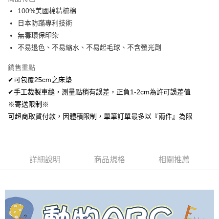
Apple Pay
100%美國棉精梳棉
日本防蹣專利技術
悠遊付
無毒環保印染
Google Pay
不易退色、不易縮水、不易起毛球、不含螢光劑
AFTEE先享後付
銷售重點
相關說明
✔可包覆25cm之床墊
【關於「AFTEE先享後付」】
✔手工裁製車縫，測量點稍有誤差，正負1-2cm為許可誤差值
ATM付款
AFTEE先享後付是「在收到商品之後才付款」的支付方式。 讓您購物簡單
便利好安心！
※寄送限制※
１．簡單：不需註冊會員、不需綁卡、不需儲值。
可超商取貨付款，因體積限制，單筆訂單最多以『兩件』為限
運送方式
２．便利：只要手機號碼，簡訊認證，即可結帳。
３．安心：先確認商品／服務後，再付款。
全家取貨付款
免運費
【「AFTEE先享後付」結帳流程】
１．於結帳方式選擇「AFTEE先享後付」後，將跳轉至「AFTEE先享後付」
詳細說明
商品規格
相關推薦
付款後全家取貨
結帳頁面，進行簡訊認證並確認金額後，即可完成結帳。
２．訂單成立數日內，您將收到繳費通知簡訊。
免運費
３．收到繳費通知簡訊後14天內，點擊此簡訊中的連結，可透過四大超商／
ATM／網路銀行／等多元方式進行付款，方視為交易完成。
7-11取貨付款
※ 請注意：結帳手續完成當下不需立刻繳費，但若您需要取消訂單，請聯絡
每筆NT$60，滿NT$499(含以上)免運費
購買商品的店家。未經商家同意取消之訂單仍視為有效，需透過AFTEE先享
後付繳納相關費用。