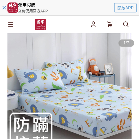
鴻宇寢飾
開啟APP
立刻使用官方APP
0
1
/
7