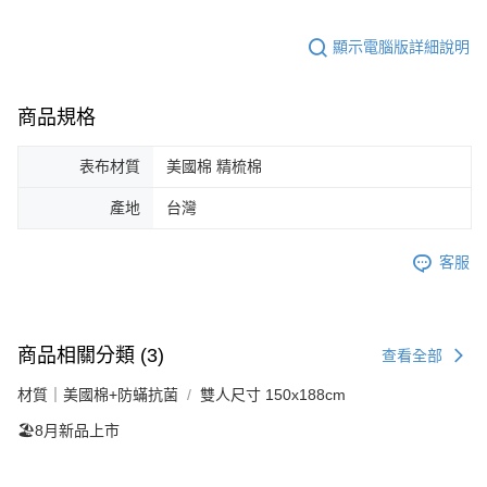
顯示電腦版詳細說明
商品規格
表布材質
美國棉 精梳棉
產地
台灣
客服
商品相關分類 (3)
查看全部
材質｜美國棉+防蟎抗菌
雙人尺寸 150x188cm
🏖️8月新品上市