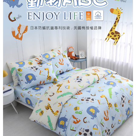
付款後7-11取貨
※ 交易是否成功請以「AFTEE先享後付 」之結帳頁面顯示為準，若有關於
是否繳費成功／繳費後需取消欲退款等相關疑問，請聯繫「AFTEE先享後付
每筆NT$60，滿NT$499(含以上)免運費
客戶支援中心」
https://netprotections.freshdesk.com/support/home
宅配
【注意事項】
１．透過由恩沛科技股份有限公司提供之「AFTEE先享後付」服務完成之交
每筆NT$100，滿NT$499(含以上)免運費
易，需依本服務之必要範圍內提供個人資料，並將交易相關給付款項請求債
權轉讓予恩沛科技股份有限公司。
離島宅配
２．關於個人資料處理事宜，請瀏覽以下網址：
每筆NT$100，滿NT$499(含以上)免運費
https://aftee.tw/terms/#terms3
３．未成年的使用者請事先徵得法定代理人或監護人之同意方可使用
「AFTEE先享後付」，若未經同意申辦者引起之損失，本公司不負相關責
任。
４．使用「AFTEE先享後付」時，將依據個別帳號之用戶狀況，依本公司即
時審查核予不同之上限額度；若仍有額度不足之情形，本公司將視審查結果
請求用戶進行身份認證。
５．嚴禁一人註冊多個帳號或使用他人資訊註冊。若發現惡意使用之情形，
恩沛科技股份有限公司將有權停止該用戶之使用額度並採取法律行動。