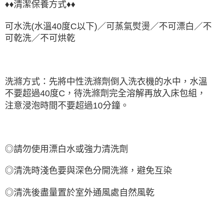
♦♦清潔保養方式♦♦
可水洗(水溫40度C以下)／可蒸氣熨燙／不可漂白／不
可乾洗／不可烘乾
洗滌方式：先將中性洗滌劑倒入洗衣機的水中，水溫
不要超過40度C，待洗滌劑完全溶解再放入床包組，
注意浸泡時間不要超過10分鐘。
◎請勿使用漂白水或強力清洗劑
◎清洗時淺色要與深色分開洗滌，避免互染
◎清洗後盡量置於室外通風處自然風乾