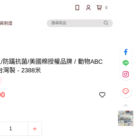
0
員制度
/防蹣抗菌/美國棉授權品牌 / 動物ABC
台灣製 - 2388米
00