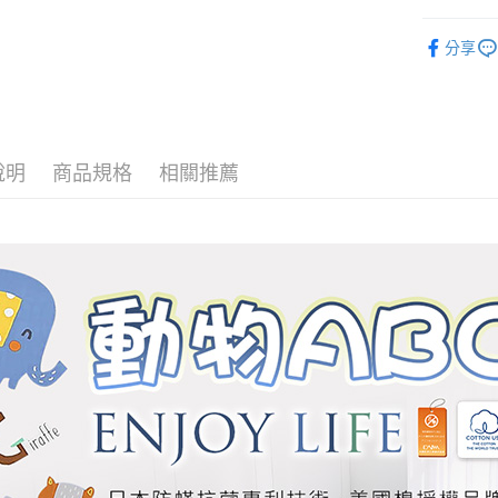
便利好安
材質｜美國
１．簡單
分享
２．便利
運送方式
🏖️8月新
３．安心
兒童防蟎
全家取貨
【「AFT
免運費
１．於結帳
付」結帳
說明
商品規格
相關推薦
付款後全
２．訂單
３．收到繳
免運費
／ATM／
※ 請注意
7-11取貨
絡購買商品
先享後付
每筆NT$6
※ 交易是
是否繳費成
付款後7-1
付客戶支
每筆NT$6
【注意事
宅配
１．透過由
交易，需
每筆NT$1
求債權轉
２．關於
離島宅配
https://aft
每筆NT$1
３．未成