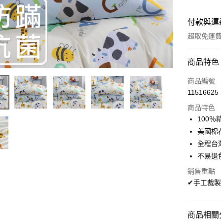
付款與運
超取免運
付款方式
商品特色
信用卡一
商品編號
11516625
超商取貨
商品特色
LINE Pay
100
美國棉
Apple Pay
全程台
悠遊付
不易退
Google Pa
銷售重點
✔手工裁製
AFTEE先
相關說明
【關於「A
商品相關分
ATM付款
AFTEE