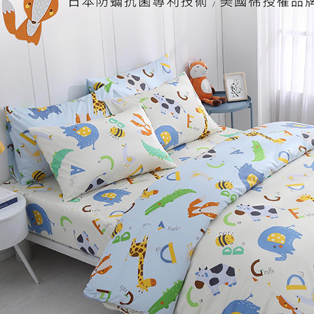
「AFTE
任。
４．使用「
即時審查
結果請求
５．嚴禁
形，恩沛
動。