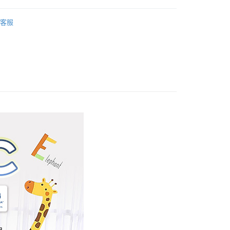
心！
棉+防蟎抗菌
枕套2入 50x75cm
：不需註冊會員、不需綁卡、不需儲值。
客服
：只要手機號碼，簡訊認證，即可結帳。
品上市
：先確認商品／服務後，再付款。
寢具
兒童防蟎床組
付款
EE先享後付」結帳流程】
方式選擇「AFTEE先享後付」後，將跳轉至「AFTEE先享後
頁面，進行簡訊認證並確認金額後，即可完成結帳。
家取貨
成立數日內，您將收到繳費通知簡訊。
費通知簡訊後14天內，點擊此簡訊中的連結，可透過四大超商
網路銀行／等多元方式進行付款，方視為交易完成。
：結帳手續完成當下不需立刻繳費，但若您需要取消訂單，請聯
付款
的店家。未經商家同意取消之訂單仍視為有效，需透過AFTEE
繳納相關費用。
0，滿NT$499(含以上)免運費
否成功請以「AFTEE先享後付 」之結帳頁面顯示為準，若有關於
功／繳費後需取消欲退款等相關疑問，請聯繫「AFTEE先享後
1取貨
援中心」
https://netprotections.freshdesk.com/support/home
0，滿NT$499(含以上)免運費
項】
恩沛科技股份有限公司提供之「AFTEE先享後付」服務完成之
依本服務之必要範圍內提供個人資料，並將交易相關給付款項請
00，滿NT$499(含以上)免運費
讓予恩沛科技股份有限公司。
個人資料處理事宜，請瀏覽以下網址：
ee.tw/terms/#terms3
00，滿NT$499(含以上)免運費
年的使用者請事先徵得法定代理人或監護人之同意方可使用