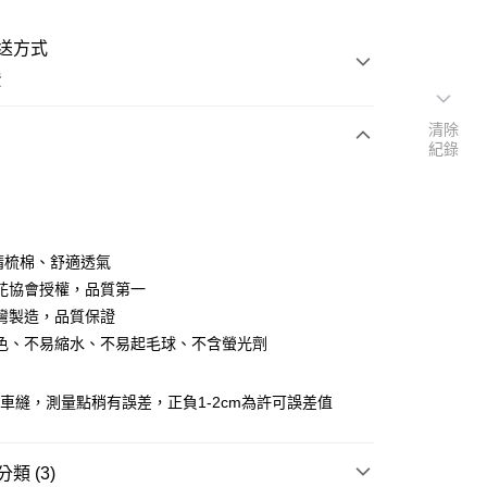
送方式
費
清除
紀錄
次付款
付款
％精梳棉、舒適透氣
花協會授權，品質第一
灣製造，品質保證
色、不易縮水、不易起毛球、不含螢光劑
y
車縫，測量點稍有誤差，正負1-2cm為許可誤差值
享後付
FTEE先享後付」】
類 (3)
先享後付是「在收到商品之後才付款」的支付方式。 讓您購物簡單