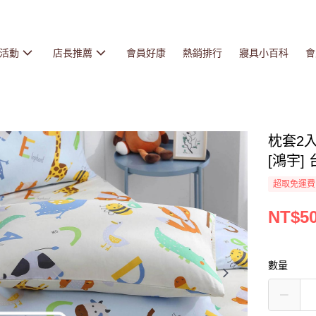
活動
店長推薦
會員好康
熱銷排行
寢具小百科
會
枕套2入
[鴻宇] 
超取免運費
NT$5
數量