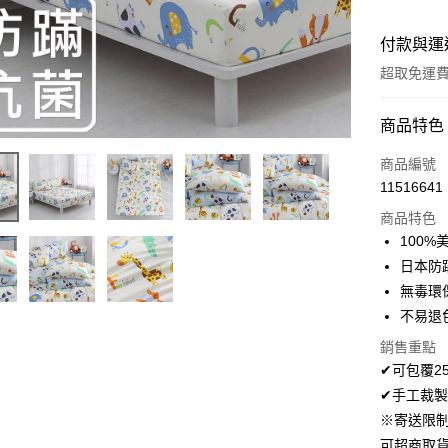
付款與運
超取免運
付款方式
商品特色
信用卡一
商品編號
11516641
超商取貨
商品特色
LINE Pay
100
日本防
Apple Pay
無毒環
悠遊付
不易退
Google Pa
銷售重點
✔可包覆2
AFTEE先
✔手工裁製
相關說明
※寄送限
【關於「A
ATM付款
可超商取
AFTEE