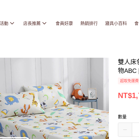
活動
店長推薦
會員好康
熱銷排行
寢具小百科
會
雙人床
物ABC 
超取免運費
NT$1,
數量