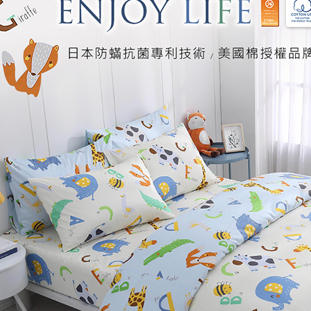
「AFTE
任。
４．使用「
即時審查
結果請求
５．嚴禁
形，恩沛
動。