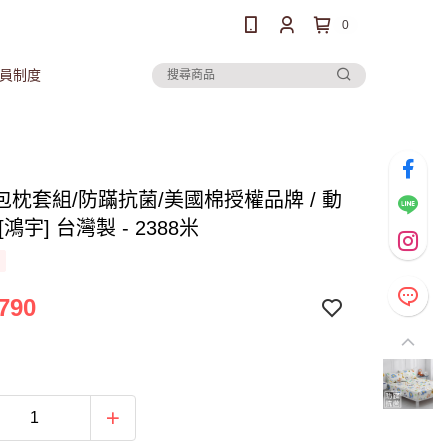
0
員制度
包枕套組/防蹣抗菌/美國棉授權品牌 / 動
[鴻宇] 台灣製 - 2388米
790