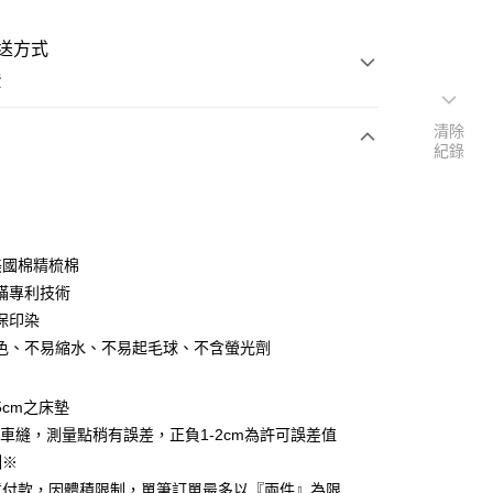
送方式
費
清除
紀錄
次付款
付款
%美國棉精梳棉
蹣專利技術
保印染
色、不易縮水、不易起毛球、不含螢光劑
y
5cm之床墊
享後付
車縫，測量點稍有誤差，正負1-2cm為許可誤差值
制※
FTEE先享後付」】
貨付款，因體積限制，單筆訂單最多以『兩件』為限
先享後付是「在收到商品之後才付款」的支付方式。 讓您購物簡單