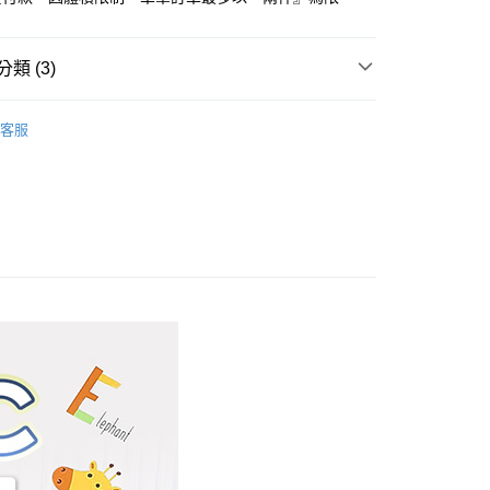
心！
：不需註冊會員、不需綁卡、不需儲值。
：只要手機號碼，簡訊認證，即可結帳。
類 (3)
：先確認商品／服務後，再付款。
付款
棉+防蟎抗菌
雙人尺寸 150x188cm
EE先享後付」結帳流程】
客服
方式選擇「AFTEE先享後付」後，將跳轉至「AFTEE先享後
品上市
頁面，進行簡訊認證並確認金額後，即可完成結帳。
家取貨
成立數日內，您將收到繳費通知簡訊。
寢具
兒童防蟎床組
費通知簡訊後14天內，點擊此簡訊中的連結，可透過四大超商
網路銀行／等多元方式進行付款，方視為交易完成。
：結帳手續完成當下不需立刻繳費，但若您需要取消訂單，請聯
付款
的店家。未經商家同意取消之訂單仍視為有效，需透過AFTEE
繳納相關費用。
0，滿NT$499(含以上)免運費
否成功請以「AFTEE先享後付 」之結帳頁面顯示為準，若有關於
功／繳費後需取消欲退款等相關疑問，請聯繫「AFTEE先享後
1取貨
援中心」
https://netprotections.freshdesk.com/support/home
0，滿NT$499(含以上)免運費
項】
恩沛科技股份有限公司提供之「AFTEE先享後付」服務完成之
依本服務之必要範圍內提供個人資料，並將交易相關給付款項請
00，滿NT$499(含以上)免運費
讓予恩沛科技股份有限公司。
個人資料處理事宜，請瀏覽以下網址：
ee.tw/terms/#terms3
00，滿NT$499(含以上)免運費
年的使用者請事先徵得法定代理人或監護人之同意方可使用