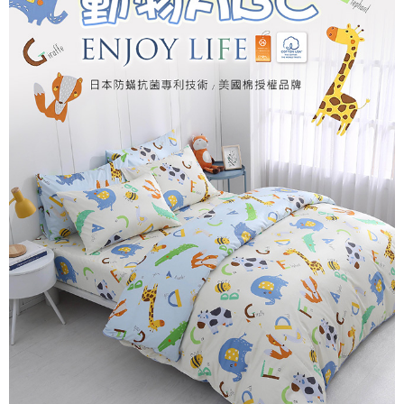
付款後7-11取貨
※ 交易是否成功請以「AFTEE先享後付 」之結帳頁面顯示為準，若有關於
是否繳費成功／繳費後需取消欲退款等相關疑問，請聯繫「AFTEE先享後付
每筆NT$60，滿NT$499(含以上)免運費
客戶支援中心」
https://netprotections.freshdesk.com/support/home
宅配
【注意事項】
１．透過由恩沛科技股份有限公司提供之「AFTEE先享後付」服務完成之交
每筆NT$100，滿NT$499(含以上)免運費
易，需依本服務之必要範圍內提供個人資料，並將交易相關給付款項請求債
權轉讓予恩沛科技股份有限公司。
離島宅配
２．關於個人資料處理事宜，請瀏覽以下網址：
每筆NT$100，滿NT$499(含以上)免運費
https://aftee.tw/terms/#terms3
３．未成年的使用者請事先徵得法定代理人或監護人之同意方可使用
「AFTEE先享後付」，若未經同意申辦者引起之損失，本公司不負相關責
任。
４．使用「AFTEE先享後付」時，將依據個別帳號之用戶狀況，依本公司即
時審查核予不同之上限額度；若仍有額度不足之情形，本公司將視審查結果
請求用戶進行身份認證。
５．嚴禁一人註冊多個帳號或使用他人資訊註冊。若發現惡意使用之情形，
恩沛科技股份有限公司將有權停止該用戶之使用額度並採取法律行動。