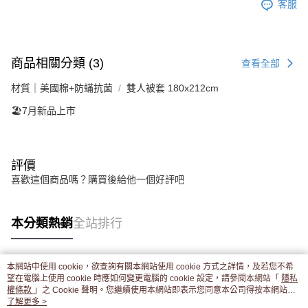
客服
商品相關分類 (3)
查看全部
材質｜美國棉+防蟎抗菌
雙人被套 180x212cm
🏖️7月新品上市
評價
喜歡這個商品嗎？購買後給他一個好評吧
本分類熱銷
全站排行
本網站中使用 cookie，欲查詢有關本網站使用 cookie 方式之詳情，及若您不希
熱門標籤
望在電腦上使用 cookie 時應如何變更電腦的 cookie 設定，請參閱本網站「
隱私
權條款
」之 Cookie 聲明。您繼續使用本網站即表示您同意本公司得按本網站使
用條款之 Cookie 聲明使用 cookie。
了解更多 >