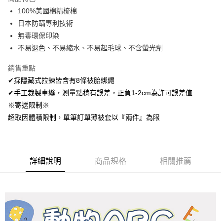
Apple Pay
100%美國棉精梳棉
日本防蹣專利技術
悠遊付
無毒環保印染
Google Pay
不易退色、不易縮水、不易起毛球、不含螢光劑
AFTEE先享後付
銷售重點
相關說明
✔採隱藏式拉鍊皆含有8條被胎綁繩
【關於「AFTEE先享後付」】
✔手工裁製車縫，測量點稍有誤差，正負1-2cm為許可誤差值
ATM付款
AFTEE先享後付是「在收到商品之後才付款」的支付方式。 讓您購物簡單
便利好安心！
※寄送限制※
１．簡單：不需註冊會員、不需綁卡、不需儲值。
超取因體積限制，單筆訂單薄被套以『兩件』為限
運送方式
２．便利：只要手機號碼，簡訊認證，即可結帳。
３．安心：先確認商品／服務後，再付款。
全家取貨付款
免運費
【「AFTEE先享後付」結帳流程】
１．於結帳方式選擇「AFTEE先享後付」後，將跳轉至「AFTEE先享後付」
詳細說明
商品規格
相關推薦
付款後全家取貨
結帳頁面，進行簡訊認證並確認金額後，即可完成結帳。
２．訂單成立數日內，您將收到繳費通知簡訊。
免運費
３．收到繳費通知簡訊後14天內，點擊此簡訊中的連結，可透過四大超商／
ATM／網路銀行／等多元方式進行付款，方視為交易完成。
7-11取貨付款
※ 請注意：結帳手續完成當下不需立刻繳費，但若您需要取消訂單，請聯絡
每筆NT$60，滿NT$499(含以上)免運費
購買商品的店家。未經商家同意取消之訂單仍視為有效，需透過AFTEE先享
後付繳納相關費用。