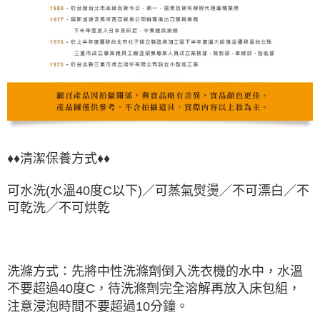
♦♦清潔保養方式♦♦
可水洗(水溫40度C以下)／可蒸氣熨燙／不可漂白／不
可乾洗／不可烘乾
洗滌方式：先將中性洗滌劑倒入洗衣機的水中，水溫
不要超過40度C，待洗滌劑完全溶解再放入床包組，
注意浸泡時間不要超過10分鐘。