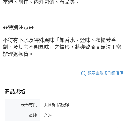
本體、附件、內外包裝、贈品等。
♦♦特別注意♦♦
不得有下水及特殊異味「如香水、煙味、衣櫃芳香
劑、及其它不明異味」之情形，將導致商品無法正常
辦理退換貨。
顯示電腦版詳細說明
商品規格
表布材質
美國棉 精梳棉
產地
台灣