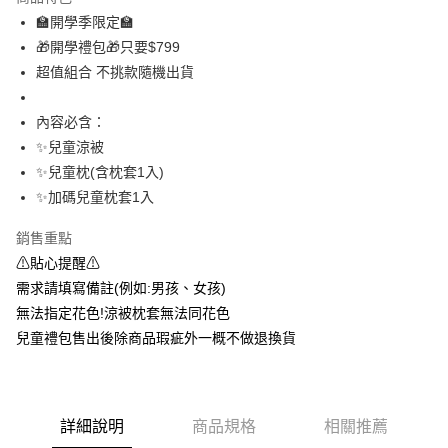
悠遊付
🏫開學季限定🏫
🎁開學禮包🎁只要$799
Google Pay
超值組合 不挑款隨機出貨
ATM付款
內容必含：
運送方式
✨兒童涼被
✨兒童枕(含枕套1入)
宅配
✨加碼兒童枕套1入
每筆NT$100，滿NT$499(含以上)免運費
離島宅配
銷售重點
⚠貼心提醒⚠
每筆NT$100，滿NT$499(含以上)免運費
需求請填寫備註(例如:男孩、女孩)
無法指定花色!涼被枕套無法同花色
兒童禮包售出後除商品瑕疵外一概不做退換貨
詳細說明
商品規格
相關推薦