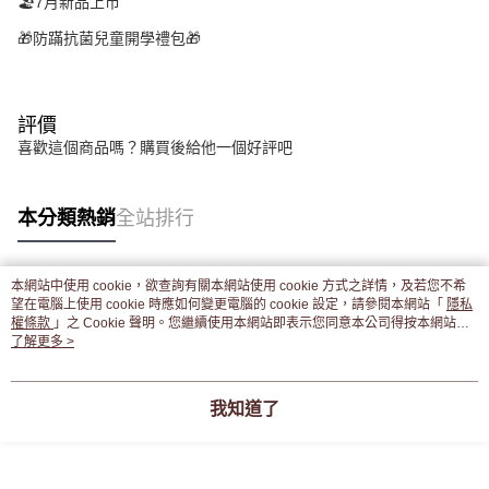
🏖️7月新品上市
🎁防蹣抗菌兒童開學禮包🎁
評價
喜歡這個商品嗎？購買後給他一個好評吧
本分類熱銷
全站排行
本網站中使用 cookie，欲查詢有關本網站使用 cookie 方式之詳情，及若您不希
熱門標籤
望在電腦上使用 cookie 時應如何變更電腦的 cookie 設定，請參閱本網站「
隱私
權條款
」之 Cookie 聲明。您繼續使用本網站即表示您同意本公司得按本網站使
用條款之 Cookie 聲明使用 cookie。
了解更多 >
我知道了