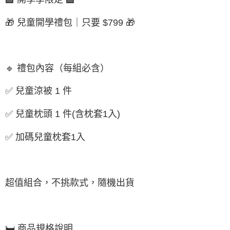
🎁 兒童開學禮包｜只要 $799 🎁
🔹 禮包內容（每組必含）
✅ 兒童涼被 1 件
✅ 兒童枕頭 1 件
(含枕套1入)
✅ 加碼兒童枕套1入
超值組合，不挑款式，隨機出貨
🛏 商品規格說明