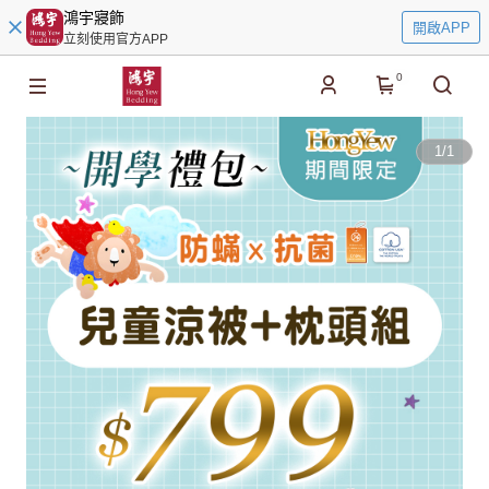
鴻宇寢飾
開啟APP
立刻使用官方APP
0
1
/
1