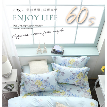
後付繳納相關費用。
付款後7-11取貨
※ 交易是否成功請以「AFTEE先享後付 」之結帳頁面顯示為準，若有關於
是否繳費成功／繳費後需取消欲退款等相關疑問，請聯繫「AFTEE先享後付
每筆NT$60，滿NT$499(含以上)免運費
客戶支援中心」
https://netprotections.freshdesk.com/support/home
宅配
【注意事項】
１．透過由恩沛科技股份有限公司提供之「AFTEE先享後付」服務完成之交
每筆NT$100，滿NT$499(含以上)免運費
易，需依本服務之必要範圍內提供個人資料，並將交易相關給付款項請求債
權轉讓予恩沛科技股份有限公司。
離島宅配
２．關於個人資料處理事宜，請瀏覽以下網址：
每筆NT$100，滿NT$499(含以上)免運費
https://aftee.tw/terms/#terms3
３．未成年的使用者請事先徵得法定代理人或監護人之同意方可使用
「AFTEE先享後付」，若未經同意申辦者引起之損失，本公司不負相關責
任。
４．使用「AFTEE先享後付」時，將依據個別帳號之用戶狀況，依本公司即
時審查核予不同之上限額度；若仍有額度不足之情形，本公司將視審查結果
請求用戶進行身份認證。
５．嚴禁一人註冊多個帳號或使用他人資訊註冊。若發現惡意使用之情形，
恩沛科技股份有限公司將有權停止該用戶之使用額度並採取法律行動。