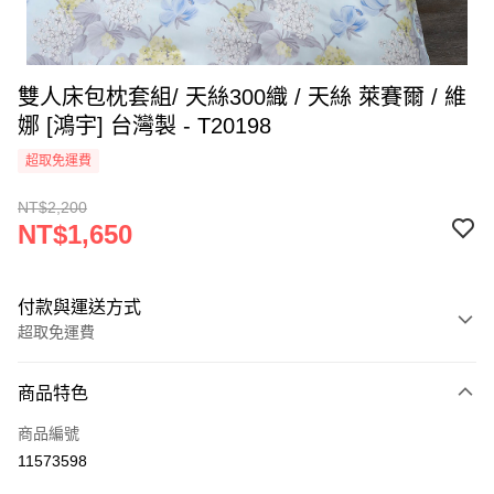
雙人床包枕套組/ 天絲300織 / 天絲 萊賽爾 / 維
娜 [鴻宇] 台灣製 - T20198
超取免運費
NT$2,200
NT$1,650
付款與運送方式
超取免運費
付款方式
商品特色
信用卡一次付款
商品編號
超商取貨付款
11573598
LINE Pay