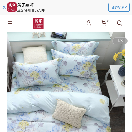
鴻宇寢飾
開啟APP
立刻使用官方APP
0
1
/
6