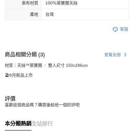
表布材質
100％萊賽爾天絲
產地
台灣
客服
商品相關分類 (3)
查看全部
材質｜天絲™萊賽爾
雙人尺寸 150x186cm
🏖️8月新品上市
評價
喜歡這個商品嗎？購買後給他一個好評吧
本分類熱銷
全站排行