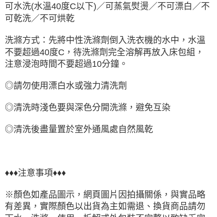
可水洗(水溫40度C以下)／可蒸氣熨燙／不可漂白／不
可乾洗／不可烘乾
洗滌方式：先將中性洗滌劑倒入洗衣機的水中，水溫
不要超過40度C，待洗滌劑完全溶解再放入床包組，
注意浸泡時間不要超過10分鐘。
◎請勿使用漂白水或強力清洗劑
◎清洗時淺色要與深色分開洗滌，避免互染
◎清洗後盡量置於室外通風處自然風乾
♦♦♦注意事項♦♦♦
※顏色如產品圖示，網頁圖片因拍攝關係，與實品略
有差異，實際顏色以出貨為主如需退、換貨商品請勿