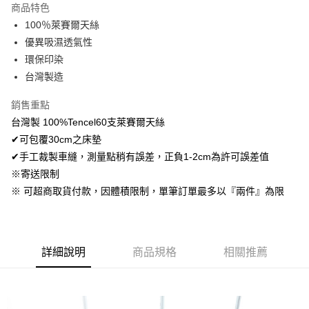
商品特色
Apple Pay
100％萊賽爾天絲
優異吸濕透氣性
悠遊付
環保印染
Google Pay
台灣製造
AFTEE先享後付
銷售重點
相關說明
台灣製 100%Tencel60支萊賽爾天絲
【關於「AFTEE先享後付」】
✔可包覆30cm之床墊
ATM付款
AFTEE先享後付是「在收到商品之後才付款」的支付方式。 讓您購物簡單
便利好安心！
✔手工裁製車縫，測量點稍有誤差，正負1-2cm為許可誤差值
１．簡單：不需註冊會員、不需綁卡、不需儲值。
※寄送限制
運送方式
２．便利：只要手機號碼，簡訊認證，即可結帳。
※ 可超商取貨付款，因體積限制，單筆訂單最多以『兩件』為限
３．安心：先確認商品／服務後，再付款。
全家取貨付款
免運費
【「AFTEE先享後付」結帳流程】
１．於結帳方式選擇「AFTEE先享後付」後，將跳轉至「AFTEE先享後付」
付款後全家取貨
結帳頁面，進行簡訊認證並確認金額後，即可完成結帳。
詳細說明
商品規格
相關推薦
２．訂單成立數日內，您將收到繳費通知簡訊。
免運費
３．收到繳費通知簡訊後14天內，點擊此簡訊中的連結，可透過四大超商／
ATM／網路銀行／等多元方式進行付款，方視為交易完成。
7-11取貨付款
※ 請注意：結帳手續完成當下不需立刻繳費，但若您需要取消訂單，請聯絡
每筆NT$60，滿NT$499(含以上)免運費
購買商品的店家。未經商家同意取消之訂單仍視為有效，需透過AFTEE先享